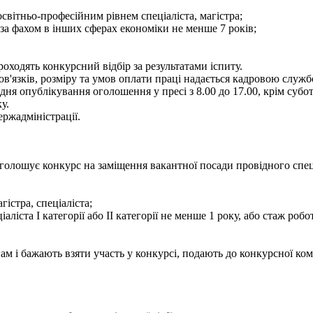
світньо-професійним рівнем спеціаліста, магістра;
 за фахом в інших сферах економіки не менше 7 років;
ходять конкурсний відбір за результатами іспиту.
язків, розміру та умов оплати праці надається кадровою службою
 опублікування оголошення у пресі з 8.00 до 17.00, крім суботи 
у.
ржадміністрації.
олошує конкурс на заміщення вакантної посади провідного спеціал
гістра, спеціаліста;
іаліста І категорії або ІІ категорії не менше 1 року, або стаж ро
м і бажають взяти участь у конкурсі, подають до конкурсної ком