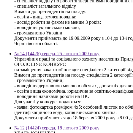
- спеціаліст відділу по роботі зі зверненнями юридичних т
- спеціаліст загального відділу.
Вимоги до претендентів на посаду:
- освіта - вища землевпорядна;
- досвід роботи за фахом не менше 3 років;
- володіння українською мовою;
- громадянство України.
Документи приймають до 19.09.2009 року з 10-і до 13-і го
Чернігівської області.
№ 14 (14426) середа, 25 лютого 2009 року
Управління праці та соціального захисту населення Прилу
ОГОЛОШУЄ КОНКУРС
на заміщення вакантної посади: спеціаліста 2 категорії ві
Вимоги до претендентів на посаду спеціаліста 2 категорії:
- громадянство України;
- володіння державною мовою в обсягах, достатніх для ви
- освіта вища економічна, юридична за освітньо-кваліфіка
- володіння навиками роботи на ПК.
Для участі у конкурсі подаються:
- заява; фотокартка розміром 4х5; особовий листок по облі
ідентифікаційного коду; копія військового квитка.
Документи приймаються до 18 березня 2009 року з 8.00 до 
№ 12 (14424) середа, 18 лютого 2009 року