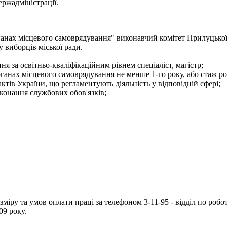
ржадміністрації.
ганах місцевого самоврядування" виконавчий комітет Прилуцької
у виборців міської ради.
я за освітньо-кваліфікаційним рівнем спеціаліст, магістр;
рганах місцевого самоврядування не менше 1-го року, або стаж ро
тів України, що регламентують діяльність у відповідній сфері;
конання службових обов'язків;
іру та умов оплати праці за телефоном 3-11-95 - відділ по робот
09 року.