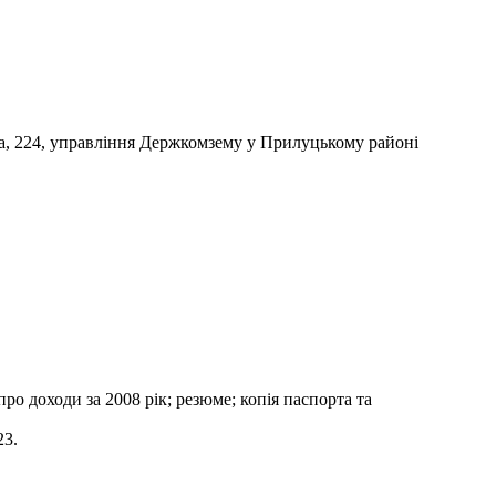
ська, 224, управління Держкомзему у Прилуцькому районі
про доходи за 2008 рік; резюме; копія паспорта та
23.