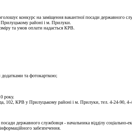
 оголошує конкурс на заміщення вакантної посади державного служ
в Прилуцькому районі і м. Прилуки.
зміру та умов оплати надається КРВ.
и додатками та фотокарткою;
0 року.
а, 102, КРВ у Прилуцькому районі і м. Прилуки, тел. 4-24-90, 4-
посади державного службовця - начальника відділу соціально-ек
 інформаційного забезпечення.