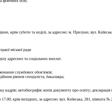
а фізичних осіб;
дини, крім суботи та неділі, за адресою: м. Прилуки, вул. Київ
цької міської ради
дділу адресних та соціальних виплат.
конання службових обов'язків;
ційним рівнем спеціаліста, бакалавра;
ку кадрів; автобіографія; копія документу про освіту; декларація 
17.00, крім вихідних, за адресою: вул. Київська, 281, кімната № 