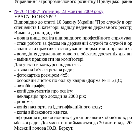
Управління агропромислового розвитку Прилуцької райде
№ 76 (14487) п'ятниця, 23 жовтня 2009 року
УВАГА: КОНКУРС!
Відповідно до статті 10 Закону України "Про службу в ор
спеціаліста ІІ категорії відділу ведення державного реєстр
Вимоги до кандидатів:
- повна вища освіта відповідного професійного спрямуванн
- стаж роботи за фахом на державній службі та службі в о
- знання та практика застосування нормативно-правових ак
- володіння державною мовою в обсягах, достатніх для ви
- вміння працювати на комп'ютері.
Для участі в конкурсі подаються:
- заява на ім'я секретаря ради;
- фотокартка розміром 4х5;
- особовий листок по обліку кадрів (форма № П-2ДС;
- автобіографія;
- копії документів про освіту;
- декларація про доходи за 2008 рік;
- резюме;
- копія паспорта та ідентифікаційного коду;
- копія військового квитка.
Інформація щодо основних функціональних обов'язків, розм
міської ради. Документи приймаються до 20 листопада 20
Міський голова Ю.В. Беркут.