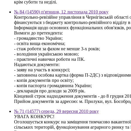
крім суботи та неділі.
№ 84 (14590) п'ятниця, 12 листопада 2010 року
Контрольно-ревізійне управління в Чернігівській області
фінансуються з бюджету контрольно-ревізійного відділу 
Інформація щодо основних функціональних обов'язків, ро
Вимоги до претендента:
- громадянство України;
- освіта вища економічна;
- стаж роботи за фахом не менше 3-х років;
- володіння українською мовою;
- практичні навички роботи на ПК.
Надаються документи:
- заяву на участь в конкурсі;
- заповнена особова картка (форма П-2ДС) з відповідним
- копія документів про освіту;
- копія паспорта громадянина України;
- декларація про доходи за 2009 рік.
Кінцевий строк надходження документів - до 8 грудня 201
Прийом документів за адресою: м. Прилуки, вул. Бособрод
№ 71 (14577) середа, 29 вересня 2010 року
УВАГА КОНКУРС!
Оголошується конкурс на заміщення тимчасово вакантної 
сільських територій, функціонування аграрного ринку та