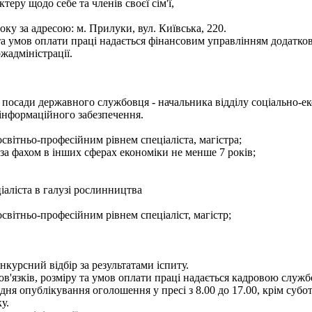
теру щодо себе та членів своєї сім'ї,
ку за адресою: м. Прилуки, вул. Київська, 220.
а умов оплати праці надається фінансовим управлінням додатков
жадміністрації.
посади державного службовця - начальника відділу соціально-ек
 інформаційного забезпечення.
світньо-професійним рівнем спеціаліста, магістра;
 за фахом в інших сферах економіки не менше 7 років;
іаліста в галузі рослинництва
світньо-професійним рівнем спеціаліст, магістр;
курсний відбір за результатами іспиту.
язків, розміру та умов оплати праці надається кадровою службою
 опублікування оголошення у пресі з 8.00 до 17.00, крім суботи 
у.