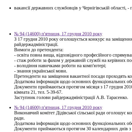
вакансії державних службовців у Чернігівській області, 
№ 94 (14600) п'ятниця, 17 грудня 2010 року
З 17 грудня 2010 року оголошується конкурс на заміщення
райдержадміністрації.
Вимоги до претендента:
- освіта повна вища, відповідного професійного спрямуван
- стаж роботи за фахом у державній службі на керівних по
- володіння навичками роботи на комп'ютері;
- знання української мови.
Претенденти на заміщення вакантної посади проходять кон
Додаткова інформація щодо основних функціональних обов'
Документи приймаються протягом місяця з 17 грудня 2010 р
кімната 21, тел. 5-39-67.
Заступник голови райдержадміністрації А.В. Тарасенко.
№ 94 (14600) п'ятниця, 17 грудня 2010 року
Виконавчий комітет Дідівської сільської ради оголошує к
ради.
Додаткова інформація щодо основних функціональних обов'я
Документи приймаються протягом 30 календарних днів з дня