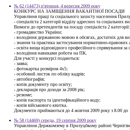
№ 62 (14473) п'ятниця, 4 вересня 2009 року
КОНКУРС НА ЗАМІЩЕННЯ ВАКАНТНОЇ ПОСАДИ
Управління праці та соціального захисту населення Прилу
- спеціаліста 2 категорії відділу адресних та соціальних ви
Вимоги до претендентів на посаду спеціаліста 2 категорії:
- громадянство України;
- володіння державною мовою в обсягах, достатніх для ви
- знання та практика застосування нормативно-правових ак
- освіта вища відповідного професійного спрямування за о
- володіння навиками роботи на ПК.
Для участі у конкурсі подаються:
- заява;
- фотокартка розміром 4х5;
- особовий листок по обліку кадрів;
- автобіографія;
- копія документу про освіту;
- декларація про доходи за 2008 рік;
- резюме;
- копія паспорта та ідентифікаційного коду;
- копія військового квитка.
Документи приймаються до 4 жовтня 2009 року з 8.00 до 17
№ 58 (14469) середа, 19 серпня 2009 року
Управління Держкомзему в Прилуцбкому районі Чернігівс