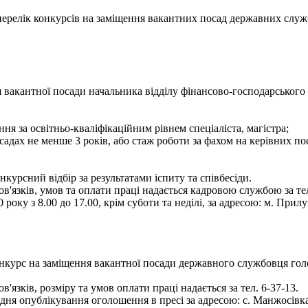
- перелік конкурсів на заміщення вакантних посад державних служ
 вакантної посади начальника відділу фінансово-господарського 
ня за освітньо-кваліфікаційним рівнем спеціаліста, магістра;
садах не менше 3 років, або стаж роботи за фахом на керівних по
курсний відбір за результатами іспиту та співбесіди.
язків, умов та оплати праці надається кадровою службою за тел
оку з 8.00 до 17.00, крім суботи та неділі, за адресою: м. Прилу
онкурс на заміщення вакантної посади державного службовця голо
зків, розміру та умов оплати праці надається за тел. 6-37-13.
 опублікування оголошення в пресі за адресою: с. Манжосівка, вул