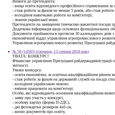
Вимоги до претендента:
- вища освіта відповідного професійного спрямування за о
- стаж роботи за фахом не менше 5 років, або стаж роботи
- володіння навичками роботи на комп'ютері;
- знання української мови.
Претенденти на заміщення тимчасово вакантної посади про
Додаткова інформація щодо основних функціональних обов'
Документи приймаються протягом 30 календарних днів з дня
економічний відділ управління агропромислового розвитк
Управління агропромислового розвитку Прилуцької райде
№ 59 (14565) п'ятниця, 13 серпня 2010 року
УВАГА: КОНКУРС!
Фінансове управління Прилуцької райдержадміністрації ог
звітності.
Умови конкурсу:
- освіта економічна, за освітньо-кваліфікаційним рівнем ма
- стаж роботи за фахом на державній службі на посаді спец
- володіння українською мовою;
- вміння працювати на комп'ютері.
Особи, які відповідають основним кваліфікаційним вимога
- заяву про участь у конкурсі,
- особову картку (форма П-2ДС),
- дві фотокартки розміром 4х6 см,
- копію документів про освіту,