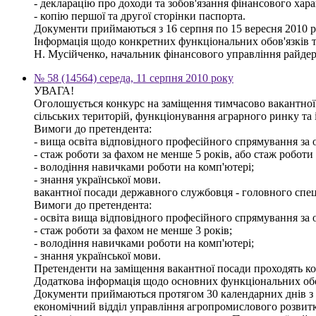
- декларацію про доходи та зобов'язання фінансового харак
- копію першої та другої сторінки паспорта.
Документи приймаються з 16 серпня по 15 вересня 2010 ро
Інформація щодо конкретних функціональних обов'язків т
Н. Мусійченко, начальник фінансового управління райдер
№ 58 (14564) середа, 11 серпня 2010 року
УВАГА!
Оголошується конкурс на заміщення тимчасово вакантної 
сільських територій, функціонування аграрного ринку та
Вимоги до претендента:
- вища освіта відповідного професійного спрямування за о
- стаж роботи за фахом не менше 5 років, або стаж роботи
- володіння навичками роботи на комп'ютері;
- знання української мови.
вакантної посади державного службовця - головного спец
Вимоги до претендента:
- освіта вища відповідного професійного спрямування за о
- стаж роботи за фахом не менше 3 років;
- володіння навичками роботи на комп'ютері;
- знання української мови.
Претенденти на заміщення вакантної посади проходять кон
Додаткова інформація щодо основних функціональних обов'
Документи приймаються протягом 30 календарних днів з дня
економічний відділ управління агропромислового розвитк