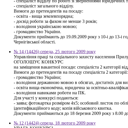
- спеціаліст відділу по роботі зі зверненнями юридичних т
- спеціаліст загального відділу.
Вимоги до претендентів на посаду:
- освіта - вища землевпорядна;
- досвід роботи за фахом не менше 3 років;
- володіння українською мовою;
- громадянство України.
Документи приймають до 19.09.2009 року з 10-і до 13-і го
Чернігівської області.
№ 14 (14426) середа, 25 лютого 2009 року
Управління праці та соціального захисту населення Прилу
ОГОЛОШУЄ КОНКУРС
на заміщення вакантної посади: спеціаліста 2 категорії ві
Вимоги до претендентів на посаду спеціаліста 2 категорії:
- громадянство України;
- володіння державною мовою в обсягах, достатніх для ви
- освіта вища економічна, юридична за освітньо-кваліфіка
- володіння навиками роботи на ПК.
Для участі у конкурсі подаються:
- заява; фотокартка розміром 4х5; особовий листок по облі
ідентифікаційного коду; копія військового квитка.
Документи приймаються до 18 березня 2009 року з 8.00 до 
№ 12 (14424) середа, 18 лютого 2009 року