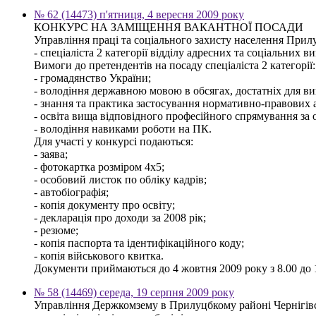
№ 62 (14473) п'ятниця, 4 вересня 2009 року
КОНКУРС НА ЗАМІЩЕННЯ ВАКАНТНОЇ ПОСАДИ
Управління праці та соціального захисту населення Прилу
- спеціаліста 2 категорії відділу адресних та соціальних ви
Вимоги до претендентів на посаду спеціаліста 2 категорії:
- громадянство України;
- володіння державною мовою в обсягах, достатніх для ви
- знання та практика застосування нормативно-правових ак
- освіта вища відповідного професійного спрямування за о
- володіння навиками роботи на ПК.
Для участі у конкурсі подаються:
- заява;
- фотокартка розміром 4х5;
- особовий листок по обліку кадрів;
- автобіографія;
- копія документу про освіту;
- декларація про доходи за 2008 рік;
- резюме;
- копія паспорта та ідентифікаційного коду;
- копія військового квитка.
Документи приймаються до 4 жовтня 2009 року з 8.00 до 17
№ 58 (14469) середа, 19 серпня 2009 року
Управління Держкомзему в Прилуцбкому районі Чернігівс