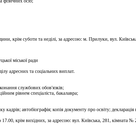
а фізичних осіб;
дини, крім суботи та неділі, за адресою: м. Прилуки, вул. Київ
цької міської ради
дділу адресних та соціальних виплат.
конання службових обов'язків;
ційним рівнем спеціаліста, бакалавра;
ку кадрів; автобіографія; копія документу про освіту; декларація 
17.00, крім вихідних, за адресою: вул. Київська, 281, кімната № 