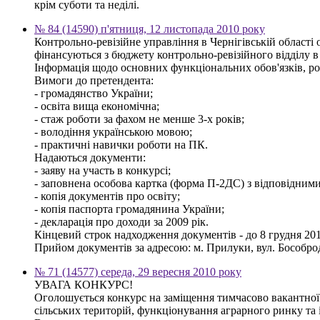
крім суботи та неділі.
№ 84 (14590) п'ятниця, 12 листопада 2010 року
Контрольно-ревізійне управління в Чернігівській області
фінансуються з бюджету контрольно-ревізійного відділу 
Інформація щодо основних функціональних обов'язків, ро
Вимоги до претендента:
- громадянство України;
- освіта вища економічна;
- стаж роботи за фахом не менше 3-х років;
- володіння українською мовою;
- практичні навички роботи на ПК.
Надаються документи:
- заяву на участь в конкурсі;
- заповнена особова картка (форма П-2ДС) з відповідним
- копія документів про освіту;
- копія паспорта громадянина України;
- декларація про доходи за 2009 рік.
Кінцевий строк надходження документів - до 8 грудня 201
Прийом документів за адресою: м. Прилуки, вул. Бособрод
№ 71 (14577) середа, 29 вересня 2010 року
УВАГА КОНКУРС!
Оголошується конкурс на заміщення тимчасово вакантної 
сільських територій, функціонування аграрного ринку та