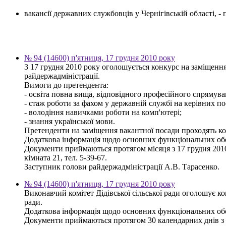
вакансії державних службовців у Чернігівській області, 
№ 94 (14600) п'ятниця, 17 грудня 2010 року
З 17 грудня 2010 року оголошується конкурс на заміщення
райдержадміністрації.
Вимоги до претендента:
- освіта повна вища, відповідного професійного спрямуван
- стаж роботи за фахом у державній службі на керівних по
- володіння навичками роботи на комп'ютері;
- знання української мови.
Претенденти на заміщення вакантної посади проходять кон
Додаткова інформація щодо основних функціональних обов'
Документи приймаються протягом місяця з 17 грудня 2010 р
кімната 21, тел. 5-39-67.
Заступник голови райдержадміністрації А.В. Тарасенко.
№ 94 (14600) п'ятниця, 17 грудня 2010 року
Виконавчий комітет Дідівської сільської ради оголошує к
ради.
Додаткова інформація щодо основних функціональних обов'я
Документи приймаються протягом 30 календарних днів з дня