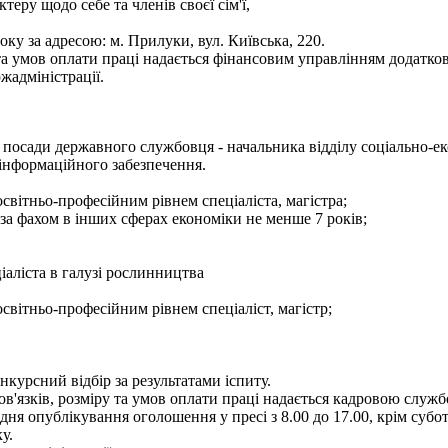
теру щодо себе та членів своєї сім'ї,
ку за адресою: м. Прилуки, вул. Київська, 220.
а умов оплати праці надається фінансовим управлінням додатков
жадміністрації.
посади державного службовця - начальника відділу соціально-ек
 інформаційного забезпечення.
світньо-професійним рівнем спеціаліста, магістра;
 за фахом в інших сферах економіки не менше 7 років;
іаліста в галузі рослинництва
світньо-професійним рівнем спеціаліст, магістр;
курсний відбір за результатами іспиту.
язків, розміру та умов оплати праці надається кадровою службою
 опублікування оголошення у пресі з 8.00 до 17.00, крім суботи 
у.