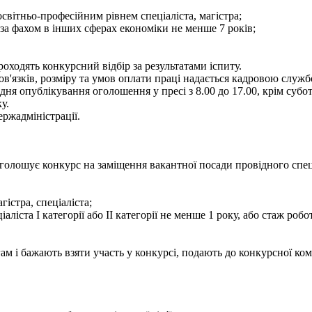
світньо-професійним рівнем спеціаліста, магістра;
 за фахом в інших сферах економіки не менше 7 років;
ходять конкурсний відбір за результатами іспиту.
язків, розміру та умов оплати праці надається кадровою службою
 опублікування оголошення у пресі з 8.00 до 17.00, крім суботи 
у.
ржадміністрації.
олошує конкурс на заміщення вакантної посади провідного спеціал
гістра, спеціаліста;
іаліста І категорії або ІІ категорії не менше 1 року, або стаж ро
м і бажають взяти участь у конкурсі, подають до конкурсної ком