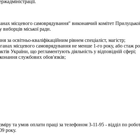
ржадміністрації.
ганах місцевого самоврядування" виконавчий комітет Прилуцької
у виборців міської ради.
я за освітньо-кваліфікаційним рівнем спеціаліст, магістр;
рганах місцевого самоврядування не менше 1-го року, або стаж ро
тів України, що регламентують діяльність у відповідній сфері;
конання службових обов'язків;
іру та умов оплати праці за телефоном 3-11-95 - відділ по робот
09 року.