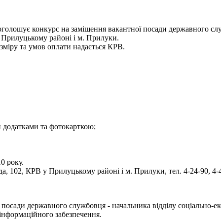
 оголошує конкурс на заміщення вакантної посади державного служ
в Прилуцькому районі і м. Прилуки.
зміру та умов оплати надається КРВ.
и додатками та фотокарткою;
0 року.
а, 102, КРВ у Прилуцькому районі і м. Прилуки, тел. 4-24-90, 4-
посади державного службовця - начальника відділу соціально-ек
 інформаційного забезпечення.