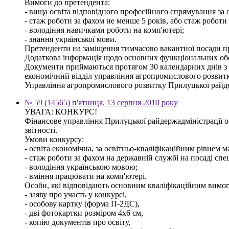
Вимоги до претендента:
- вища освіта відповідного професійного спрямування за о
- стаж роботи за фахом не менше 5 років, або стаж роботи
- володіння навичками роботи на комп'ютері;
- знання української мови.
Претенденти на заміщення тимчасово вакантної посади про
Додаткова інформація щодо основних функціональних обов'
Документи приймаються протягом 30 календарних днів з дня
економічний відділ управління агропромислового розвитк
Управління агропромислового розвитку Прилуцької райде
№ 59 (14565) п'ятниця, 13 серпня 2010 року
УВАГА: КОНКУРС!
Фінансове управління Прилуцької райдержадміністрації ог
звітності.
Умови конкурсу:
- освіта економічна, за освітньо-кваліфікаційним рівнем ма
- стаж роботи за фахом на державній службі на посаді спец
- володіння українською мовою;
- вміння працювати на комп'ютері.
Особи, які відповідають основним кваліфікаційним вимога
- заяву про участь у конкурсі,
- особову картку (форма П-2ДС),
- дві фотокартки розміром 4х6 см,
- копію документів про освіту,