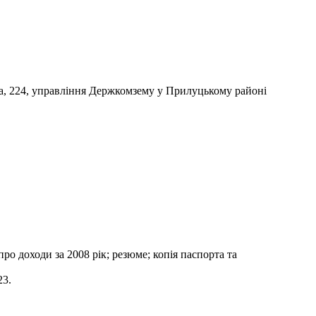
ська, 224, управління Держкомзему у Прилуцькому районі
про доходи за 2008 рік; резюме; копія паспорта та
23.