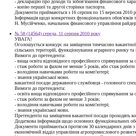
- декларацію про доходи та зобов'язання фінансового харак
- копію першої та другої сторінки паспорта.
Документи приймаються з 16 серпня по 15 вересня 2010 ро
Інформація щодо конкретних функціональних обов'язків т
Н. Мусійченко, начальник фінансового управління райдер
№ 58 (14564) середа, 11 серпня 2010 року
УВАГА!
Оголошується конкурс на заміщення тимчасово вакантної 
сільських територій, функціонування аграрного ринку та
Вимоги до претендента:
- вища освіта відповідного професійного спрямування за о
- стаж роботи за фахом не менше 5 років, або стаж роботи
- володіння навичками роботи на комп'ютері;
- знання української мови.
вакантної посади державного службовця - головного спец
Вимоги до претендента:
- освіта вища відповідного професійного спрямування за о
- стаж роботи за фахом не менше 3 років;
- володіння навичками роботи на комп'ютері;
- знання української мови.
Претенденти на заміщення вакантної посади проходять кон
Додаткова інформація щодо основних функціональних обов'
Документи приймаються протягом 30 календарних днів з дня
економічний відділ управління агропромислового розвитк