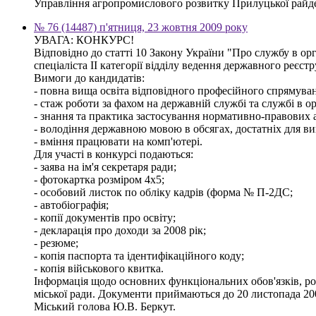
Управління агропромислового розвитку Прилуцької райде
№ 76 (14487) п'ятниця, 23 жовтня 2009 року
УВАГА: КОНКУРС!
Відповідно до статті 10 Закону України "Про службу в ор
спеціаліста ІІ категорії відділу ведення державного реєстр
Вимоги до кандидатів:
- повна вища освіта відповідного професійного спрямуванн
- стаж роботи за фахом на державній службі та службі в о
- знання та практика застосування нормативно-правових ак
- володіння державною мовою в обсягах, достатніх для ви
- вміння працювати на комп'ютері.
Для участі в конкурсі подаються:
- заява на ім'я секретаря ради;
- фотокартка розміром 4х5;
- особовий листок по обліку кадрів (форма № П-2ДС;
- автобіографія;
- копії документів про освіту;
- декларація про доходи за 2008 рік;
- резюме;
- копія паспорта та ідентифікаційного коду;
- копія військового квитка.
Інформація щодо основних функціональних обов'язків, розм
міської ради. Документи приймаються до 20 листопада 20
Міський голова Ю.В. Беркут.