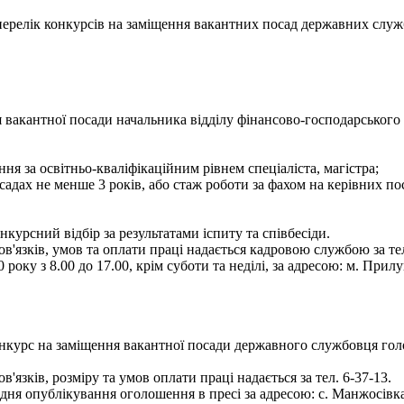
- перелік конкурсів на заміщення вакантних посад державних служ
 вакантної посади начальника відділу фінансово-господарського 
ня за освітньо-кваліфікаційним рівнем спеціаліста, магістра;
садах не менше 3 років, або стаж роботи за фахом на керівних по
курсний відбір за результатами іспиту та співбесіди.
язків, умов та оплати праці надається кадровою службою за тел
оку з 8.00 до 17.00, крім суботи та неділі, за адресою: м. Прилу
онкурс на заміщення вакантної посади державного службовця голо
зків, розміру та умов оплати праці надається за тел. 6-37-13.
 опублікування оголошення в пресі за адресою: с. Манжосівка, вул