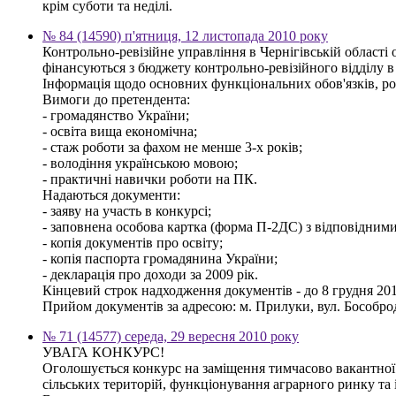
крім суботи та неділі.
№ 84 (14590) п'ятниця, 12 листопада 2010 року
Контрольно-ревізійне управління в Чернігівській області
фінансуються з бюджету контрольно-ревізійного відділу 
Інформація щодо основних функціональних обов'язків, ро
Вимоги до претендента:
- громадянство України;
- освіта вища економічна;
- стаж роботи за фахом не менше 3-х років;
- володіння українською мовою;
- практичні навички роботи на ПК.
Надаються документи:
- заяву на участь в конкурсі;
- заповнена особова картка (форма П-2ДС) з відповідним
- копія документів про освіту;
- копія паспорта громадянина України;
- декларація про доходи за 2009 рік.
Кінцевий строк надходження документів - до 8 грудня 201
Прийом документів за адресою: м. Прилуки, вул. Бособрод
№ 71 (14577) середа, 29 вересня 2010 року
УВАГА КОНКУРС!
Оголошується конкурс на заміщення тимчасово вакантної 
сільських територій, функціонування аграрного ринку та