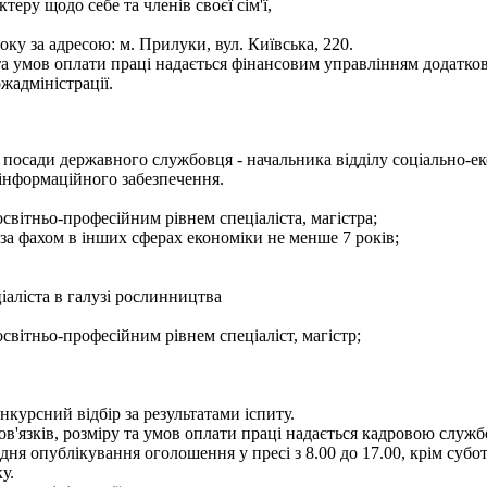
теру щодо себе та членів своєї сім'ї,
ку за адресою: м. Прилуки, вул. Київська, 220.
а умов оплати праці надається фінансовим управлінням додатков
жадміністрації.
посади державного службовця - начальника відділу соціально-ек
 інформаційного забезпечення.
світньо-професійним рівнем спеціаліста, магістра;
 за фахом в інших сферах економіки не менше 7 років;
іаліста в галузі рослинництва
світньо-професійним рівнем спеціаліст, магістр;
курсний відбір за результатами іспиту.
язків, розміру та умов оплати праці надається кадровою службою
 опублікування оголошення у пресі з 8.00 до 17.00, крім суботи 
у.