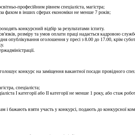
світньо-професійним рівнем спеціаліста, магістра;
 за фахом в інших сферах економіки не менше 7 років;
ходять конкурсний відбір за результатами іспиту.
язків, розміру та умов оплати праці надається кадровою службою
 опублікування оголошення у пресі з 8.00 до 17.00, крім суботи 
у.
ржадміністрації.
олошує конкурс на заміщення вакантної посади провідного спеціал
гістра, спеціаліста;
іаліста І категорії або ІІ категорії не менше 1 року, або стаж ро
м і бажають взяти участь у конкурсі, подають до конкурсної ком