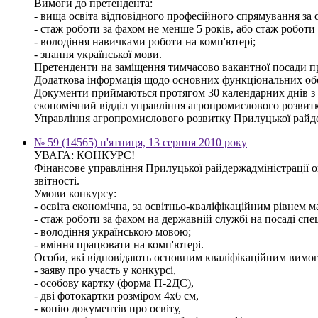
Вимоги до претендента:
- вища освіта відповідного професійного спрямування за о
- стаж роботи за фахом не менше 5 років, або стаж роботи
- володіння навичками роботи на комп'ютері;
- знання української мови.
Претенденти на заміщення тимчасово вакантної посади про
Додаткова інформація щодо основних функціональних обов'
Документи приймаються протягом 30 календарних днів з дня
економічний відділ управління агропромислового розвитк
Управління агропромислового розвитку Прилуцької райде
№ 59 (14565) п'ятниця, 13 серпня 2010 року
УВАГА: КОНКУРС!
Фінансове управління Прилуцької райдержадміністрації ог
звітності.
Умови конкурсу:
- освіта економічна, за освітньо-кваліфікаційним рівнем ма
- стаж роботи за фахом на державній службі на посаді спец
- володіння українською мовою;
- вміння працювати на комп'ютері.
Особи, які відповідають основним кваліфікаційним вимога
- заяву про участь у конкурсі,
- особову картку (форма П-2ДС),
- дві фотокартки розміром 4х6 см,
- копію документів про освіту,