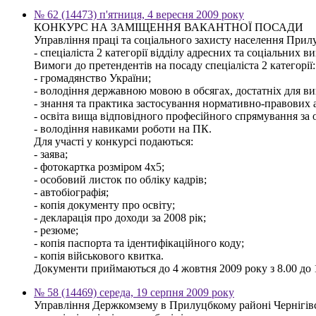
№ 62 (14473) п'ятниця, 4 вересня 2009 року
КОНКУРС НА ЗАМІЩЕННЯ ВАКАНТНОЇ ПОСАДИ
Управління праці та соціального захисту населення Прилу
- спеціаліста 2 категорії відділу адресних та соціальних ви
Вимоги до претендентів на посаду спеціаліста 2 категорії:
- громадянство України;
- володіння державною мовою в обсягах, достатніх для ви
- знання та практика застосування нормативно-правових ак
- освіта вища відповідного професійного спрямування за о
- володіння навиками роботи на ПК.
Для участі у конкурсі подаються:
- заява;
- фотокартка розміром 4х5;
- особовий листок по обліку кадрів;
- автобіографія;
- копія документу про освіту;
- декларація про доходи за 2008 рік;
- резюме;
- копія паспорта та ідентифікаційного коду;
- копія військового квитка.
Документи приймаються до 4 жовтня 2009 року з 8.00 до 17
№ 58 (14469) середа, 19 серпня 2009 року
Управління Держкомзему в Прилуцбкому районі Чернігівс