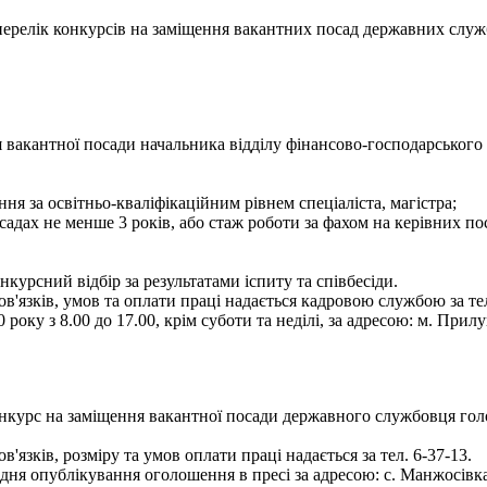
- перелік конкурсів на заміщення вакантних посад державних служ
 вакантної посади начальника відділу фінансово-господарського 
ня за освітньо-кваліфікаційним рівнем спеціаліста, магістра;
садах не менше 3 років, або стаж роботи за фахом на керівних по
курсний відбір за результатами іспиту та співбесіди.
язків, умов та оплати праці надається кадровою службою за тел
оку з 8.00 до 17.00, крім суботи та неділі, за адресою: м. Прилу
онкурс на заміщення вакантної посади державного службовця голо
зків, розміру та умов оплати праці надається за тел. 6-37-13.
 опублікування оголошення в пресі за адресою: с. Манжосівка, вул