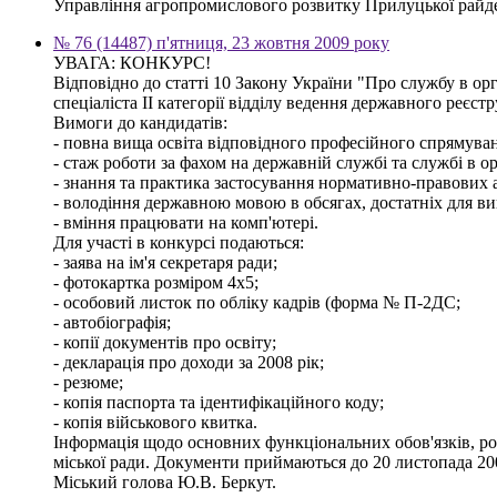
Управління агропромислового розвитку Прилуцької райде
№ 76 (14487) п'ятниця, 23 жовтня 2009 року
УВАГА: КОНКУРС!
Відповідно до статті 10 Закону України "Про службу в ор
спеціаліста ІІ категорії відділу ведення державного реєстр
Вимоги до кандидатів:
- повна вища освіта відповідного професійного спрямуванн
- стаж роботи за фахом на державній службі та службі в о
- знання та практика застосування нормативно-правових ак
- володіння державною мовою в обсягах, достатніх для ви
- вміння працювати на комп'ютері.
Для участі в конкурсі подаються:
- заява на ім'я секретаря ради;
- фотокартка розміром 4х5;
- особовий листок по обліку кадрів (форма № П-2ДС;
- автобіографія;
- копії документів про освіту;
- декларація про доходи за 2008 рік;
- резюме;
- копія паспорта та ідентифікаційного коду;
- копія військового квитка.
Інформація щодо основних функціональних обов'язків, розм
міської ради. Документи приймаються до 20 листопада 20
Міський голова Ю.В. Беркут.