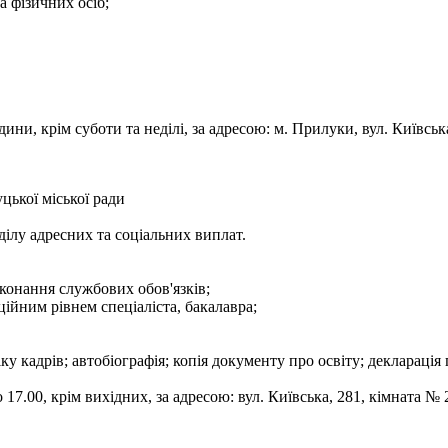
а фізичних осіб;
дини, крім суботи та неділі, за адресою: м. Прилуки, вул. Київ
цької міської ради
дділу адресних та соціальних виплат.
конання службових обов'язків;
ційним рівнем спеціаліста, бакалавра;
ку кадрів; автобіографія; копія документу про освіту; декларація 
17.00, крім вихідних, за адресою: вул. Київська, 281, кімната № 