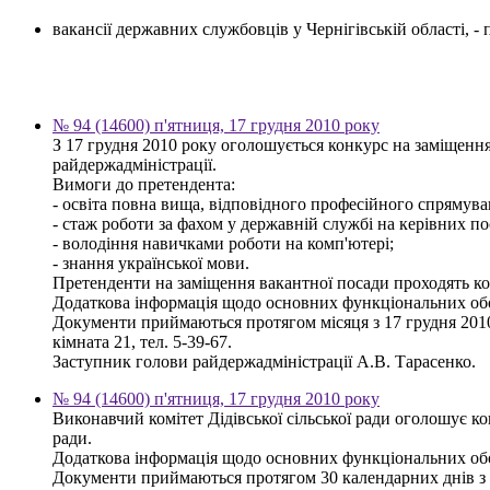
вакансії державних службовців у Чернігівській області, 
№ 94 (14600) п'ятниця, 17 грудня 2010 року
З 17 грудня 2010 року оголошується конкурс на заміщення
райдержадміністрації.
Вимоги до претендента:
- освіта повна вища, відповідного професійного спрямуван
- стаж роботи за фахом у державній службі на керівних по
- володіння навичками роботи на комп'ютері;
- знання української мови.
Претенденти на заміщення вакантної посади проходять кон
Додаткова інформація щодо основних функціональних обов'
Документи приймаються протягом місяця з 17 грудня 2010 р
кімната 21, тел. 5-39-67.
Заступник голови райдержадміністрації А.В. Тарасенко.
№ 94 (14600) п'ятниця, 17 грудня 2010 року
Виконавчий комітет Дідівської сільської ради оголошує к
ради.
Додаткова інформація щодо основних функціональних обов'я
Документи приймаються протягом 30 календарних днів з дня