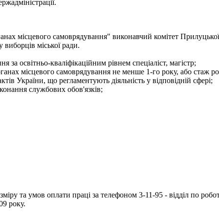
ржадміністрації.
ганах місцевого самоврядування" виконавчий комітет Прилуцької
у виборців міської ради.
я за освітньо-кваліфікаційним рівнем спеціаліст, магістр;
рганах місцевого самоврядування не менше 1-го року, або стаж ро
тів України, що регламентують діяльність у відповідній сфері;
конання службових обов'язків;
іру та умов оплати праці за телефоном 3-11-95 - відділ по робот
09 року.