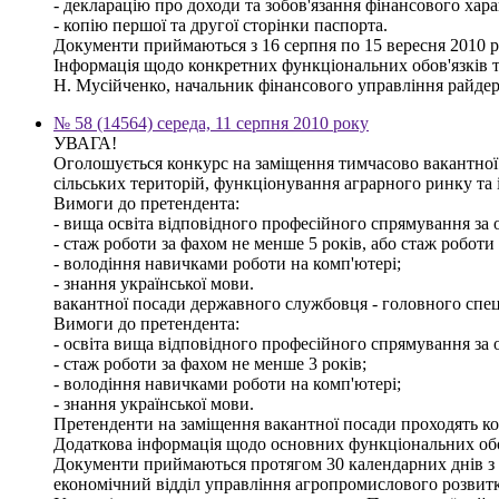
- декларацію про доходи та зобов'язання фінансового харак
- копію першої та другої сторінки паспорта.
Документи приймаються з 16 серпня по 15 вересня 2010 ро
Інформація щодо конкретних функціональних обов'язків т
Н. Мусійченко, начальник фінансового управління райдер
№ 58 (14564) середа, 11 серпня 2010 року
УВАГА!
Оголошується конкурс на заміщення тимчасово вакантної 
сільських територій, функціонування аграрного ринку та
Вимоги до претендента:
- вища освіта відповідного професійного спрямування за о
- стаж роботи за фахом не менше 5 років, або стаж роботи
- володіння навичками роботи на комп'ютері;
- знання української мови.
вакантної посади державного службовця - головного спец
Вимоги до претендента:
- освіта вища відповідного професійного спрямування за о
- стаж роботи за фахом не менше 3 років;
- володіння навичками роботи на комп'ютері;
- знання української мови.
Претенденти на заміщення вакантної посади проходять кон
Додаткова інформація щодо основних функціональних обов'
Документи приймаються протягом 30 календарних днів з дня
економічний відділ управління агропромислового розвитк