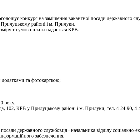
 оголошує конкурс на заміщення вакантної посади державного служ
в Прилуцькому районі і м. Прилуки.
зміру та умов оплати надається КРВ.
и додатками та фотокарткою;
0 року.
а, 102, КРВ у Прилуцькому районі і м. Прилуки, тел. 4-24-90, 4-
посади державного службовця - начальника відділу соціально-ек
 інформаційного забезпечення.