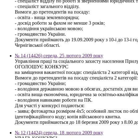
- спеціаліст відділу по роботі зі зверненнями юридичних т
- спеціаліст загального відділу.
Вимоги до претендентів на посаду:
- освіта - вища землевпорядна;
- досвід роботи за фахом не менше 3 років;
- володіння українською мовою;
- громадянство України.
Документи приймають до 19.09.2009 року з 10-і до 13-і го
Чернігівської області.
№ 14 (14426) середа, 25 лютого 2009 року
Управління праці та соціального захисту населення Прилу
ОГОЛОШУЄ КОНКУРС
на заміщення вакантної посади: спеціаліста 2 категорії ві
Вимоги до претендентів на посаду спеціаліста 2 категорії:
- громадянство України;
- володіння державною мовою в обсягах, достатніх для ви
- освіта вища економічна, юридична за освітньо-кваліфіка
- володіння навиками роботи на ПК.
Для участі у конкурсі подаються:
- заява; фотокартка розміром 4х5; особовий листок по облі
ідентифікаційного коду; копія військового квитка.
Документи приймаються до 18 березня 2009 року з 8.00 до 
№ 12 (14424) середа, 18 лютого 2009 року