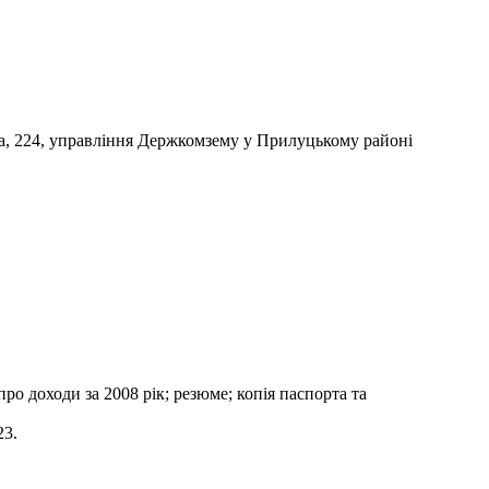
ська, 224, управління Держкомзему у Прилуцькому районі
про доходи за 2008 рік; резюме; копія паспорта та
23.