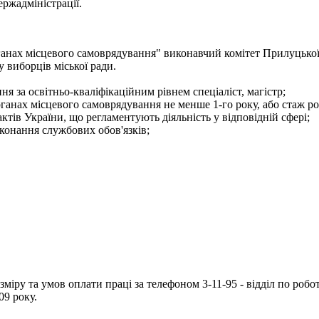
ржадміністрації.
ганах місцевого самоврядування" виконавчий комітет Прилуцької
у виборців міської ради.
я за освітньо-кваліфікаційним рівнем спеціаліст, магістр;
рганах місцевого самоврядування не менше 1-го року, або стаж ро
тів України, що регламентують діяльність у відповідній сфері;
конання службових обов'язків;
іру та умов оплати праці за телефоном 3-11-95 - відділ по робот
09 року.