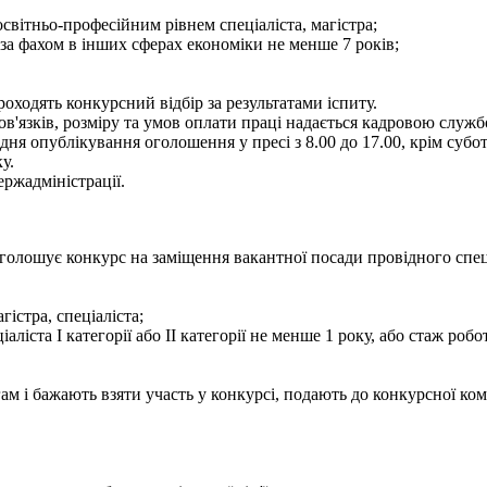
світньо-професійним рівнем спеціаліста, магістра;
 за фахом в інших сферах економіки не менше 7 років;
ходять конкурсний відбір за результатами іспиту.
язків, розміру та умов оплати праці надається кадровою службою
 опублікування оголошення у пресі з 8.00 до 17.00, крім суботи 
у.
ржадміністрації.
олошує конкурс на заміщення вакантної посади провідного спеціал
гістра, спеціаліста;
іаліста І категорії або ІІ категорії не менше 1 року, або стаж ро
м і бажають взяти участь у конкурсі, подають до конкурсної ком