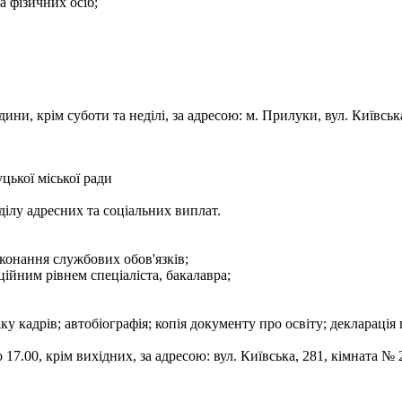
а фізичних осіб;
дини, крім суботи та неділі, за адресою: м. Прилуки, вул. Київ
цької міської ради
дділу адресних та соціальних виплат.
конання службових обов'язків;
ційним рівнем спеціаліста, бакалавра;
ку кадрів; автобіографія; копія документу про освіту; декларація 
17.00, крім вихідних, за адресою: вул. Київська, 281, кімната № 