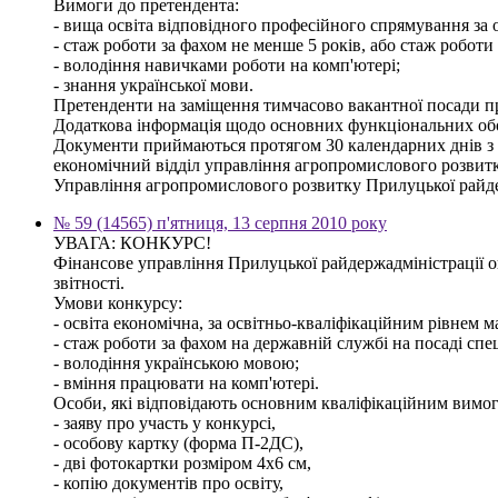
Вимоги до претендента:
- вища освіта відповідного професійного спрямування за о
- стаж роботи за фахом не менше 5 років, або стаж роботи
- володіння навичками роботи на комп'ютері;
- знання української мови.
Претенденти на заміщення тимчасово вакантної посади про
Додаткова інформація щодо основних функціональних обов'
Документи приймаються протягом 30 календарних днів з дня
економічний відділ управління агропромислового розвитк
Управління агропромислового розвитку Прилуцької райде
№ 59 (14565) п'ятниця, 13 серпня 2010 року
УВАГА: КОНКУРС!
Фінансове управління Прилуцької райдержадміністрації ог
звітності.
Умови конкурсу:
- освіта економічна, за освітньо-кваліфікаційним рівнем ма
- стаж роботи за фахом на державній службі на посаді спец
- володіння українською мовою;
- вміння працювати на комп'ютері.
Особи, які відповідають основним кваліфікаційним вимога
- заяву про участь у конкурсі,
- особову картку (форма П-2ДС),
- дві фотокартки розміром 4х6 см,
- копію документів про освіту,