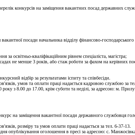
- перелік конкурсів на заміщення вакантних посад державних служ
 вакантної посади начальника відділу фінансово-господарського 
ня за освітньо-кваліфікаційним рівнем спеціаліста, магістра;
садах не менше 3 років, або стаж роботи за фахом на керівних по
курсний відбір за результатами іспиту та співбесіди.
язків, умов та оплати праці надається кадровою службою за тел
оку з 8.00 до 17.00, крім суботи та неділі, за адресою: м. Прилу
онкурс на заміщення вакантної посади державного службовця голо
зків, розміру та умов оплати праці надається за тел. 6-37-13.
 опублікування оголошення в пресі за адресою: с. Манжосівка, вул