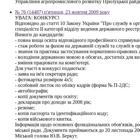
Управління агропромислового розвитку Прилуцької райде
№ 76 (14487) п'ятниця, 23 жовтня 2009 року
УВАГА: КОНКУРС!
Відповідно до статті 10 Закону України "Про службу в ор
спеціаліста ІІ категорії відділу ведення державного реєстр
Вимоги до кандидатів:
- повна вища освіта відповідного професійного спрямуванн
- стаж роботи за фахом на державній службі та службі в о
- знання та практика застосування нормативно-правових ак
- володіння державною мовою в обсягах, достатніх для ви
- вміння працювати на комп'ютері.
Для участі в конкурсі подаються:
- заява на ім'я секретаря ради;
- фотокартка розміром 4х5;
- особовий листок по обліку кадрів (форма № П-2ДС;
- автобіографія;
- копії документів про освіту;
- декларація про доходи за 2008 рік;
- резюме;
- копія паспорта та ідентифікаційного коду;
- копія військового квитка.
Інформація щодо основних функціональних обов'язків, розм
міської ради. Документи приймаються до 20 листопада 20
Міський голова Ю.В. Беркут.