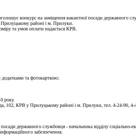
 оголошує конкурс на заміщення вакантної посади державного служ
в Прилуцькому районі і м. Прилуки.
зміру та умов оплати надається КРВ.
и додатками та фотокарткою;
0 року.
а, 102, КРВ у Прилуцькому районі і м. Прилуки, тел. 4-24-90, 4-
посади державного службовця - начальника відділу соціально-ек
 інформаційного забезпечення.