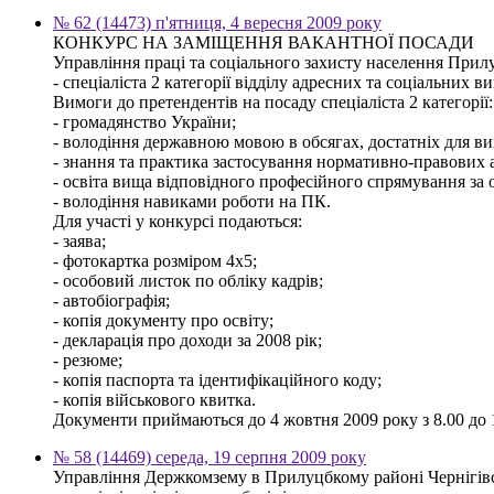
№ 62 (14473) п'ятниця, 4 вересня 2009 року
КОНКУРС НА ЗАМІЩЕННЯ ВАКАНТНОЇ ПОСАДИ
Управління праці та соціального захисту населення Прилу
- спеціаліста 2 категорії відділу адресних та соціальних ви
Вимоги до претендентів на посаду спеціаліста 2 категорії:
- громадянство України;
- володіння державною мовою в обсягах, достатніх для ви
- знання та практика застосування нормативно-правових ак
- освіта вища відповідного професійного спрямування за о
- володіння навиками роботи на ПК.
Для участі у конкурсі подаються:
- заява;
- фотокартка розміром 4х5;
- особовий листок по обліку кадрів;
- автобіографія;
- копія документу про освіту;
- декларація про доходи за 2008 рік;
- резюме;
- копія паспорта та ідентифікаційного коду;
- копія військового квитка.
Документи приймаються до 4 жовтня 2009 року з 8.00 до 17
№ 58 (14469) середа, 19 серпня 2009 року
Управління Держкомзему в Прилуцбкому районі Чернігівс