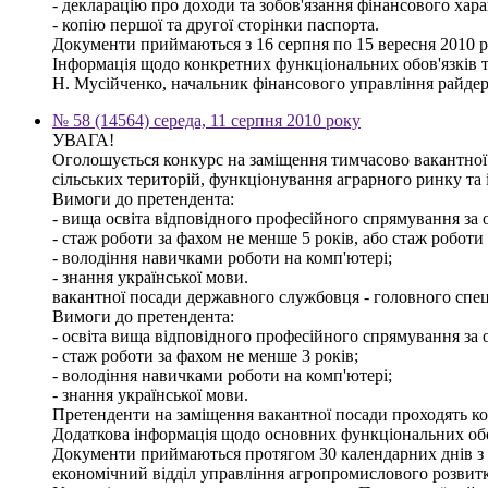
- декларацію про доходи та зобов'язання фінансового харак
- копію першої та другої сторінки паспорта.
Документи приймаються з 16 серпня по 15 вересня 2010 ро
Інформація щодо конкретних функціональних обов'язків т
Н. Мусійченко, начальник фінансового управління райдер
№ 58 (14564) середа, 11 серпня 2010 року
УВАГА!
Оголошується конкурс на заміщення тимчасово вакантної 
сільських територій, функціонування аграрного ринку та
Вимоги до претендента:
- вища освіта відповідного професійного спрямування за о
- стаж роботи за фахом не менше 5 років, або стаж роботи
- володіння навичками роботи на комп'ютері;
- знання української мови.
вакантної посади державного службовця - головного спец
Вимоги до претендента:
- освіта вища відповідного професійного спрямування за о
- стаж роботи за фахом не менше 3 років;
- володіння навичками роботи на комп'ютері;
- знання української мови.
Претенденти на заміщення вакантної посади проходять кон
Додаткова інформація щодо основних функціональних обов'
Документи приймаються протягом 30 календарних днів з дня
економічний відділ управління агропромислового розвитк