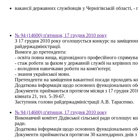
вакансії державних службовців у Чернігівській області, 
№ 94 (14600) п'ятниця, 17 грудня 2010 року
З 17 грудня 2010 року оголошується конкурс на заміщення
райдержадміністрації.
Вимоги до претендента:
- освіта повна вища, відповідного професійного спрямуван
- стаж роботи за фахом у державній службі на керівних по
- володіння навичками роботи на комп'ютері;
- знання української мови.
Претенденти на заміщення вакантної посади проходять кон
Додаткова інформація щодо основних функціональних обов'
Документи приймаються протягом місяця з 17 грудня 2010 р
кімната 21, тел. 5-39-67.
Заступник голови райдержадміністрації А.В. Тарасенко.
№ 94 (14600) п'ятниця, 17 грудня 2010 року
Виконавчий комітет Дідівської сільської ради оголошує к
ради.
Додаткова інформація щодо основних функціональних обов'я
Документи приймаються протягом 30 календарних днів з дня