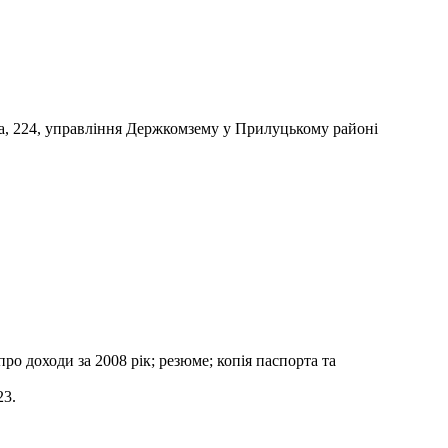
ська, 224, управління Держкомзему у Прилуцькому районі
про доходи за 2008 рік; резюме; копія паспорта та
23.