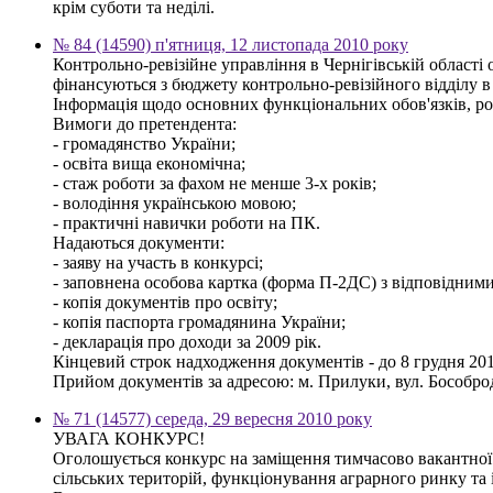
крім суботи та неділі.
№ 84 (14590) п'ятниця, 12 листопада 2010 року
Контрольно-ревізійне управління в Чернігівській області
фінансуються з бюджету контрольно-ревізійного відділу 
Інформація щодо основних функціональних обов'язків, ро
Вимоги до претендента:
- громадянство України;
- освіта вища економічна;
- стаж роботи за фахом не менше 3-х років;
- володіння українською мовою;
- практичні навички роботи на ПК.
Надаються документи:
- заяву на участь в конкурсі;
- заповнена особова картка (форма П-2ДС) з відповідним
- копія документів про освіту;
- копія паспорта громадянина України;
- декларація про доходи за 2009 рік.
Кінцевий строк надходження документів - до 8 грудня 201
Прийом документів за адресою: м. Прилуки, вул. Бособрод
№ 71 (14577) середа, 29 вересня 2010 року
УВАГА КОНКУРС!
Оголошується конкурс на заміщення тимчасово вакантної 
сільських територій, функціонування аграрного ринку та