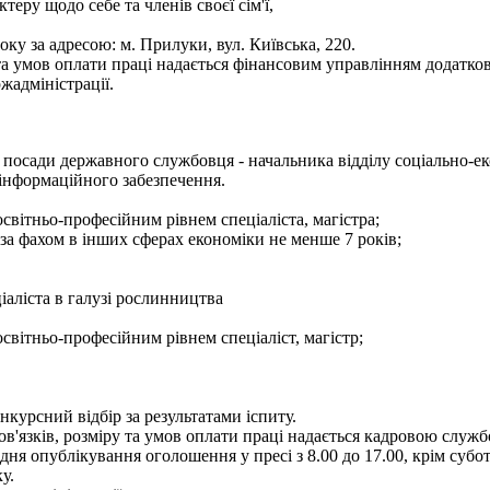
теру щодо себе та членів своєї сім'ї,
ку за адресою: м. Прилуки, вул. Київська, 220.
а умов оплати праці надається фінансовим управлінням додатков
жадміністрації.
посади державного службовця - начальника відділу соціально-ек
 інформаційного забезпечення.
світньо-професійним рівнем спеціаліста, магістра;
 за фахом в інших сферах економіки не менше 7 років;
іаліста в галузі рослинництва
світньо-професійним рівнем спеціаліст, магістр;
курсний відбір за результатами іспиту.
язків, розміру та умов оплати праці надається кадровою службою
 опублікування оголошення у пресі з 8.00 до 17.00, крім суботи 
у.