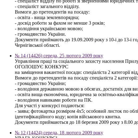
- спеціаліст відділу по роботі зі зверненнями юридичних т
- спеціаліст загального відділу.
Вимоги до претендентів на посаду:
- освіта - вища землевпорядна;
- досвід роботи за фахом не менше 3 років;
- володіння українською мовою;
- громадянство України.
Документи приймають до 19.09.2009 року з 10-і до 13-і го
Чернігівської області.
№ 14 (14426) середа, 25 лютого 2009 року
Управління праці та соціального захисту населення Прилу
ОГОЛОШУЄ КОНКУРС
на заміщення вакантної посади: спеціаліста 2 категорії ві
Вимоги до претендентів на посаду спеціаліста 2 категорії:
- громадянство України;
- володіння державною мовою в обсягах, достатніх для ви
- освіта вища економічна, юридична за освітньо-кваліфіка
- володіння навиками роботи на ПК.
Для участі у конкурсі подаються:
- заява; фотокартка розміром 4х5; особовий листок по облі
ідентифікаційного коду; копія військового квитка.
Документи приймаються до 18 березня 2009 року з 8.00 до 
№ 12 (14424) середа, 18 лютого 2009 року