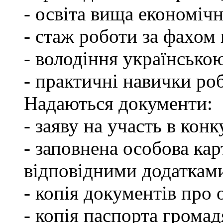
- освіта вища економічн
- стаж роботи за фахом 
- володіння українсько
- практичні навички ро
Надаються документи:
- заяву на участь в конк
- заповнена особова ка
відповідними додаткам
- копія документів про о
- копія паспорта грома