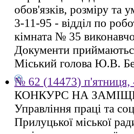
обов'язків, розміру та 
3-11-95 - відділ по робо
кімната № 35 виконавчо
Документи приймаються
Міський голова Ю.В. Бе
№ 62 (14473) п'ятниця,
КОНКУРС НА ЗАМІЩ
Управління праці та со
Прилуцької міської рад