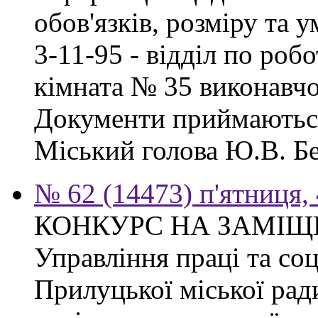
обов'язків, розміру та 
3-11-95 - відділ по робо
кімната № 35 виконавчо
Документи приймаються
Міський голова Ю.В. Бе
№ 62 (14473) п'ятниця,
КОНКУРС НА ЗАМІЩ
Управління праці та со
Прилуцької міської рад