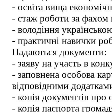
- освіта вища економічн
- стаж роботи за фахом 
- володіння українсько
- практичні навички ро
Надаються документи:
- заяву на участь в конк
- заповнена особова ка
відповідними додаткам
- копія документів про о
- копія паспорта грома