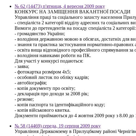
№ 62 (14473) п'ятниця, 4 вересня 2009 року
КОНКУРС НА ЗАМІЩЕННЯ ВАКАНТНОЇ ПОСАДИ
Управління праці та соціального захисту населення Прилу
- спеціаліста 2 категорії відділу адресних та соціальних ви
Вимоги до претендентів на посаду спеціаліста 2 категорії:
- громадянство України;
- володіння державною мовою в обсягах, достатніх для ви
- знання та практика застосування нормативно-правових ак
- освіта вища відповідного професійного спрямування за о
- володіння навиками роботи на ПК.
Для участі у конкурсі подаються:
- заява;
- фотокартка розміром 4х5;
- особовий листок по обліку кадрів;
- автобіографія;
- копія документу про освіту;
- декларація про доходи за 2008 рік;
- резюме;
- копія паспорта та ідентифікаційного коду;
- копія військового квитка.
Документи приймаються до 4 жовтня 2009 року з 8.00 до 17
№ 58 (14469) середа, 19 серпня 2009 року
Управління Держкомзему в Прилуцбкому районі Чернігівс