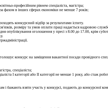
світньо-професійним рівнем спеціаліста, магістра;
 за фахом в інших сферах економіки не менше 7 років;
ходять конкурсний відбір за результатами іспиту.
язків, розміру та умов оплати праці надається кадровою службою
 опублікування оголошення у пресі з 8.00 до 17.00, крім суботи 
у.
ржадміністрації.
олошує конкурс на заміщення вакантної посади провідного спеціал
гістра, спеціаліста;
іаліста І категорії або ІІ категорії не менше 1 року, або стаж ро
м і бажають взяти участь у конкурсі, подають до конкурсної ком