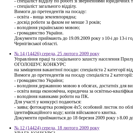
- спеціаліст відділу по роботі зі зверненнями юридичних т
- спеціаліст загального відділу.
Вимоги до претендентів на посаду:
- освіта - вища землевпорядна;
- досвід роботи за фахом не менше 3 років;
- володіння українською мовою;
- громадянство України.
Документи приймають до 19.09.2009 року з 10-і до 13-і го
Чернігівської області.
№ 14 (14426) середа, 25 лютого 2009 року
Управління праці та соціального захисту населення Прилу
ОГОЛОШУЄ КОНКУРС
на заміщення вакантної посади: спеціаліста 2 категорії ві
Вимоги до претендентів на посаду спеціаліста 2 категорії:
- громадянство України;
- володіння державною мовою в обсягах, достатніх для ви
- освіта вища економічна, юридична за освітньо-кваліфіка
- володіння навиками роботи на ПК.
Для участі у конкурсі подаються:
- заява; фотокартка розміром 4х5; особовий листок по облі
ідентифікаційного коду; копія військового квитка.
Документи приймаються до 18 березня 2009 року з 8.00 до 
№ 12 (14424) середа, 18 лютого 2009 року