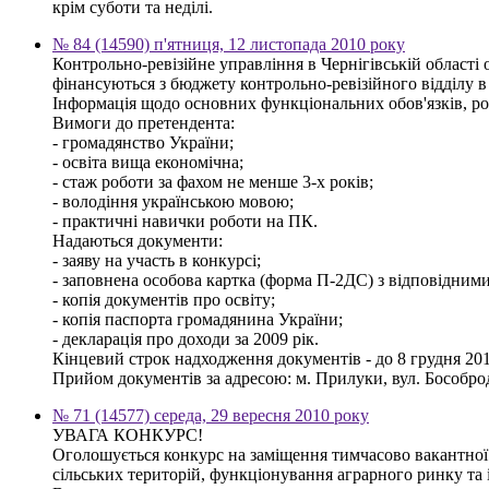
крім суботи та неділі.
№ 84 (14590) п'ятниця, 12 листопада 2010 року
Контрольно-ревізійне управління в Чернігівській області
фінансуються з бюджету контрольно-ревізійного відділу 
Інформація щодо основних функціональних обов'язків, ро
Вимоги до претендента:
- громадянство України;
- освіта вища економічна;
- стаж роботи за фахом не менше 3-х років;
- володіння українською мовою;
- практичні навички роботи на ПК.
Надаються документи:
- заяву на участь в конкурсі;
- заповнена особова картка (форма П-2ДС) з відповідним
- копія документів про освіту;
- копія паспорта громадянина України;
- декларація про доходи за 2009 рік.
Кінцевий строк надходження документів - до 8 грудня 201
Прийом документів за адресою: м. Прилуки, вул. Бособрод
№ 71 (14577) середа, 29 вересня 2010 року
УВАГА КОНКУРС!
Оголошується конкурс на заміщення тимчасово вакантної 
сільських територій, функціонування аграрного ринку та