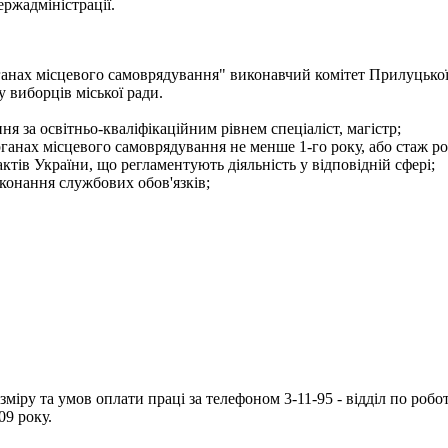
ржадміністрації.
ганах місцевого самоврядування" виконавчий комітет Прилуцької
у виборців міської ради.
я за освітньо-кваліфікаційним рівнем спеціаліст, магістр;
рганах місцевого самоврядування не менше 1-го року, або стаж ро
тів України, що регламентують діяльність у відповідній сфері;
конання службових обов'язків;
іру та умов оплати праці за телефоном 3-11-95 - відділ по робот
09 року.