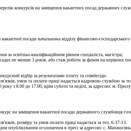
- перелік конкурсів на заміщення вакантних посад державних служ
 вакантної посади начальника відділу фінансово-господарського 
ня за освітньо-кваліфікаційним рівнем спеціаліста, магістра;
садах не менше 3 років, або стаж роботи за фахом на керівних по
курсний відбір за результатами іспиту та співбесіди.
язків, умов та оплати праці надається кадровою службою за тел
оку з 8.00 до 17.00, крім суботи та неділі, за адресою: м. Прилу
онкурс на заміщення вакантної посади державного службовця голо
зків, розміру та умов оплати праці надається за тел. 6-37-13.
 опублікування оголошення в пресі за адресою: с. Манжосівка, вул