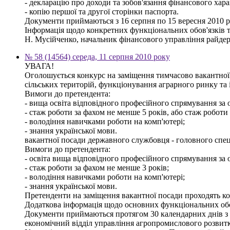
- декларацію про доходи та зобов'язання фінансового харак
- копію першої та другої сторінки паспорта.
Документи приймаються з 16 серпня по 15 вересня 2010 ро
Інформація щодо конкретних функціональних обов'язків т
Н. Мусійченко, начальник фінансового управління райдер
№ 58 (14564) середа, 11 серпня 2010 року
УВАГА!
Оголошується конкурс на заміщення тимчасово вакантної 
сільських територій, функціонування аграрного ринку та
Вимоги до претендента:
- вища освіта відповідного професійного спрямування за о
- стаж роботи за фахом не менше 5 років, або стаж роботи
- володіння навичками роботи на комп'ютері;
- знання української мови.
вакантної посади державного службовця - головного спец
Вимоги до претендента:
- освіта вища відповідного професійного спрямування за о
- стаж роботи за фахом не менше 3 років;
- володіння навичками роботи на комп'ютері;
- знання української мови.
Претенденти на заміщення вакантної посади проходять кон
Додаткова інформація щодо основних функціональних обов'
Документи приймаються протягом 30 календарних днів з дня
економічний відділ управління агропромислового розвитк