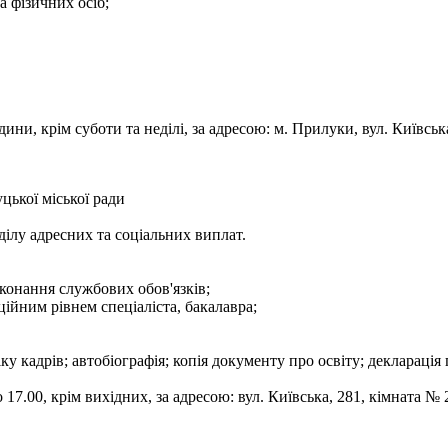
а фізичних осіб;
дини, крім суботи та неділі, за адресою: м. Прилуки, вул. Київ
цької міської ради
дділу адресних та соціальних виплат.
конання службових обов'язків;
ційним рівнем спеціаліста, бакалавра;
ку кадрів; автобіографія; копія документу про освіту; декларація 
17.00, крім вихідних, за адресою: вул. Київська, 281, кімната № 