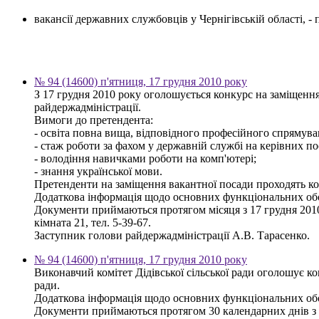
вакансії державних службовців у Чернігівській області, 
№ 94 (14600) п'ятниця, 17 грудня 2010 року
З 17 грудня 2010 року оголошується конкурс на заміщення
райдержадміністрації.
Вимоги до претендента:
- освіта повна вища, відповідного професійного спрямуван
- стаж роботи за фахом у державній службі на керівних по
- володіння навичками роботи на комп'ютері;
- знання української мови.
Претенденти на заміщення вакантної посади проходять кон
Додаткова інформація щодо основних функціональних обов'
Документи приймаються протягом місяця з 17 грудня 2010 р
кімната 21, тел. 5-39-67.
Заступник голови райдержадміністрації А.В. Тарасенко.
№ 94 (14600) п'ятниця, 17 грудня 2010 року
Виконавчий комітет Дідівської сільської ради оголошує к
ради.
Додаткова інформація щодо основних функціональних обов'я
Документи приймаються протягом 30 календарних днів з дня