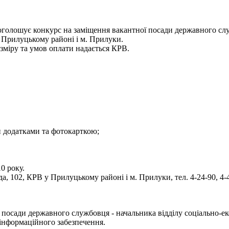
 оголошує конкурс на заміщення вакантної посади державного служ
в Прилуцькому районі і м. Прилуки.
зміру та умов оплати надається КРВ.
и додатками та фотокарткою;
0 року.
а, 102, КРВ у Прилуцькому районі і м. Прилуки, тел. 4-24-90, 4-
посади державного службовця - начальника відділу соціально-ек
 інформаційного забезпечення.