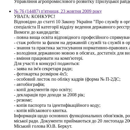
Управління агропромислового розвитку Прилуцької райде
№ 76 (14487) п'ятниця, 23 жовтня 2009 року
УВАГА: КОНКУРС!
Відповідно до статті 10 Закону України "Про службу в ор
спеціаліста ІІ категорії відділу ведення державного реєстр
Вимоги до кандидатів:
- повна вища освіта відповідного професійного спрямуванн
- стаж роботи за фахом на державній службі та службі в о
- знання та практика застосування нормативно-правових ак
- володіння державною мовою в обсягах, достатніх для ви
- вміння працювати на комп'ютері.
Для участі в конкурсі подаються:
- заява на ім'я секретаря ради;
- фотокартка розміром 4х5;
- особовий листок по обліку кадрів (форма № П-2ДС;
- автобіографія;
- копії документів про освіту;
- декларація про доходи за 2008 рік;
- резюме;
- копія паспорта та ідентифікаційного коду;
- копія військового квитка.
Інформація щодо основних функціональних обов'язків, розм
міської ради. Документи приймаються до 20 листопада 20
Міський голова Ю.В. Беркут.