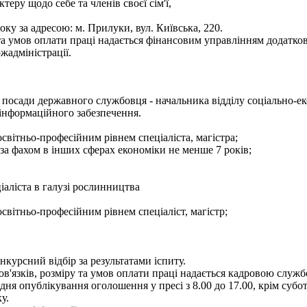
теру щодо себе та членів своєї сім'ї,
ку за адресою: м. Прилуки, вул. Київська, 220.
а умов оплати праці надається фінансовим управлінням додатков
жадміністрації.
посади державного службовця - начальника відділу соціально-ек
 інформаційного забезпечення.
світньо-професійним рівнем спеціаліста, магістра;
 за фахом в інших сферах економіки не менше 7 років;
іаліста в галузі рослинництва
світньо-професійним рівнем спеціаліст, магістр;
курсний відбір за результатами іспиту.
язків, розміру та умов оплати праці надається кадровою службою
 опублікування оголошення у пресі з 8.00 до 17.00, крім суботи 
у.