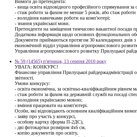
Вимоги до претендента:
- вища освіта відповідного професійного спрямування за о
- стаж роботи за фахом не менше 5 років, або стаж роботи
- володіння навичками роботи на комп'ютері;
- знання української мови.
Претенденти на заміщення тимчасово вакантної посади про
Додаткова інформація щодо основних функціональних обов'
Документи приймаються протягом 30 календарних днів з дня
економічний відділ управління агропромислового розвитк
Управління агропромислового розвитку Прилуцької райде
№ 59 (14565) п'ятниця, 13 серпня 2010 року
УВАГА: КОНКУРС!
Фінансове управління Прилуцької райдержадміністрації ог
звітності.
Умови конкурсу:
- освіта економічна, за освітньо-кваліфікаційним рівнем ма
- стаж роботи за фахом на державній службі на посаді спец
- володіння українською мовою;
- вміння працювати на комп'ютері.
Особи, які відповідають основним кваліфікаційним вимога
- заяву про участь у конкурсі,
- особову картку (форма П-2ДС),
- дві фотокартки розміром 4х6 см,
- копію документів про освіту,