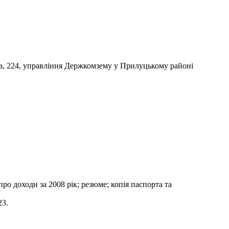
ська, 224, управління Держкомзему у Прилуцькому районі
про доходи за 2008 рік; резюме; копія паспорта та
23.