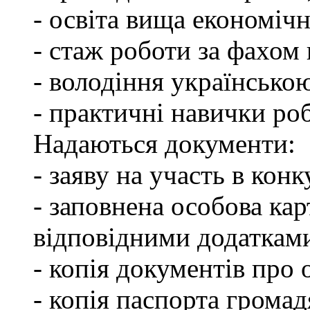
- освіта вища економічн
- стаж роботи за фахом 
- володіння українсько
- практичні навички ро
Надаються документи:
- заяву на участь в конк
- заповнена особова ка
відповідними додаткам
- копія документів про о
- копія паспорта грома