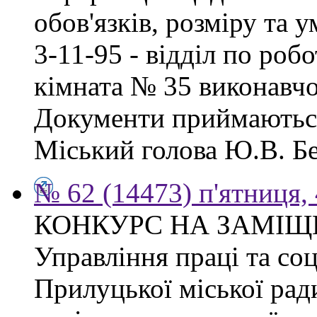
обов'язків, розміру та 
3-11-95 - відділ по робо
кімната № 35 виконавчо
Документи приймаються
Міський голова Ю.В. Бе
№ 62 (14473) п'ятниця,
КОНКУРС НА ЗАМІЩ
Управління праці та со
Прилуцької міської рад