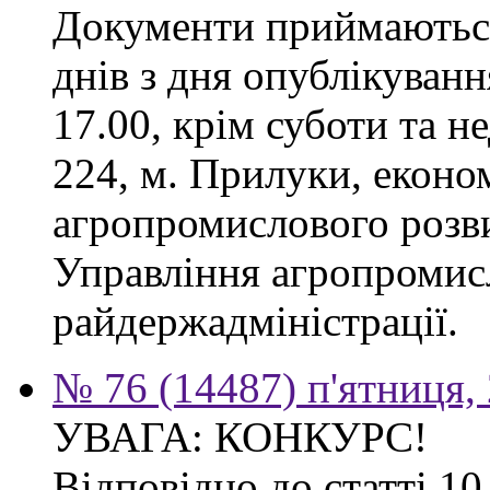
Документи приймаються
днів з дня опублікуванн
17.00, крім суботи та не
224, м. Прилуки, еконо
агропромислового розв
Управління агропромис
райдержадміністрації.
№ 76 (14487) п'ятниця,
УВАГА: КОНКУРС!
Відповідно до статті 1