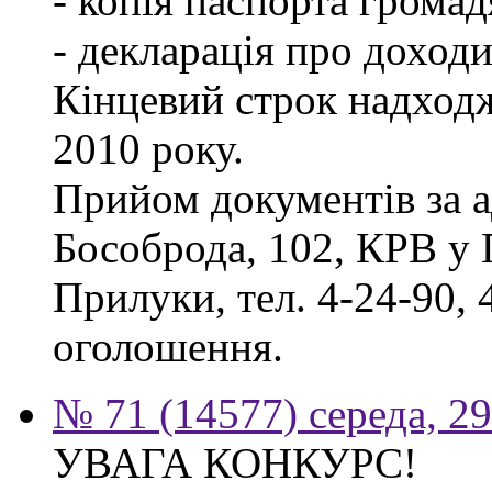
- копія паспорта грома
- декларація про доходи
Кінцевий строк надходж
2010 року.
Прийом документів за а
Бособрода, 102, КРВ у 
Прилуки, тел. 4-24-90, 
оголошення.
№ 71 (14577) середа, 2
УВАГА КОНКУРС!