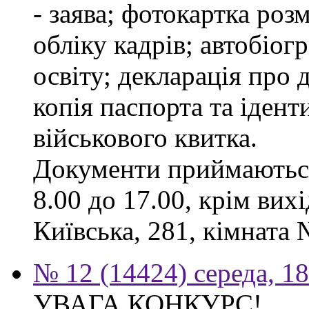
- заява; фотокартка роз
обліку кадрів; автобіог
освіту; декларація про 
копія паспорта та ідент
військового квитка.
Документи приймаються
8.00 до 17.00, крім вихі
Київська, 281, кімната 
№ 12 (14424) середа, 1
УВАГА КОНКУРС!