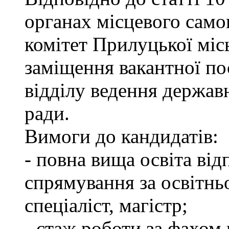
органах місцевого сам
комітет Прилуцької міс
заміщення вакантної пос
відділу ведення держав
ради.
Вимоги до кандидатів:
- повна вища освіта ві
спрямування за освітнь
спеціаліст, магістр;
- стаж роботи за фахом 