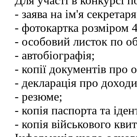
Для участі в конкурсі п
- заява на ім'я секретар
- фотокартка розміром 
- особовий листок по о
- автобіографія;
- копії документів про о
- декларація про доходи
- резюме;
- копія паспорта та іде
- копія військового квит