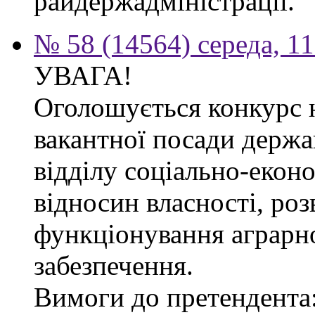
райдержадміністрації.
№ 58 (14564) середа, 1
УВАГА!
Оголошується конкурс 
вакантної посади держа
відділу соціально-екон
відносин власності, роз
функціонування аграрн
забезпечення.
Вимоги до претендента