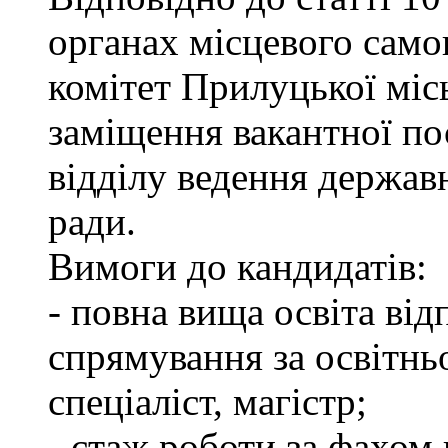
органах місцевого сам
комітет Прилуцької міс
заміщення вакантної пос
відділу ведення держав
ради.
Вимоги до кандидатів:
- повна вища освіта ві
спрямування за освітнь
спеціаліст, магістр;
- стаж роботи за фахом 