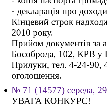
- копія паспорта грома
- декларація про доходи
Кінцевий строк надходж
2010 року.
Прийом документів за а
Бособрода, 102, КРВ у 
Прилуки, тел. 4-24-90, 
оголошення.
№ 71 (14577) середа, 2
УВАГА КОНКУРС!