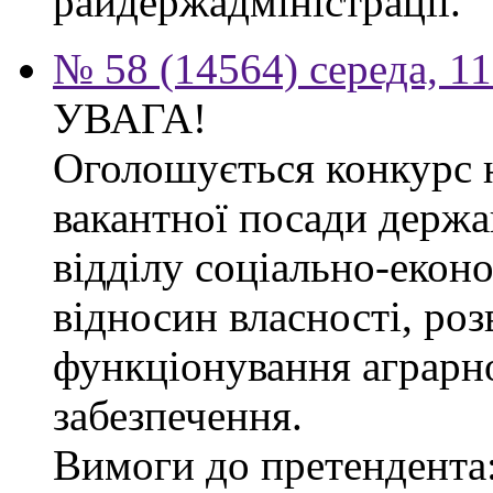
райдержадміністрації.
№ 58 (14564) середа, 1
УВАГА!
Оголошується конкурс 
вакантної посади держа
відділу соціально-екон
відносин власності, роз
функціонування аграрн
забезпечення.
Вимоги до претендента