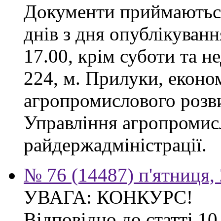
Документи приймаються
днів з дня опублікуванн
17.00, крім суботи та не
224, м. Прилуки, еконо
агропромислового розв
Управління агропромис
райдержадміністрації.
№ 76 (14487) п'ятниця,
УВАГА: КОНКУРС!
Відповідно до статті 1