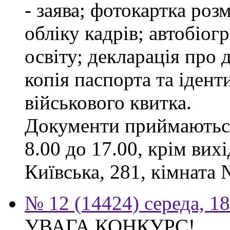
- заява; фотокартка роз
обліку кадрів; автобіог
освіту; декларація про 
копія паспорта та ідент
військового квитка.
Документи приймаються
8.00 до 17.00, крім вихі
Київська, 281, кімната 
№ 12 (14424) середа, 1
УВАГА КОНКУРС!