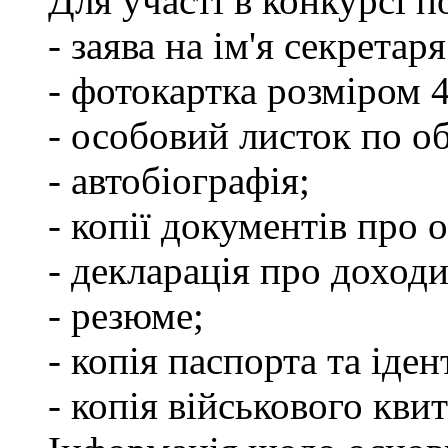
Для участі в конкурсі п
- заява на ім'я секретар
- фотокартка розміром 
- особовий листок по о
- автобіографія;
- копії документів про о
- декларація про доходи
- резюме;
- копія паспорта та іде
- копія військового квит