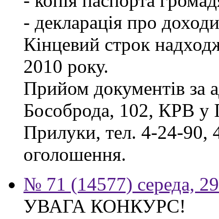
- копія паспорта грома
- декларація про доходи
Кінцевий строк надходж
2010 року.
Прийом документів за а
Бособрода, 102, КРВ у 
Прилуки, тел. 4-24-90, 
оголошення.
№ 71 (14577) середа, 2
УВАГА КОНКУРС!