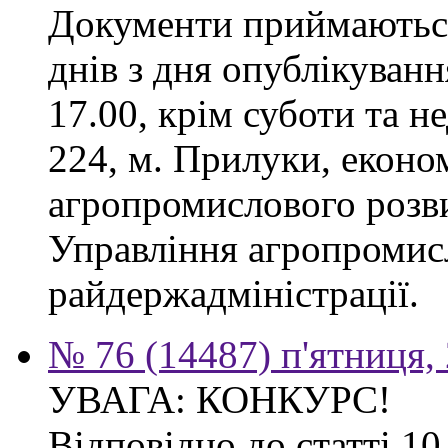
Документи приймаються
днів з дня опублікуванн
17.00, крім суботи та не
224, м. Прилуки, еконо
агропромислового розв
Управління агропромис
райдержадміністрації.
№ 76 (14487) п'ятниця,
УВАГА: КОНКУРС!
Відповідно до статті 1