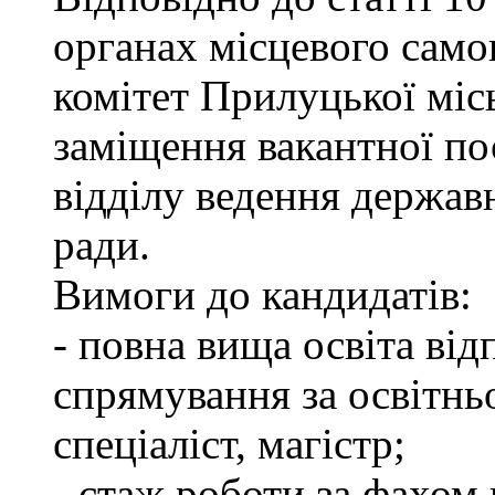
органах місцевого сам
комітет Прилуцької міс
заміщення вакантної пос
відділу ведення держав
ради.
Вимоги до кандидатів:
- повна вища освіта ві
спрямування за освітнь
спеціаліст, магістр;
- стаж роботи за фахом 