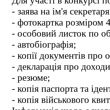
Для участі в конкурсі п
- заява на ім'я секретар
- фотокартка розміром 
- особовий листок по о
- автобіографія;
- копії документів про о
- декларація про доходи
- резюме;
- копія паспорта та іде
- копія військового квит