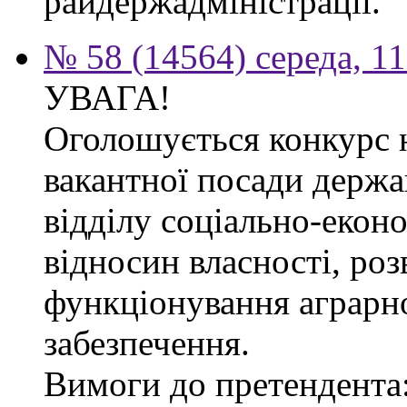
райдержадміністрації.
№ 58 (14564) середа, 1
УВАГА!
Оголошується конкурс 
вакантної посади держа
відділу соціально-екон
відносин власності, роз
функціонування аграрн
забезпечення.
Вимоги до претендента