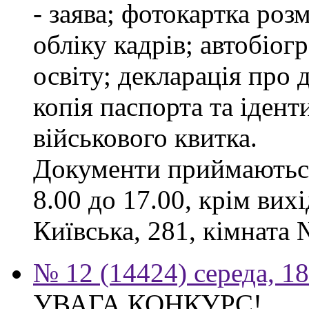
- заява; фотокартка роз
обліку кадрів; автобіог
освіту; декларація про 
копія паспорта та ідент
військового квитка.
Документи приймаються
8.00 до 17.00, крім вихі
Київська, 281, кімната 
№ 12 (14424) середа, 1
УВАГА КОНКУРС!