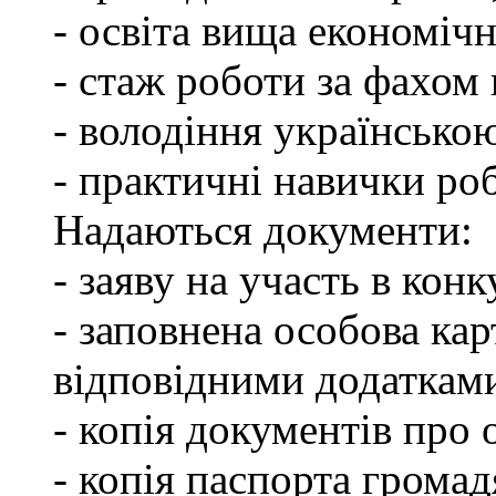
- освіта вища економічн
- стаж роботи за фахом 
- володіння українсько
- практичні навички ро
Надаються документи:
- заяву на участь в конк
- заповнена особова ка
відповідними додаткам
- копія документів про о
- копія паспорта грома