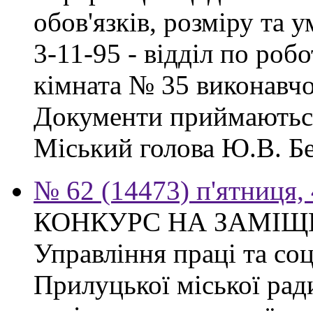
обов'язків, розміру та 
3-11-95 - відділ по робо
кімната № 35 виконавчо
Документи приймаються
Міський голова Ю.В. Бе
№ 62 (14473) п'ятниця,
КОНКУРС НА ЗАМІЩ
Управління праці та со
Прилуцької міської рад