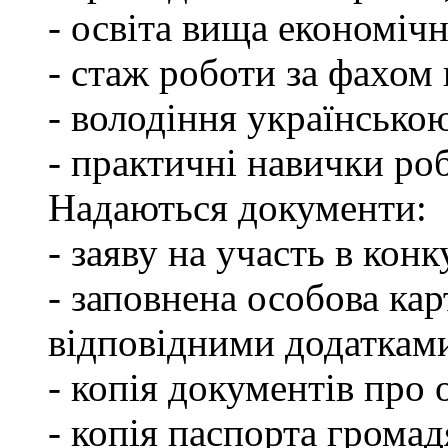
- освіта вища економічн
- стаж роботи за фахом 
- володіння українсько
- практичні навички ро
Надаються документи:
- заяву на участь в конк
- заповнена особова ка
відповідними додаткам
- копія документів про о
- копія паспорта грома