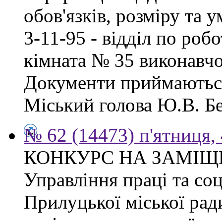
обов'язків, розміру та 
3-11-95 - відділ по робо
кімната № 35 виконавчо
Документи приймаються
Міський голова Ю.В. Бе
№ 62 (14473) п'ятниця,
КОНКУРС НА ЗАМІЩ
Управління праці та со
Прилуцької міської рад