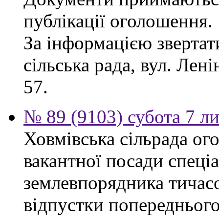
публікації оголошення.
За інформацією звертат
сільська рада, вул. Ленін
57.
№ 89 (9103) субота 7 л
Ховмівська сільрада ог
вакантної посади спеціал
землевпорядника тичасо
відпустки попереднього