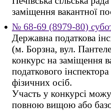
Печівська сільська рад
заміщення вакантної по
№ 68-69 (8979-80) субо
Державна податкова інс
(м. Борзна, вул. Панте
конкурс на заміщення в
податкового інспектора
фізичних осіб.
Участь у конкурсі можу
повною вищою або баз