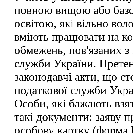
повною вищою або баз
освітою, які вільно во
вміють працювати на ко
обмежень, пов'язаних 
служби України. Претен
законодавчі акти, що с
податкової служби Укра
Особи, які бажають взя
такі документи: заяву п
особову картку (форма