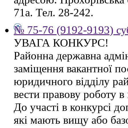
71а. Тел. 28-242.
№ 75-76 (9192-9193) су
УВАГА КОНКУРС!
Районна державна адмін
заміщення вакантної по
юридичного відділу рай
вести правову роботу в 
До участі в конкурсі д
які мають вищу або баз