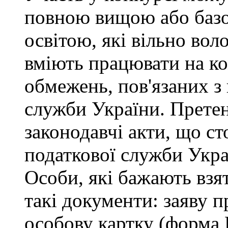
повною вищою або баз
освітою, які вільно во
вміють працювати на ко
обмежень, пов'язаних 
служби України. Претен
законодавчі акти, що с
податкової служби Укра
Особи, які бажають взя
такі документи: заяву п
особову картку (форма