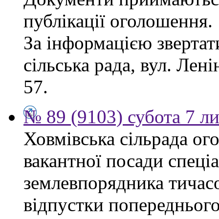
публікації оголошення.
За інформацією звертат
сільська рада, вул. Ленін
57.
№ 89 (9103) субота 7 л
Ховмівська сільрада ог
вакантної посади спеціал
землевпорядника тичасо
відпустки попереднього