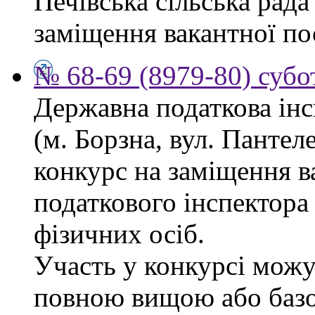
Печівська сільська рад
заміщення вакантної по
№ 68-69 (8979-80) субо
Державна податкова інс
(м. Борзна, вул. Панте
конкурс на заміщення в
податкового інспектора
фізичних осіб.
Участь у конкурсі можу
повною вищою або баз