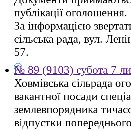
публікації оголошення.
За інформацією звертат
сільська рада, вул. Ленін
57.
№ 89 (9103) субота 7 л
Ховмівська сільрада ог
вакантної посади спеціал
землевпорядника тичасо
відпустки попереднього