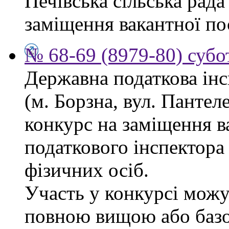
Печівська сільська рад
заміщення вакантної по
№ 68-69 (8979-80) субо
Державна податкова інс
(м. Борзна, вул. Панте
конкурс на заміщення в
податкового інспектора
фізичних осіб.
Участь у конкурсі можу
повною вищою або баз