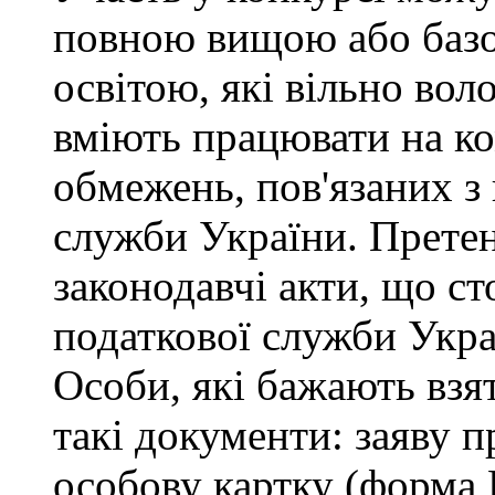
повною вищою або баз
освітою, які вільно во
вміють працювати на ко
обмежень, пов'язаних 
служби України. Претен
законодавчі акти, що с
податкової служби Укра
Особи, які бажають взя
такі документи: заяву п
особову картку (форма