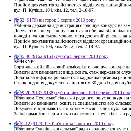
Прийом документів здійснюється відділом організаційно-к
вул. П. Куліша, 104, кім. 12, тел. 2-18-97.
№ 62 (9179) вівторок 3 серпня 2010 року
Районна державна адміністрація оголошує конкурс на замі
До участі в конкурсі допускаються особи, які відповідаю
володіти українською мовою, мати достатній рівень знань
Прийом документів здійснюється відділом організаційно-к
вул. П. Куліша, 104, кім. № 12, тел. 2-18-97.
№ 45-46 (9162-9163) субота 5 червня 2010 року
КОНКУРС
Борзнянський військовий комісаріат оголошує конкурс на 
Вимоги для кандидатів: вища освіта, стаж державної слу
Додаткова інформація надається кадровим органом районн
Строк подання документів - протягом 30 днів із дня опубл
№ 19-20 (9137-9138) субота-вівторок 6-9 березня 2010 рок
Виконком Печівської сільської ради оголошує конкурс на 
Вимоги до кандидата: освіта за спеціальністю або сільсь
Документи приймаються протягом місяця з дня публікаці
За інформацією звертатись за адресою: с. Печі, сільська рад
№ 11-12 (9129-9130) п'ятница 5 лютого 2010 року
Виконком Оленівської сільської ради оголошує конкурс на