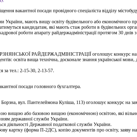
щення вакантної посади провідного спеціаліста відділу містобу
ми України, мають вищу освіту будівельного або економічного пр
имуться кандидатам, які мають стаж роботи в будівельних орган
адрової роботи апарату райдержадміністрації протягом 30 днів з
КОЇ РАЙДЕРЖАДМІНІСТРАЦІЇ оголошує конкурс на заміщенн
дентів: освіта вища технічна, досконале знання української мови
за тел.: 2-15-30, 2-13-57.
акантної посади головного бухгалтера.
. Борзна, вул. Пантелеймона Куліша, 113) оголошує конкурс на з
вною вищою або базовою вищою (економічною) освітою, які віль
енням державної служби України.
ься діяльності Державної податкової служби України.
бову картку (форма П-2ДС), копію документів про освіту, заяву н