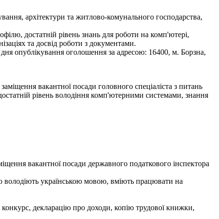
дування, архітектури та житлово-комунального господарства,
офілю, достатній рівень знань для роботи на комп'ютері,
ізаціях та досвід роботи з документами.
 дня опублікування оголошення за адресою: 16400, м. Борзна,
я вакантної посади головного спеціаліста з питань
, достатній рівень володіння комп'ютерними системами, знання
аміщення вакантної посади державного податкового інспектора
но володіють українською мовою, вміють працювати на
а конкурс, декларацію про доходи, копію трудової книжки,