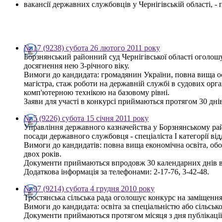
вакансії державних службовців у Чернігівській області, 
№ 17 (9238) субота 26 лютого 2011 року
Борзнянський районний суд Чернігівської області оголош
досягнення нею 3-річного віку.
Вимоги до кандидата: громадянин України, повна вища осв
магістра, стаж роботи на державній службі в судових орг
комп'ютерною технікою на базовому рівні.
Заяви для участі в конкурсі приймаються протягом 30 днів 
№ 5 (9226) субота 15 січня 2011 року
Управління державного казначейства у Борзнянському рай
посади державного службовця - спеціаліста І категорії від
Вимоги до кандидатів: повна вища економічна освіта, об
двох років.
Документи приймаються впродовж 30 календарних днів від 
Додаткова інформація за телефонами: 2-17-76, 3-42-48.
№ 97 (9214) субота 4 грудня 2010 року
Тростянська сільська рада оголошує конкурс на заміщення
Вимоги до кандидата: освіта за спеціальністю або сільсь
Документи приймаються протягом місяця з дня публікації. З