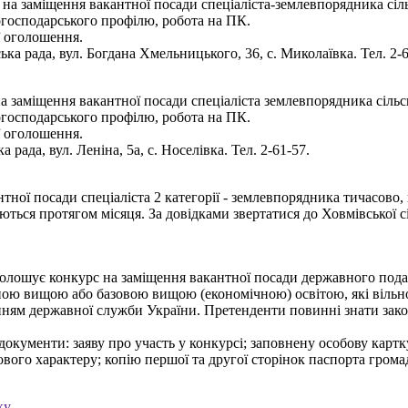
на заміщення вакантної посади спеціаліста-землевпорядника сіль
когосподарського профілю, робота на ПК.
ї оголошення.
ка рада, вул. Богдана Хмельницького, 36, с. Миколаївка. Тел. 2-6
а заміщення вакантної посади спеціаліста землевпорядника сільсь
когосподарського профілю, робота на ПК.
ї оголошення.
 рада, вул. Леніна, 5а, с. Носелівка. Тел. 2-61-57.
ної посади спеціаліста 2 категорії - землевпорядника тичасово, 
ються протягом місяця. За довідками звертатися до Ховмівської с
 оголошує конкурс на заміщення вакантної посади державного пода
вною вищою або базовою вищою (економічною) освітою, які віль
нням державної служби України. Претенденти повинні знати закон
 документи: заяву про участь у конкурсі; заповнену особову карт
ового характеру; копію першої та другої сторінок паспорта гром
ку