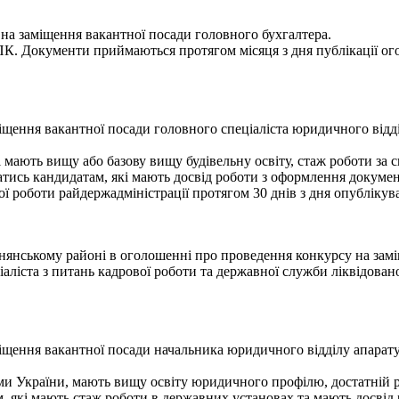
 на заміщення вакантної посади головного бухгалтера.
 ПК. Документи приймаються протягом місяця з дня публікації ог
щення вакантної посади головного спеціаліста юридичного відді
 мають вищу або базову вищу будівельну освіту, стаж роботи за с
тись кандидатам, які мають досвід роботи з оформлення документ
ї роботи райдержадміністрації протягом 30 днів з дня опублікува
знянському районі в оголошенні про проведення конкурсу на замі
аліста з питань кадрової роботи та державної служби ліквідовано
щення вакантної посади начальника юридичного відділу апарату 
ами України, мають вищу освіту юридичного профілю, достатній р
 які мають стаж роботи в державних установах та мають досвід