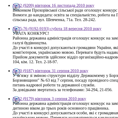
№ 92 (9209) вівторок 16 листопада 2010 року
Виконком Прохорівської сільської ради оголошує конкурс
Вимоги до кандидата: освіта за спеціальністю, робота на
сільська рада, вул. Шевченка, 71а. Тел. 28-242.
№ 75-76 (9192-9193) субота 18 вересня 2010 року
УВАГА КОНКУРС!
Районна державна адміністрація оголошує конкурс на замі
галузі будівництва.
До участі в конкурсі допускаються громадяни України, які
комп'ютером, українською мовою. Переваги будуть надава
Прийом документів здійснює відділ організаційно-кадрово
104, кім. 12. Тел. 2-18-97.
№ 70 (9187) вівторок 31 серпня 2010 року
У зв'язку зі зміною структури відділу Держкомзему у Бор
Борзнянщини" № 63 від 7 серпня, посаду провідного спеці
питань кадрової роботи та державної служби.
За довідками звертатись за телефонами: 34-294, 21-056.
№ 62 (9179) вівторок 3 серпня 2010 року
Районна державна адміністрація оголошує конкурс на замі
дитиною віком до трьох років основного працівника.
До участі в конкурсі допускаються особи, які є громадян
українською мовою. Переваги надаватимуться кандидатам,