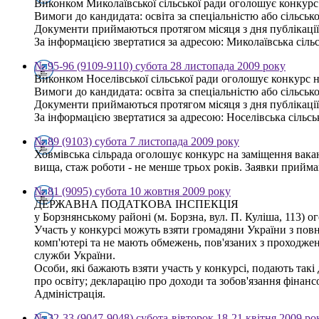
Виконком Миколаївської сільської ради оголошує конкурс 
Вимоги до кандидата: освіта за спеціальністю або сільсь
Документи приймаються протягом місяця з дня публікаці
За інформацією звертатися за адресою: Миколаївська сільсь
№ 95-96 (9109-9110) субота 28 листопада 2009 року
Виконком Носелівської сільської ради оголошує конкурс н
Вимоги до кандидата: освіта за спеціальністю або сільсь
Документи приймаються протягом місяця з дня публікаці
За інформацією звертатися за адресою: Носелівська сільська
№ 89 (9103) субота 7 листопада 2009 року
Ховмівська сільрада оголошує конкурс на заміщення вакант
вища, стаж роботи - не менше трьох років. Заявки прийма
№ 81 (9095) субота 10 жовтня 2009 року
ДЕРЖАВНА ПОДАТКОВА ІНСПЕКЦІЯ
у Борзнянському районі (м. Борзна, вул. П. Куліша, 113)
Участь у конкурсі можуть взяти громадяни України з по
комп'ютері та не мають обмежень, пов'язаних з проходже
служби України.
Особи, які бажають взяти участь у конкурсі, подають такі
про освіту; декларацію про доходи та зобов'язання фінанс
Адміністрація.
№ 32-33 (9047-9048) субота-вівторок 18-21 квітня 2009 ро