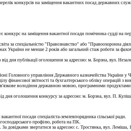
- перелік конкурсів на заміщення вакантних посад державних служ
ує конкурс на заміщення вакантної посади помічника судді на пе
іта за спеціальністю "Правознавство" або "Правоохоронна діяльн
анах України не менше 2 років або загальний стаж роботи за фах
від дня публікації оголошення за адресою: м. Борзна, вул. Незалеж
оні Головного управління Державного казначейства України у Че
ділу фінансової звітності та бухгалтерського обліку операцій з в
ов'язкове володіння державною мовою, програмними продуктами M
дня оголошення конкурсу за адресою: м. Борзна, вул. П. Куліша
 вакантної посади спеціаліста-землевпорядника сільської ради.
когосподарського профілю, робота на ПК.
а довідками звертатися за адресою: с. Тростянка, вул. Леміша, 17