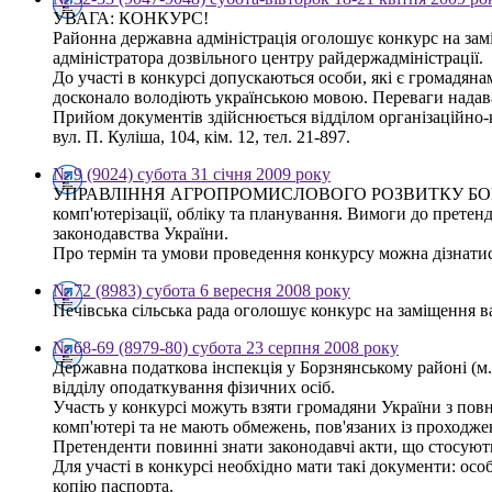
УВАГА: КОНКУРС!
Районна державна адміністрація оголошує конкурс на замі
адміністратора дозвільного центру райдержадміністрації.
До участі в конкурсі допускаються особи, які є громадяна
досконало володіють українською мовою. Переваги надават
Прийом документів здійснюється відділом організаційно-к
вул. П. Куліша, 104, кім. 12, тел. 21-897.
№ 9 (9024) субота 31 січня 2009 року
УПРАВЛІННЯ АГРОПРОМИСЛОВОГО РОЗВИТКУ БОРЗНЯНСЬ
комп'ютерізації, обліку та планування. Вимоги до претен
законодавства України.
Про термін та умови проведення конкурсу можна дізнатися 
№ 72 (8983) субота 6 вересня 2008 року
Печівська сільська рада оголошує конкурс на заміщення в
№ 68-69 (8979-80) субота 23 серпня 2008 року
Державна податкова інспекція у Борзнянському районі (м
відділу оподаткування фізичних осіб.
Участь у конкурсі можуть взяти громадяни України з по
комп'ютері та не мають обмежень, пов'язаних із проходж
Претенденти повинні знати законодавчі акти, що стосуют
Для участі в конкурсі необхідно мати такі документи: осо
копію паспорта.