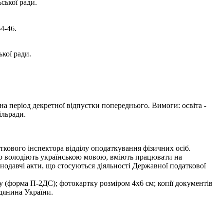
ської ради.
4-46.
кої ради.
на період декретної відпустки попереднього. Вимоги: освіта -
ільради.
ткового інспектора відділу оподаткування фізичних осіб.
но володіють українською мовою, вміють працювати на
одавчі акти, що стосуються діяльності Державної податкової
ку (форма П-2ДС); фотокартку розміром 4х6 см; копії документів
адянина України.