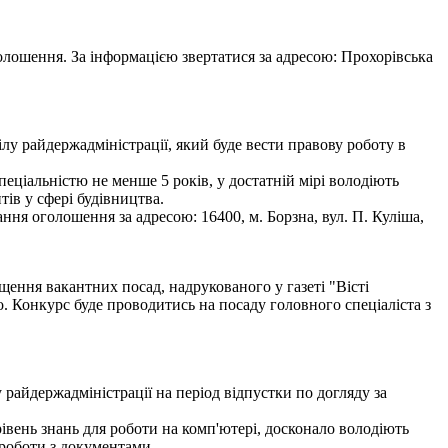
олошення. За інформацією звертатися за адресою: Прохорівська
лу райдержадміністрації, який буде вести правову роботу в
пеціальністю не менше 5 років, у достатній мірі володіють
ів у сфері будівництва.
ння оголошення за адресою: 16400, м. Борзна, вул. П. Куліша,
щення вакантних посад, надрукованого у газеті "Вісті
. Конкурс буде проводитись на посаду головного спеціаліста з
райдержадміністрації на період відпустки по догляду за
івень знань для роботи на комп'ютері, досконало володіють
 роботи з документами.