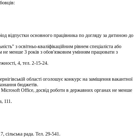
бовців:
ріод відпустки основного працівника по догляду за дитиною до
ість" з освітньо-кваліфікаційним рівнем спеціаліста або
ом не менше 3 років з обов'язковим умінням працювати з
ності, 4, тел. 2-15-24.
рнігівській області оголошує конкурс на заміщення вакантної
иконання бюджетів.
icrosoft Office, досвід роботи в державних органах не менше
, 111.
, сільська рада. Тел. 29-541.