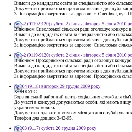
Вимоги до кандидата: освіта за спеціальністю або сільсь
Документи приймаються протягом місяця з дня публікаці
За інформацією звертатись за адресою: с. Оленівка, вул. Ш
№ 1-2 (9119-9120) субота 2 січня - вівторок 5 січня 2010 р
Виконком Сиволозької сільської ради оголошує конкурс на
Вимоги до кандидата: освіта за спеціальністю або сільсь
Документи приймаються протягом місяця з дня публікаці
За інформацією звертатися за адресою: Сиволозька сільська
№ 1-2 (9119-9120) субота 2 січня - вівторок 5 січня 2010 р
Виконком Прохорівської сільської ради оголошує конкурс 
Вимоги до кандидата: освіта за спеціальністю або сільсь
Документи приймаються протягом місяця з дня публікаці
За інформацією звертатися за адресою: Прохорівська сільсь
№ 104 (9118) вівторок 29 грудня 2009 року
КОНКУРС
Борзнянський районний центр соціальних служб для сім'ї, 
До участі в конкурсі допускаються особи, які мають вищу
українською мовою.
Документи подавати протягом місяця з дня опублікування
Телефон для довідок 3-43-95.
№ 103 (9117) субота 26 грудня 2009 року