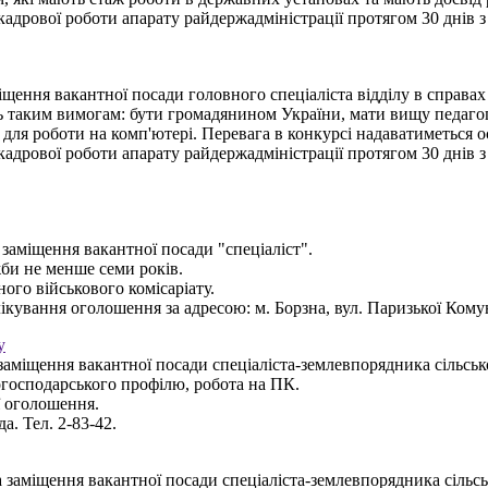
адрової роботи апарату райдержадміністрації протягом 30 днів з
щення вакантної посади головного спеціаліста відділу в справах 
ть таким вимогам: бути громадянином України, мати вищу педагог
 для роботи на комп'ютері. Перевага в конкурсі надаватиметься о
адрової роботи апарату райдержадміністрації протягом 30 днів з
заміщення вакантної посади "спеціаліст".
жби не менше семи років.
ого військового комісаріату.
ікування оголошення за адресою: м. Борзна, вул. Паризької Кому
у
заміщення вакантної посади спеціаліста-землевпорядника сільсько
когосподарського профілю, робота на ПК.
ї оголошення.
а. Тел. 2-83-42.
 заміщення вакантної посади спеціаліста-землевпорядника сільсь