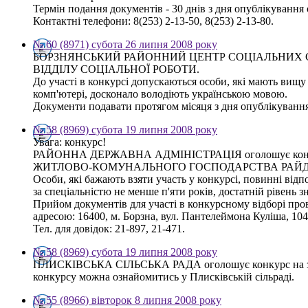
Термін подання документів - 30 днів з дня опублікування
Контактні телефони: 8(253) 2-13-50, 8(253) 2-13-80.
№ 60 (8971) субота 26 липня 2008 року
БОРЗНЯНСЬКИЙ РАЙОННИЙ ЦЕНТР СОЦІАЛЬНИХ СЛУЖБ
ВІДДІЛУ СОЦІАЛЬНОЇ РОБОТИ.
До участі в конкурсі допускаються особи, які мають вищу 
комп'ютері, досконало володіють українською мовою.
Документи подавати протягом місяця з дня опублікування 
№ 58 (8969) субота 19 липня 2008 року
Увага: конкурс!
РАЙОННА ДЕРЖАВНА АДМІНІСТРАЦІЯ оголошує конк
ЖИТЛОВО-КОМУНАЛЬНОГО ГОСПОДАРСТВА РАЙДЕ
Особи, які бажають взяти участь у конкурсі, повинні від
за спеціальністю не менше п'яти років, достатній рівень 
Прийом документів для участі в конкурсному відборі пров
адресою: 16400, м. Борзна, вул. Пантелеймона Куліша, 104,
Тел. для довідок: 21-897, 21-471.
№ 58 (8969) субота 19 липня 2008 року
ПЛИСКІВСЬКА СІЛЬСЬКА РАДА оголошує конкурс на зам
конкурсу можна ознайомитись у Плисківській сільраді.
№ 55 (8966) вівторок 8 липня 2008 року