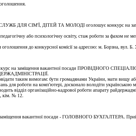
 оголошення.
 ДЛЯ СІМ'Ї, ДІТЕЙ ТА МОЛОДІ оголошує конкурс на за
педагогічну або психологічну освіту, стаж роботи за фахом не ме
оголошення до конкурсної комісії за адресою: м. Борзна, вул. Б.
урс на заміщення вакантної посади ПРОВІДНОГО СПЕЦІА
РЖАДМІНІСТРАЦІЇ.
повідати таким вимогам: бути громадянами України, мати вищу аб
знань для роботи на комп'ютері, досконало володіти українською 
одить відділ організаційно-кадрової роботи апарату райдержадмі
 кім. № 12.
іщення вакантної посади - ГОЛОВНОГО БУХГАЛТЕРА. Прийом з