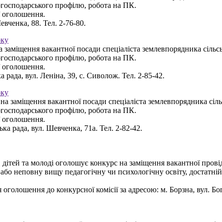
когосподарського профілю, робота на ПК.
ї оголошення.
евченка, 88. Тел. 2-76-80.
оку
 заміщення вакантної посади спеціаліста землевпорядника сільсь
когосподарського профілю, робота на ПК.
ї оголошення.
 рада, вул. Леніна, 39, с. Сиволож. Тел. 2-85-42.
оку
на заміщення вакантної посади спеціаліста землевпорядника сіль
когосподарського профілю, робота на ПК.
ї оголошення.
ка рада, вул. Шевченка, 71а. Тел. 2-82-42.
дітей та молоді оголошує конкурс на заміщення вакантної провідн
 або неповну вищу педагогічну чи психологічну освіту, достатній
 оголошення до конкурсної комісії за адресою: м. Борзна, вул.