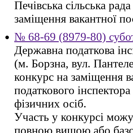
Печівська сільська рад
заміщення вакантної по
№ 68-69 (8979-80) субо
Державна податкова інс
(м. Борзна, вул. Панте
конкурс на заміщення в
податкового інспектора
фізичних осіб.
Участь у конкурсі можу
повною вищою або баз