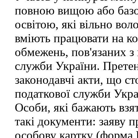
повною вищою або баз
освітою, які вільно во
вміють працювати на ко
обмежень, пов'язаних 
служби України. Претен
законодавчі акти, що с
податкової служби Укра
Особи, які бажають взя
такі документи: заяву п
особову картку (форма