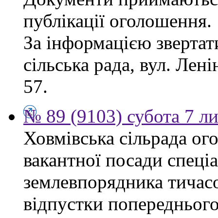
публікації оголошення.
За інформацією звертат
сільська рада, вул. Ленін
57.
№ 89 (9103) субота 7 л
Ховмівська сільрада ог
вакантної посади спеціал
землевпорядника тичасо
відпустки попереднього