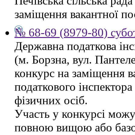
Печівська сільська рад
заміщення вакантної по
№ 68-69 (8979-80) субо
Державна податкова інс
(м. Борзна, вул. Панте
конкурс на заміщення в
податкового інспектора
фізичних осіб.
Участь у конкурсі можу
повною вищою або баз