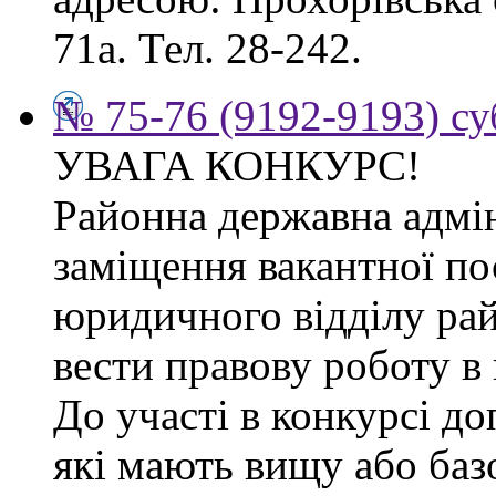
71а. Тел. 28-242.
№ 75-76 (9192-9193) су
УВАГА КОНКУРС!
Районна державна адмін
заміщення вакантної по
юридичного відділу рай
вести правову роботу в 
До участі в конкурсі д
які мають вищу або баз