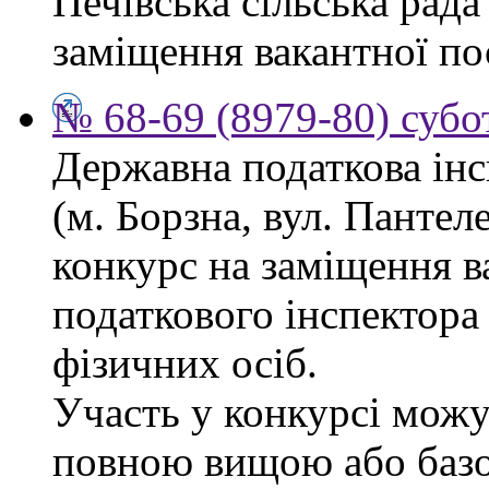
Печівська сільська рад
заміщення вакантної по
№ 68-69 (8979-80) субо
Державна податкова інс
(м. Борзна, вул. Панте
конкурс на заміщення в
податкового інспектора
фізичних осіб.
Участь у конкурсі можу
повною вищою або баз