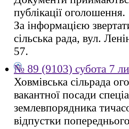
публікації оголошення.
За інформацією звертат
сільська рада, вул. Ленін
57.
№ 89 (9103) субота 7 л
Ховмівська сільрада ог
вакантної посади спеціал
землевпорядника тичасо
відпустки попереднього