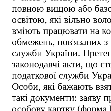
повною вищою або баз
освітою, які вільно во
вміють працювати на ко
обмежень, пов'язаних 
служби України. Претен
законодавчі акти, що с
податкової служби Укра
Особи, які бажають взя
такі документи: заяву п
особову картку (форма