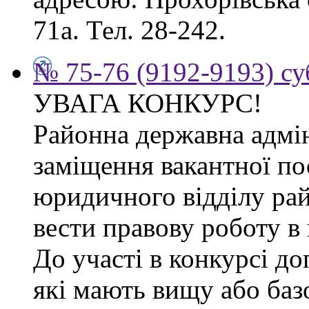
71а. Тел. 28-242.
№ 75-76 (9192-9193) су
УВАГА КОНКУРС!
Районна державна адмін
заміщення вакантної по
юридичного відділу рай
вести правову роботу в 
До участі в конкурсі д
які мають вищу або баз