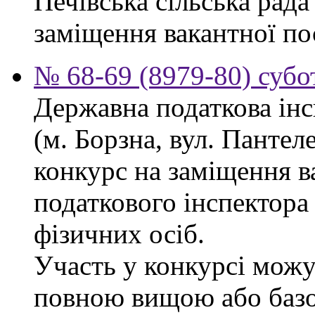
Печівська сільська рад
заміщення вакантної по
№ 68-69 (8979-80) субо
Державна податкова інс
(м. Борзна, вул. Панте
конкурс на заміщення в
податкового інспектора
фізичних осіб.
Участь у конкурсі можу
повною вищою або баз