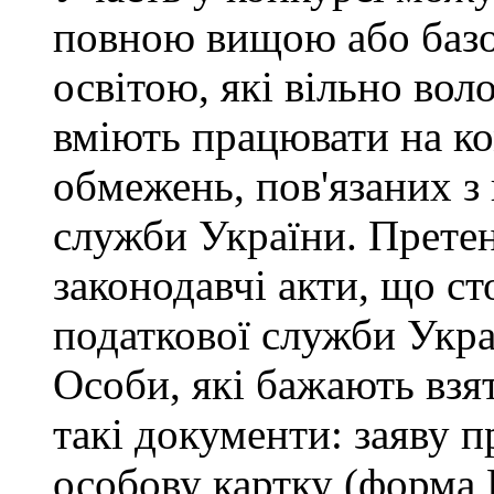
повною вищою або баз
освітою, які вільно во
вміють працювати на ко
обмежень, пов'язаних 
служби України. Претен
законодавчі акти, що с
податкової служби Укра
Особи, які бажають взя
такі документи: заяву п
особову картку (форма