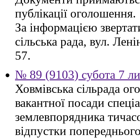
публікації оголошення.
За інформацією звертат
сільська рада, вул. Ленін
57.
№ 89 (9103) субота 7 л
Ховмівська сільрада ог
вакантної посади спеціал
землевпорядника тичасо
відпустки попереднього