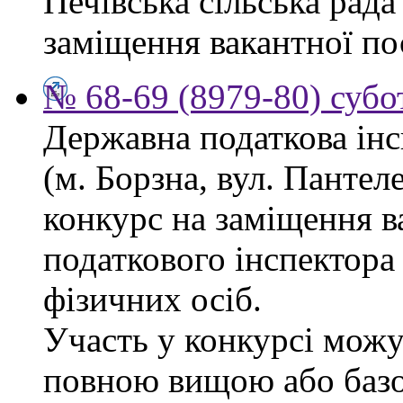
Печівська сільська рад
заміщення вакантної по
№ 68-69 (8979-80) субо
Державна податкова інс
(м. Борзна, вул. Панте
конкурс на заміщення в
податкового інспектора
фізичних осіб.
Участь у конкурсі можу
повною вищою або баз