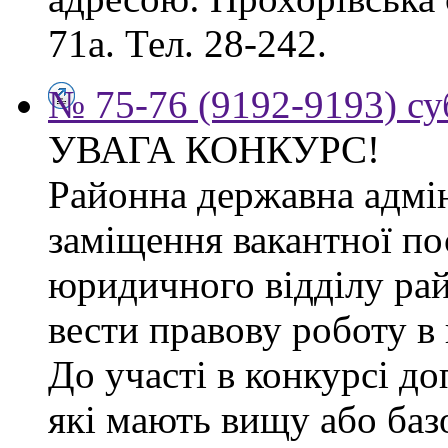
71а. Тел. 28-242.
№ 75-76 (9192-9193) су
УВАГА КОНКУРС!
Районна державна адмін
заміщення вакантної по
юридичного відділу рай
вести правову роботу в 
До участі в конкурсі д
які мають вищу або баз