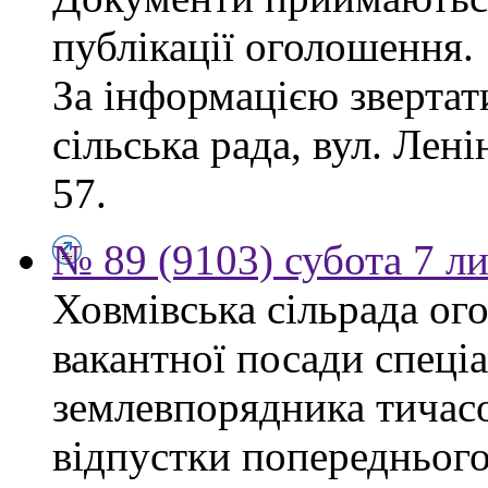
публікації оголошення.
За інформацією звертат
сільська рада, вул. Ленін
57.
№ 89 (9103) субота 7 л
Ховмівська сільрада ог
вакантної посади спеціал
землевпорядника тичасо
відпустки попереднього