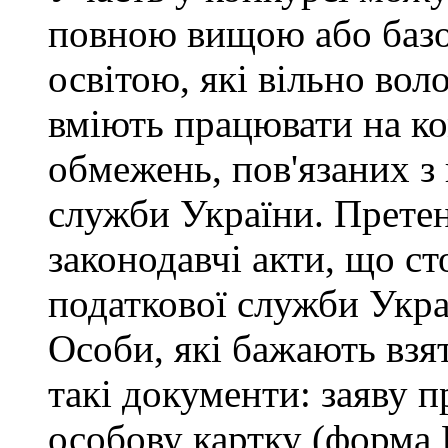
повною вищою або баз
освітою, які вільно во
вміють працювати на ко
обмежень, пов'язаних 
служби України. Претен
законодавчі акти, що с
податкової служби Укра
Особи, які бажають взя
такі документи: заяву п
особову картку (форма