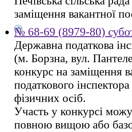
Печівська сільська рад
заміщення вакантної по
№ 68-69 (8979-80) субо
Державна податкова інс
(м. Борзна, вул. Панте
конкурс на заміщення в
податкового інспектора
фізичних осіб.
Участь у конкурсі можу
повною вищою або баз