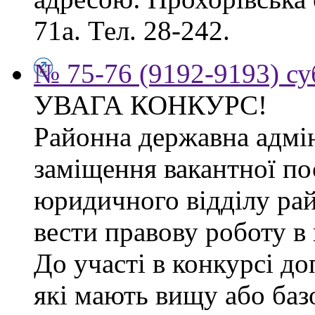
71а. Тел. 28-242.
№ 75-76 (9192-9193) су
УВАГА КОНКУРС!
Районна державна адмін
заміщення вакантної по
юридичного відділу рай
вести правову роботу в 
До участі в конкурсі д
які мають вищу або баз