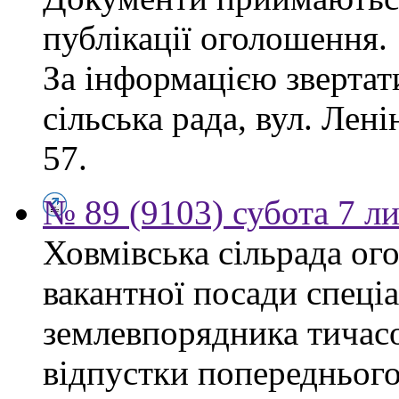
публікації оголошення.
За інформацією звертат
сільська рада, вул. Ленін
57.
№ 89 (9103) субота 7 л
Ховмівська сільрада ог
вакантної посади спеціал
землевпорядника тичасо
відпустки попереднього