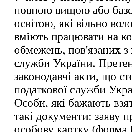
повною вищою або баз
освітою, які вільно во
вміють працювати на ко
обмежень, пов'язаних 
служби України. Претен
законодавчі акти, що с
податкової служби Укра
Особи, які бажають взя
такі документи: заяву п
особову картку (форма