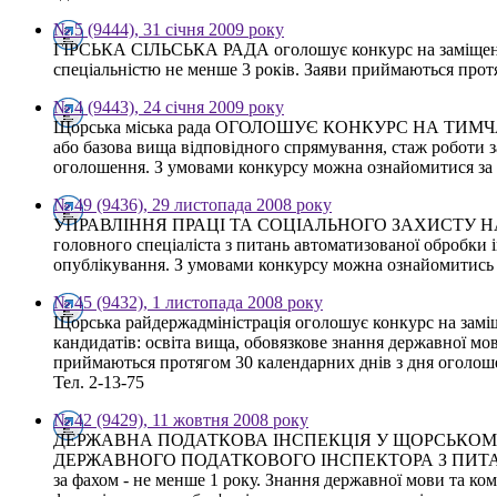
№ 5 (9444), 31 січня 2009 року
ГІРСЬКА СІЛЬСЬКА РАДА оголошує конкурс на заміщення
спеціальністю не менше 3 років. Заяви приймаються протя
№ 4 (9443), 24 січня 2009 року
Щорська міська рада ОГОЛОШУЄ КОНКУРС НА ТИМЧ
або базова вища відповідного спрямування, стаж роботи 
оголошення. З умовами конкурсу можна ознайомитися за т
№ 49 (9436), 29 листопада 2008 року
УПРАВЛІННЯ ПРАЦІ ТА СОЦІАЛЬНОГО ЗАХИСТУ НАСЕЛ
головного спеціаліста з питань автоматизованої обробк
опублікування. З умовами конкурсу можна ознайомитись з
№ 45 (9432), 1 листопада 2008 року
Щорська райдержадміністрація оголошує конкурс на заміще
кандидатів: освіта вища, обовязкове знання державної м
приймаються протягом 30 календарних днів з дня оголошен
Тел. 2-13-75
№ 42 (9429), 11 жовтня 2008 року
ДЕРЖАВНА ПОДАТКОВА ІНСПЕКЦІЯ У ЩОРСЬКОМУ РАЙ
ДЕРЖАВНОГО ПОДАТКОВОГО ІНСПЕКТОРА З ПИТАНЬ ЮРИДИ
за фахом - не менше 1 року. Знання державної мови та ко