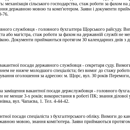
ть: механізація сільського господарства, стаж роботи за фахом на
діння державною мовою та комп'ютером. Заяви і документи прийм
-76.
вного службовця - головного бухгалтера Щорського райсуду. Вим
та або магістра, стаж роботи за фахом на державній службі не ме
ікою. Документи приймаються протягом 30 календарних днів з дн
кантної посади державного службовця - секретаря суду. Вимоги:
рівнем не нижче молодшого спеціаліста; без вимог до стажу робо
ання оголошення за адресою: м. Щорс, вул. 30 років Перемоги, 37
а заміщення вакантної посади держслужбовця - головного бухгалт
оти не менше 3-х років; використання в роботі ПК; знання ділово
вка, вул. Чапаєва, 1. Тел. 4-44-42.
тної посади спеціаліста з бухгалтерського обліку. Вимоги до кан
ржавною мовою, знання комп'ютера. Заяви приймаються протягом м