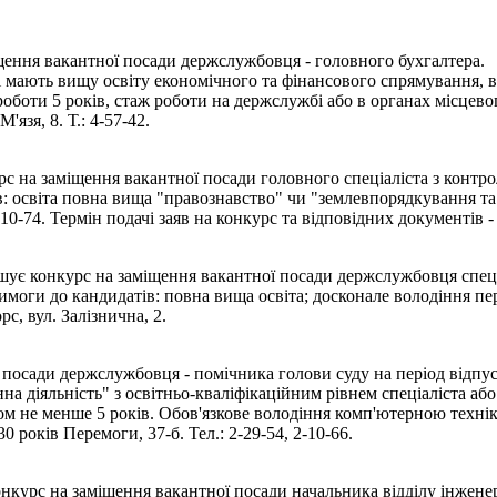
щення вакантної посади держслужбовця - головного бухгалтера.
кі мають вищу освіту економічного та фінансового спрямування, 
оботи 5 років, стаж роботи на держслужбі або в органах місцев
'язя, 8. Т.: 4-57-42.
 на заміщення вакантної посади головного спеціаліста з контро
в: освіта повна вища "правознавство" чи "землевпорядкування та 
-10-74. Термін подачі заяв на конкурс та відповідних документів 
 конкурс на заміщення вакантної посади держслужбовця спеціаліс
 Вимоги до кандидатів: повна вища освіта; досконале володіння
с, вул. Залізнична, 2.
посади держслужбовця - помічника голови суду на період відпуст
а діяльність" з освітньо-кваліфікаційним рівнем спеціаліста або
ахом не менше 5 років. Обов'язкове володіння комп'ютерною техн
 років Перемоги, 37-б. Тел.: 2-29-54, 2-10-66.
курс на заміщення вакантної посади начальника відділу інжене