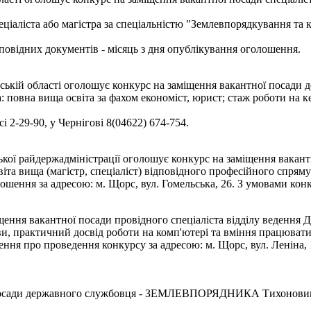
ціаліста або магістра за спеціальністю "Землевпорядкування та к
відповідних документів - місяць з дня опублікування оголошення.
ській області оголошує конкурс на заміщення вакантної посади
повна вища освіта за фахом економіст, юрист; стаж роботи на ке
сі 2-29-90, у Чернігові 8(04622) 674-754.
кої райдержадміністрації оголошує конкурс на заміщення вакантно
та вища (магістр, спеціаліст) відповідного професійного спряму
шення за адресою: м. Щорс, вул. Гомельська, 26. З умовами конк
ення вакантної посади провідного спеціаліста відділу ведення 
ови, практичний досвід роботи на комп'ютері та вміння працюва
ня про проведення конкурсу за адресою: м. Щорс, вул. Леніна, 19
ади державного службовця - ЗЕМЛЕВПОРЯДНИКА Тихоновицьк