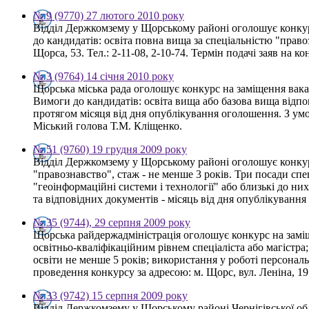
№ 9 (9770) 27 лютого 2010 року
Відділ Держкомзему у Щорському районі оголошує конкур
до кандидатів: освіта повна вища за спеціальністю "право
Щорса, 53. Тел.: 2-11-08, 2-10-74. Термін подачі заяв на 
№ 3 (9764) 14 січня 2010 року
Щорська міська рада оголошує конкурс на заміщення вакан
Вимоги до кандидатів: освіта вища або базова вища відп
протягом місяця від дня опублікування оголошення. З ум
Міський голова Т.М. Кліщенко.
№ 51 (9760) 19 грудня 2009 року
Відділ Держкомзему у Щорському районі оголошує конкурс
"правознавство", стаж - не менше 3 років. Три посади спец
"геоінформаційні системи і технології" або близькі до них,
та відповідних документів - місяць від дня опублікуванн
№ 35 (9744), 29 серпня 2009 року
Щорська райдержадміністрація оголошує конкурс на заміще
освітньо-кваліфікаційним рівнем спеціаліста або магістра
освіти не менше 5 років; використання у роботі персона
проведення конкурсу за адресою: м. Щорс, вул. Леніна, 19 
№ 33 (9742) 15 серпня 2009 року
Відділ Держкомзему у Щорському районі Чернігівської обла