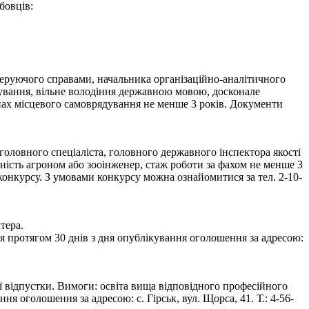
бовців:
 керуючого справами, начальника організаційно-аналітичного
мування, вільне володіння державною мовою, досконале
нах місцевого самоврядування не менше 3 років. Документи
оловного спеціаліста, головного державного інспектора якості
ьність агроном або зооінженер, стаж роботи за фахом не менше 3
онкурсу. З умовами конкурсу можна ознайомитися за тел. 2-10-
тера.
 протягом 30 днів з дня опублікування оголошення за адресою:
ї відпустки. Вимоги: освіта вища відповідного професійного
оголошення за адресою: с. Гірськ, вул. Щорса, 41. Т.: 4-56-