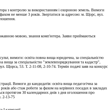
тора з контролю за використанням і охороною земель. Вимоги
фахом не менше 3 років. Звертатися за адресою: м. Щорс, вул.
голошення.
державною мовою, знання комп'ютера. Заяви приймаються
ульт, вимоги: освіта повна вища юридична, за спеціальністю
овна вища за спеціальністю "землевпорядкування та кадастр",
л. Щорса, 53. Т. 2-11-08, 2-10-74. Термін подачі заяв на конкурс
рації. Вимоги до кандидатів: освіта вища педагогічна за
 років або стаж роботи за фахом на керівних посадах в закладах
ься протягом 30 календарних днів з дня оголошення про
. 2-13-75
 І категорії.