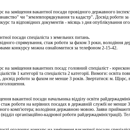
с на заміщення вакантної посади провідного державного інспек
знавство" чи "землевпорядкування та кадастр". Досвід роботи за 
конкурс та відповідних документів - місяць з дня опублікування о
тної посади спеціаліста з земельних питань.
овідного спрямування, стаж роботи за фахом 3 роки, володіння 
овами конкурсу можна ознайомитися за телефоном 2-15-42.
 на заміщення вакантних посад: головний спеціаліст - юрисконс
іалістів 1 категорії та спеціаліста 2 категорії. Вимоги: освіта п
 досвід роботи за фахом не менше 3 років. Звертатися: м. Щорс, ву
я оголошення.
ння вакантної посади начальника відділу освіти райдержадмініст
; стаж роботи на керівних посадах в державній службі не менше 3
льного комп'ютера; володіння державною мовою. Заяви приймают
(відділ організаційно-кадрової роботи райдержадміністрації). Тел
сті оголошує конкурс на заміщення вакантної посади спеціаліста