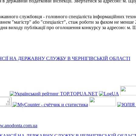
в державній податковій інспекції. Звертатися за адресою: м. Щорс
ржавного службовця - головного спеціаліста інформаційних тех
внем "магістр" або "спеціаліст", стаж роботи за фахом не менше
 виходу публікації про оголошення конкурсу за адресою: м. Щорс
ІЇ НА ДЕРЖАВНУ СЛУЖБУ В ЧЕРНІГІВСЬКІЙ ОБЛАСТІ
ww.anodonta.com.ua
АНСІЇ НА ДЕРЖАВНУ СЛУЖБУ В ЧЕРНІГІВСЬКІЙ ОБЛАСТ