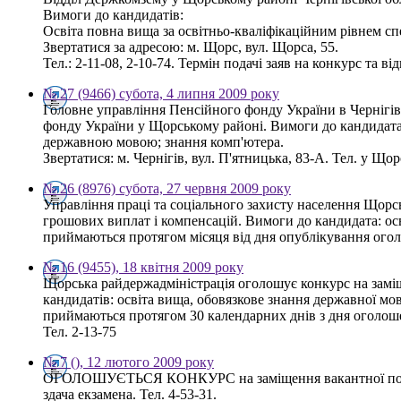
Вимоги до кандидатів:
Освіта повна вища за освітньо-кваліфікаційним рівнем спе
Звертатися за адресою: м. Щорс, вул. Щорса, 55.
Тел.: 2-11-08, 2-10-74. Термін подачі заяв на конкурс та 
№ 27 (9466) субота, 4 липня 2009 року
Головне управління Пенсійного фонду України в Чернігів
фонду України у Щорському районі. Вимоги до кандидата: 
державною мовою; знання комп'ютера.
Звертатися: м. Чернігів, вул. П'ятницька, 83-А. Тел. у Щор
№ 26 (8976) субота, 27 червня 2009 року
Управління праці та соціального захисту населення Щорсь
грошових виплат і компенсацій. Вимоги до кандидата: осві
приймаються протягом місяця від дня опублікування оголо
№ 16 (9455), 18 квітня 2009 року
Щорська райдержадміністрація оголошує конкурс на заміщ
кандидатів: освіта вища, обовязкове знання державної м
приймаються протягом 30 календарних днів з дня оголошен
Тел. 2-13-75
№ 7 (), 12 лютого 2009 року
ОГОЛОШУЄТЬСЯ КОНКУРС на заміщення вакантної пос
здача екзамена. Тел. 4-53-31.