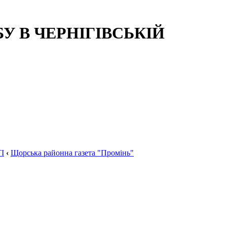
 В ЧЕРНІГІВСЬКІЙ
І
‹
Щорська районна газета "Промінь"