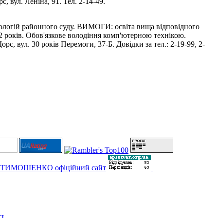
, вул. Леніна, 91. Тел. 2-14-49.
нологій районного суду. ВИМОГИ: освіта вища відповідного
 2 років. Обов'язкове володіння комп'ютерною технікою.
, вул. 30 років Перемоги, 37-Б. Довідки за тел.: 2-19-99, 2-
І