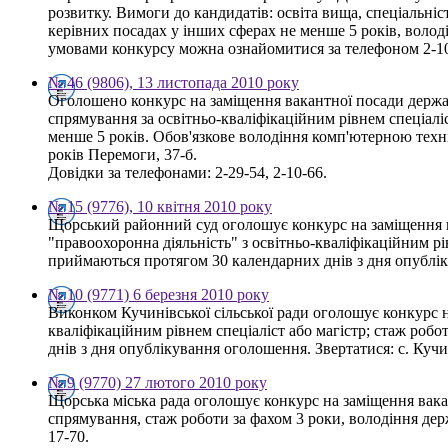
розвитку. Вимоги до кандидатів: освіта вища, спеціальніс
керівних посадах у інших сферах не менше 5 років, воло
умовами конкурсу можна ознайомитися за телефоном 2-10
№ 46 (9806), 13 листопада 2010 року
Оголошено конкурс на заміщення вакантної посади держа
спрямування за освітньо-кваліфікаційним рівнем спеціаліс
менше 5 років. Обов'язкове володіння комп'ютерною техн
років Перемоги, 37-б.
Довідки за телефонами: 2-29-54, 2-10-66.
№ 15 (9776), 10 квітня 2010 року
Щорський районний суд оголошує конкурс на заміщення ва
"правоохоронна діяльність" з освітньо-кваліфікаційним 
приймаються протягом 30 календарних днів з дня опублікув
№ 10 (9771) 6 березня 2010 року
Виконком Кучинівської сільської ради оголошує конкурс н
кваліфікаційним рівнем спеціаліст або магістр; стаж роб
днів з дня опублікування оголошення. Звертатися: с. Кучині
№ 9 (9770) 27 лютого 2010 року
Щорська міська рада оголошує конкурс на заміщення вакан
спрямування, стаж роботи за фахом 3 роки, володіння де
17-70.