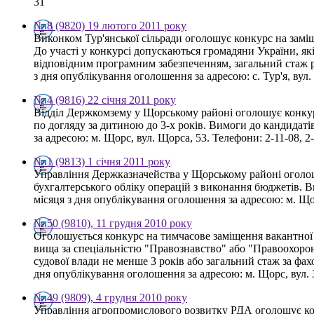
31
№ 8 (9820) 19 лютого 2011 року
Виконком Тур'янської сільради оголошує конкурс на замі
До участі у конкурсі допускаються громадяни України, я
відповідним програмним забезпеченням, загальний стаж р
з дня опублікування оголошення за адресою: с. Тур'я, вул. М
№ 4 (9816) 22 січня 2011 року
Відділ Держкомзему у Щорському районі оголошує конкурс
по догляду за дитиною до 3-х років. Вимоги до кандидаті
за адресою: м. Щорс, вул. Щорса, 53. Телефони: 2-11-08, 2
№ 1 (9813) 1 січня 2011 року
Управління Держказначейства у Щорському районі оголошує
бухгалтерського обліку операцій з виконання бюджетів.
місяця з дня опублікування оголошення за адресою: м. Щор
№ 50 (9810), 11 грудня 2010 року
Оголошується конкурс на тимчасове заміщення вакантної 
вища за спеціальністю "Правознавство" або "Правоохоронн
судової влади не менше 3 років або загальний стаж за ф
дня опублікування оголошення за адресою: м. Щорс, вул. 30
№ 49 (9809), 4 грудня 2010 року
Управління агропромислового розвитку РДА оголошує кон