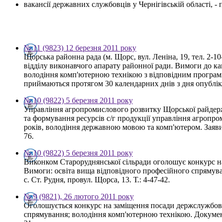
вакансії державних службовців у Чернігівській області, 
№ 11 (9823) 12 березня 2011 року
Щорська районна рада (м. Щорс, вул. Леніна, 19, тел. 2-
відділу виконавчого апарату районної ради. Вимоги до к
володіння комп'ютерною технікою з відповідним програмн
приймаються протягом 30 календарних днів з дня опублі
№ 10 (9822) 5 березня 2011 року
Управління агропромислового розвитку Щорської райдержа
та формування ресурсів с/г продукції управління агропро
років, володіння державною мовою та комп'ютером. Заяви
76.
№ 10 (9822) 5 березня 2011 року
Виконком Староруднянської сільради оголошує конкурс н
Вимоги: освіта вища відповідного професійного спрямув
с. Ст. Рудня, провул. Щорса, 13. Т.: 4-47-42.
№ 9 (9821), 26 лютого 2011 року
Оголошується конкурс на заміщення посади держслужбовця 
спрямування; володіння комп'ютерною технікою. Документи