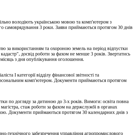
вільно володіють українською мовою та комп'ютером з
ого самоврядування 3 роки. Заяви приймаються протягом 30 днів
лю за використанням та охороною земель на період відпустки
кадастр", досвід роботи за фахом не менше 3 років. Звертатись
- місяць з дня опублікування оголошення.
та І категорії відділу фінансової звітності та
 персональним комп'ютером. Документи приймаються протягом
ки по догляду за дитиною до 3-х років. Вимоги: освіта повна
 магістра, стаж роботи за фахом на держслужбі в органах
ікою. Документи приймаються протягом 30 календарних днів з
рно-технічного забезпечення управління агропромислового