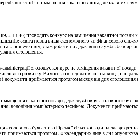
- перелік конкурсів на заміщення вакантних посад державних служ
10-89, 2-13-46) проводить конкурс на заміщення вакантної посади
андидатів: освіта повна вища економічного чи фінансового спря
им забезпеченням, стаж роботи на державній службі або в орга
кування оголошення.
дміністрації оголошує конкурс на заміщення вакантної посади г
мислового розвитку. Вимоги до кандидатів: освіта вища, спеціал
 і документи приймаються протягом місяця від дня оголошення к
а заміщення вакантної посади держслужбовця - головного бухгал
ання; володіння комп'ютерною технікою. Документи приймаються
- головного бухгалтера Гірської сільської ради на час декретно
 приймаються протягом 30 календарних днів з дня опублікування 