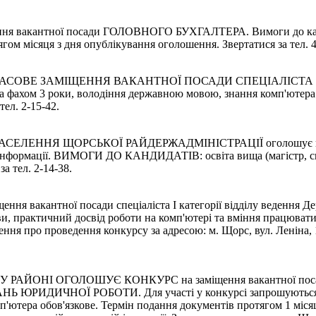
 вакантної посади ГОЛОВНОГО БУХГАЛТЕРА. Вимоги до кандида
гом місяця з дня опублікування оголошення. Звертатися за тел. 4
АСОВЕ ЗАМІЩЕННЯ ВАКАНТНОЇ ПОСАДИ СПЕЦІАЛІСТА З ЮР
за фахом 3 роки, володіння державною мовою, знання комп'ютера
ел. 2-15-42.
ЕННЯ ЩОРСЬКОЇ РАЙДЕРЖАДМІНІСТРАЦІЇ оголошує конкурс 
и інформації. ВИМОГИ ДО КАНДИДАТІВ: освіта вища (магістр, спе
а тел. 2-14-38.
ння вакантної посади спеціаліста І категорії відділу ведення Д
ови, практичний досвід роботи на комп'ютері та вміння працюва
ня про проведення конкурсу за адресою: м. Щорс, вул. Леніна, 19
ОНІ ОГОЛОШУЄ КОНКУРС на заміщення вакантної посади 
ЧНОЇ РОБОТИ. Для участі у конкурсі запрошуються особи,
мп'ютера обов'язкове. Термін подання документів протягом 1 міс