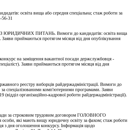
тів: освіта вища або середня спеціальна; стаж роботи за
-56-31
ИДИЧНИХ ПИТАНЬ. Вимоги до кандидатів: освіта вища
. Заяви приймаються протягом місяця від дня опублікування
на заміщення вакантної посади держслужбовця -
ціаліст). Заяви приймаються протягом місяця від дня
ержавного реєстру виборців райдержадміністрації. Вимоги до
ти за спеціалізованими комп'ютерними програмами. Заяви
 (відділ організаційно-кадрової роботи райдержадміністрації).
за строковим трудовим договором ГОЛОВНОГО
 які мають вищу юридичну освіту за фахом; стаж роботи
яця з дня оголошення конкурсу. Інформація щодо