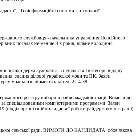
адастр", "Геоінформаційні системи і технології".
 державного службовця - начальника управління Пенсійного
рівних посадах не менше 3-х років; вільне володіння
ї посади держслужбовця - спеціаліста І категорії відділу
вання, знання ділової української мови та ПК. Заяви
урсу можна ознайомитись за тел. 2-14-38.
Державного реєстру виборців райдержадміністрації. Вимоги до
ти за спеціалізованими комп'ютерними програмами. Заяви
 (відділ організаційно-кадрової роботи райдержадміністрації).
ої сільської ради. ВИМОГИ ДО КАНДИДАТА: обов'язкова