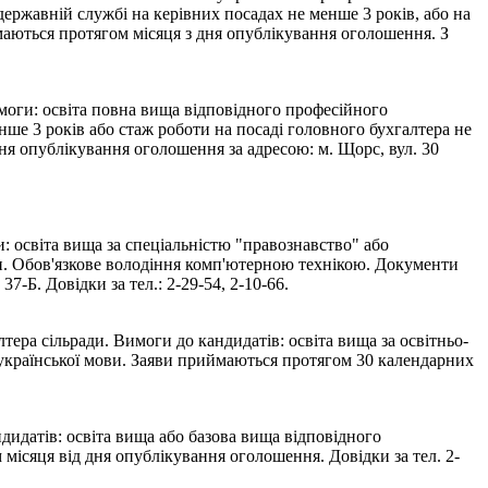
 державній службі на керівних посадах не менше 3 років, або на
аються протягом місяця з дня опублікування оголошення. З
оги: освіта повна вища відповідного професійного
нше 3 років або стаж роботи на посаді головного бухгалтера не
я опублікування оголошення за адресою: м. Щорс, вул. 30
 освіта вища за спеціальністю "правознавство" або
ти. Обов'язкове володіння комп'ютерною технікою. Документи
-Б. Довідки за тел.: 2-29-54, 2-10-66.
ера сільради. Вимоги до кандидатів: освіта вища за освітньо-
ї української мови. Заяви приймаються протягом 30 календарних
дидатів: освіта вища або базова вища відповідного
ісяця від дня опублікування оголошення. Довідки за тел. 2-