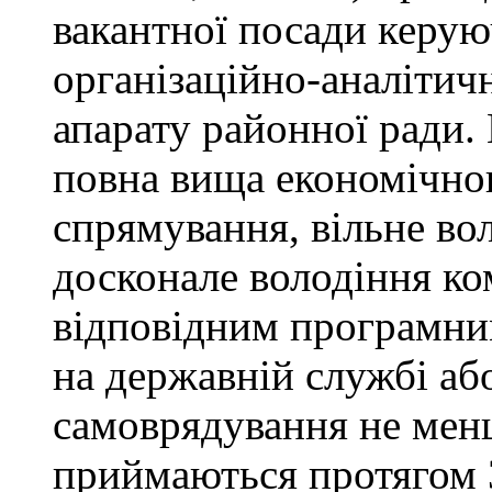
вакантної посади керую
організаційно-аналітич
апарату районної ради. 
повна вища економічно
спрямування, вільне в
досконале володіння к
відповідним програмни
на державній службі аб
самоврядування не мен
приймаються протягом 3