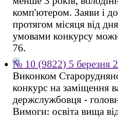
менше 3 років, володі
комп'ютером. Заяви і 
протягом місяця від дн
умовами конкурсу можна
76.
№ 10 (9822) 5 березня 
Виконком Староруднянс
конкурс на заміщення в
держслужбовця - головн
Вимоги: освіта вища ві