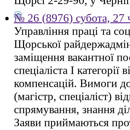
Щорсі 2-29-90, у Черніг
№ 26 (8976) субота, 27
Управління праці та со
Щорської райдержадмін
заміщення вакантної п
спеціаліста І категорії 
компенсацій. Вимоги до
(магістр, спеціаліст) в
спрямування, знання ді
Заяви приймаються прот