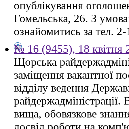
опублікування оголошен
Гомельська, 26. З умов
ознайомитись за тел. 2-
№ 16 (9455), 18 квітня 
Щорська райдержадміні
заміщення вакантної по
відділу ведення Держав
райдержадміністрації. 
вища, обовязкове знанн
досвід роботи на комп'