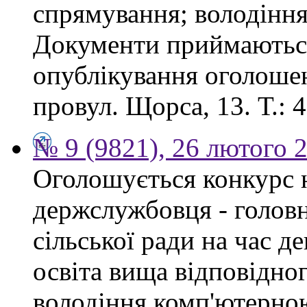
спрямування; володінн
Документи приймаються
опублікування оголошен
провул. Щорса, 13. Т.: 4
№ 9 (9821), 26 лютого 
Оголошується конкурс 
держслужбовця - головн
сільської ради на час д
освіта вища відповідно
володіння комп'ютерно