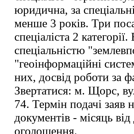
юридична, за спеціальні
менше 3 років. Три поса
спеціаліста 2 категорії
спеціальністю "землевп
"геоінформаційні систем
них, досвід роботи за ф
Звертатися: м. Щорс, вул
74. Термін подачі заяв 
документів - місяць від
оголошення.