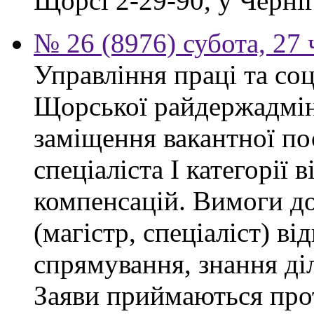
Щорсі 2-29-90, у Черніг
№ 26 (8976) субота, 27
Управління праці та со
Щорської райдержадмін
заміщення вакантної п
спеціаліста І категорії 
компенсацій. Вимоги до
(магістр, спеціаліст) в
спрямування, знання ді
Заяви приймаються прот