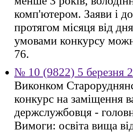
менше 3 років, володі
комп'ютером. Заяви і 
протягом місяця від дн
умовами конкурсу можна
76.
№ 10 (9822) 5 березня 
Виконком Староруднянс
конкурс на заміщення в
держслужбовця - головн
Вимоги: освіта вища ві