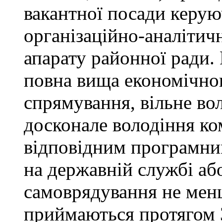
вакантної посади керую
організаційно-аналітич
апарату районної ради. 
повна вища економічно
спрямування, вільне в
досконале володіння к
відповідним програмни
на державній службі аб
самоврядування не мен
приймаються протягом 3