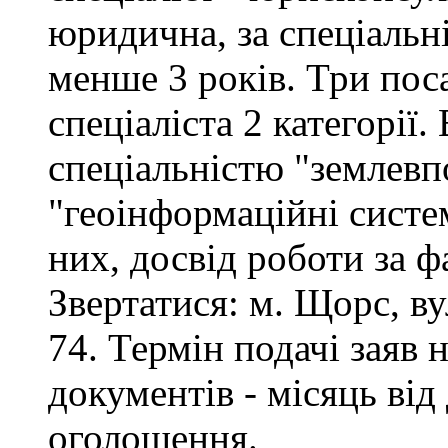
юридична, за спеціальні
менше 3 років. Три поса
спеціаліста 2 категорії
спеціальністю "землевп
"геоінформаційні систем
них, досвід роботи за ф
Звертатися: м. Щорс, вул
74. Термін подачі заяв 
документів - місяць від
оголошення.