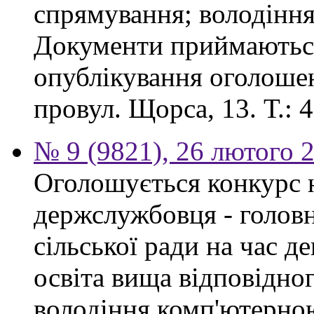
спрямування; володінн
Документи приймаються
опублікування оголошен
провул. Щорса, 13. Т.: 4
№ 9 (9821), 26 лютого 
Оголошується конкурс 
держслужбовця - головн
сільської ради на час д
освіта вища відповідно
володіння комп'ютерно