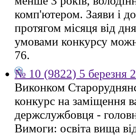
менше 3 років, володі
комп'ютером. Заяви і 
протягом місяця від дн
умовами конкурсу можна
76.
№ 10 (9822) 5 березня 
Виконком Староруднянс
конкурс на заміщення в
держслужбовця - головн
Вимоги: освіта вища ві