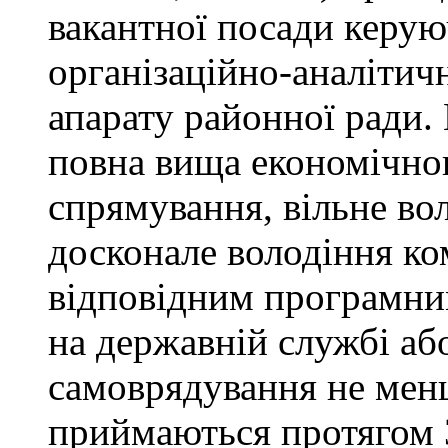
вакантної посади керую
організаційно-аналітич
апарату районної ради. 
повна вища економічно
спрямування, вільне в
досконале володіння к
відповідним програмни
на державній службі аб
самоврядування не мен
приймаються протягом 3