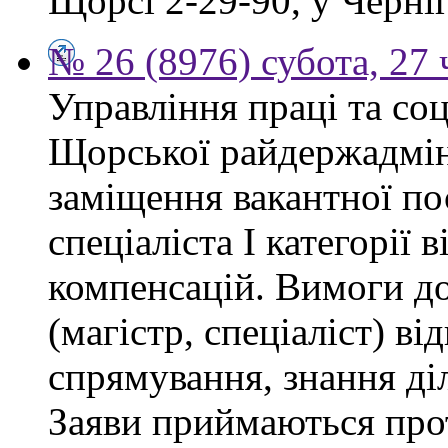
Щорсі 2-29-90, у Черніг
№ 26 (8976) субота, 27
Управління праці та со
Щорської райдержадмін
заміщення вакантної п
спеціаліста І категорії 
компенсацій. Вимоги до
(магістр, спеціаліст) в
спрямування, знання ді
Заяви приймаються прот