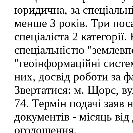
юридична, за спеціальні
менше 3 років. Три поса
спеціаліста 2 категорії
спеціальністю "землевп
"геоінформаційні систем
них, досвід роботи за ф
Звертатися: м. Щорс, вул
74. Термін подачі заяв 
документів - місяць від
оголошення.