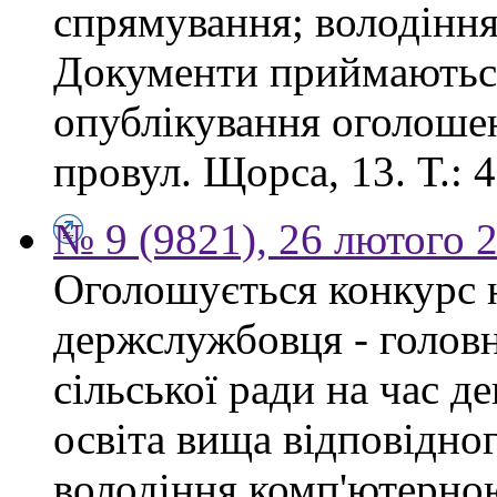
спрямування; володінн
Документи приймаються
опублікування оголошен
провул. Щорса, 13. Т.: 4
№ 9 (9821), 26 лютого 
Оголошується конкурс 
держслужбовця - головн
сільської ради на час д
освіта вища відповідно
володіння комп'ютерно