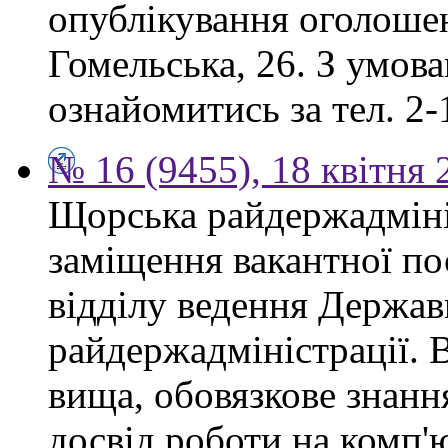
опублікування оголошен
Гомельська, 26. З умов
ознайомитись за тел. 2-
№ 16 (9455), 18 квітня 
Щорська райдержадміні
заміщення вакантної по
відділу ведення Держав
райдержадміністрації. 
вища, обовязкове знанн
досвід роботи на комп'