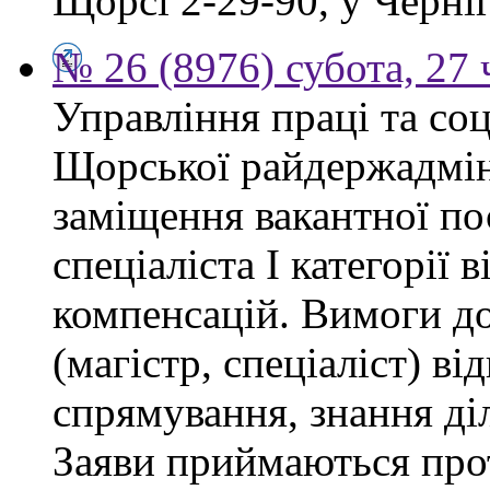
Щорсі 2-29-90, у Черніг
№ 26 (8976) субота, 27
Управління праці та со
Щорської райдержадмін
заміщення вакантної п
спеціаліста І категорії 
компенсацій. Вимоги до
(магістр, спеціаліст) в
спрямування, знання ді
Заяви приймаються прот