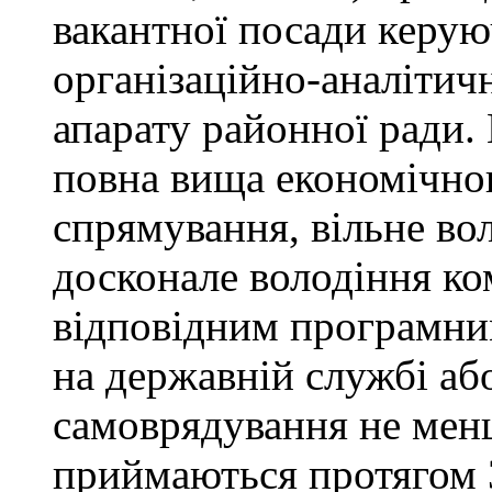
вакантної посади керую
організаційно-аналітич
апарату районної ради. 
повна вища економічно
спрямування, вільне в
досконале володіння к
відповідним програмни
на державній службі аб
самоврядування не мен
приймаються протягом 3