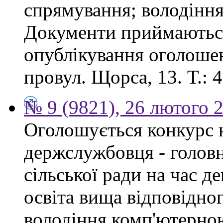
спрямування; володінн
Документи приймаються
опублікування оголошен
провул. Щорса, 13. Т.: 4
№ 9 (9821), 26 лютого 
Оголошується конкурс 
держслужбовця - головн
сільської ради на час д
освіта вища відповідно
володіння комп'ютерно