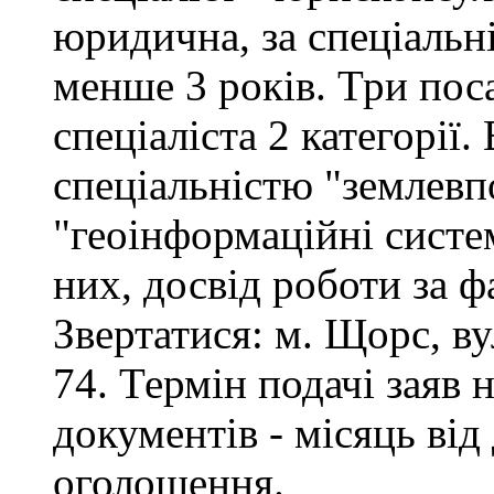
юридична, за спеціальні
менше 3 років. Три поса
спеціаліста 2 категорії
спеціальністю "землевп
"геоінформаційні систем
них, досвід роботи за ф
Звертатися: м. Щорс, вул
74. Термін подачі заяв 
документів - місяць від
оголошення.