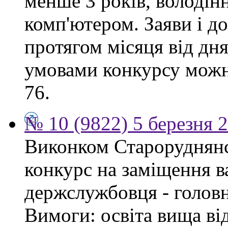
менше 3 років, володі
комп'ютером. Заяви і 
протягом місяця від дн
умовами конкурсу можна
76.
№ 10 (9822) 5 березня 
Виконком Староруднянс
конкурс на заміщення в
держслужбовця - головн
Вимоги: освіта вища ві