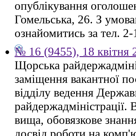
опублікування оголошен
Гомельська, 26. З умов
ознайомитись за тел. 2-
№ 16 (9455), 18 квітня 
Щорська райдержадміні
заміщення вакантної по
відділу ведення Держав
райдержадміністрації. 
вища, обовязкове знанн
досвід роботи на комп'