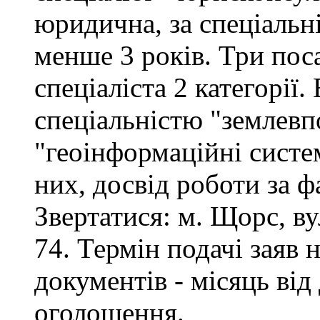
юридична, за спеціальні
менше 3 років. Три поса
спеціаліста 2 категорії
спеціальністю "землевп
"геоінформаційні систем
них, досвід роботи за ф
Звертатися: м. Щорс, вул
74. Термін подачі заяв 
документів - місяць від
оголошення.