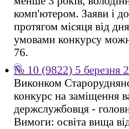
менше 3 років, володі
комп'ютером. Заяви і 
протягом місяця від дн
умовами конкурсу можна
76.
№ 10 (9822) 5 березня 
Виконком Староруднянс
конкурс на заміщення в
держслужбовця - головн
Вимоги: освіта вища ві