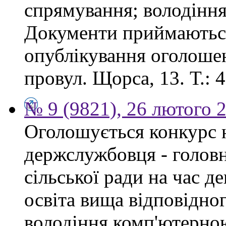
спрямування; володінн
Документи приймаються
опублікування оголошен
провул. Щорса, 13. Т.: 4
№ 9 (9821), 26 лютого 
Оголошується конкурс 
держслужбовця - головн
сільської ради на час д
освіта вища відповідно
володіння комп'ютерно