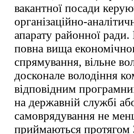
вакантної посади керую
організаційно-аналітич
апарату районної ради. 
повна вища економічно
спрямування, вільне в
досконале володіння к
відповідним програмни
на державній службі аб
самоврядування не мен
приймаються протягом 3