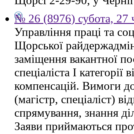
Щорсі 2-29-90, у Черніг
№ 26 (8976) субота, 27
Управління праці та со
Щорської райдержадмін
заміщення вакантної п
спеціаліста І категорії 
компенсацій. Вимоги до
(магістр, спеціаліст) в
спрямування, знання ді
Заяви приймаються прот