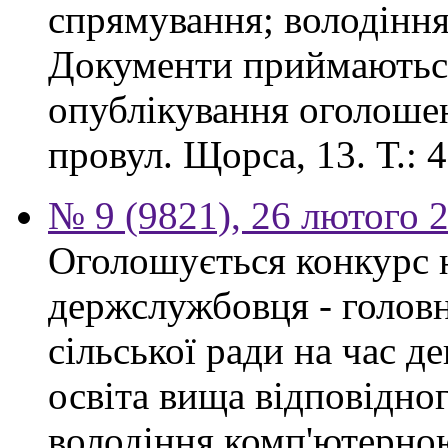
спрямування; володінн
Документи приймаються
опублікування оголошен
провул. Щорса, 13. Т.: 4
№ 9 (9821), 26 лютого 
Оголошується конкурс 
держслужбовця - головн
сільської ради на час д
освіта вища відповідно
володіння комп'ютерно