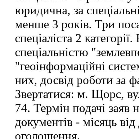
юридична, за спеціальні
менше 3 років. Три поса
спеціаліста 2 категорії
спеціальністю "землевп
"геоінформаційні систем
них, досвід роботи за ф
Звертатися: м. Щорс, вул
74. Термін подачі заяв 
документів - місяць від
оголошення.