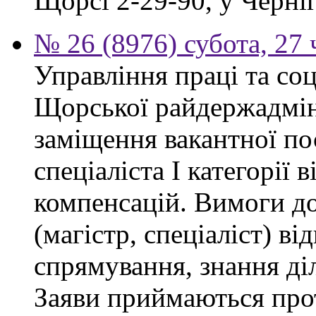
Щорсі 2-29-90, у Черніг
№ 26 (8976) субота, 27
Управління праці та со
Щорської райдержадмін
заміщення вакантної п
спеціаліста І категорії 
компенсацій. Вимоги до
(магістр, спеціаліст) в
спрямування, знання ді
Заяви приймаються прот