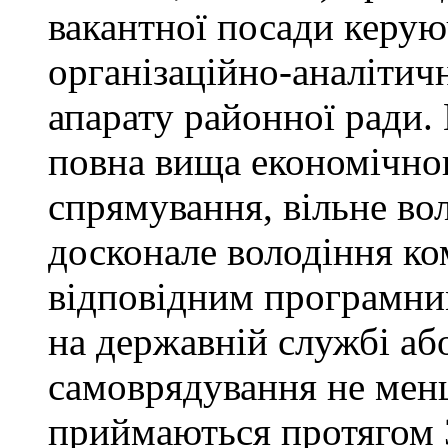
вакантної посади керую
організаційно-аналітич
апарату районної ради. 
повна вища економічно
спрямування, вільне в
досконале володіння к
відповідним програмни
на державній службі аб
самоврядування не мен
приймаються протягом 3