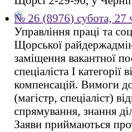
Щорсі 2-29-90, у Черніг
№ 26 (8976) субота, 27
Управління праці та со
Щорської райдержадмін
заміщення вакантної п
спеціаліста І категорії 
компенсацій. Вимоги до
(магістр, спеціаліст) в
спрямування, знання ді
Заяви приймаються прот