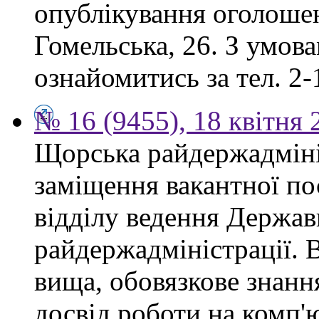
опублікування оголошен
Гомельська, 26. З умов
ознайомитись за тел. 2-
№ 16 (9455), 18 квітня 
Щорська райдержадміні
заміщення вакантної по
відділу ведення Держав
райдержадміністрації. 
вища, обовязкове знанн
досвід роботи на комп'