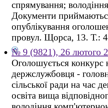
спрямування; володінн
Документи приймаються
опублікування оголошен
провул. Щорса, 13. Т.: 4
№ 9 (9821), 26 лютого 
Оголошується конкурс 
держслужбовця - головн
сільської ради на час д
освіта вища відповідно
володіння комп'ютерно