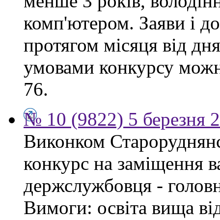
менше 3 років, володі
комп'ютером. Заяви і 
протягом місяця від дн
умовами конкурсу можна
76.
№ 10 (9822) 5 березня 
Виконком Староруднянс
конкурс на заміщення в
держслужбовця - головн
Вимоги: освіта вища ві