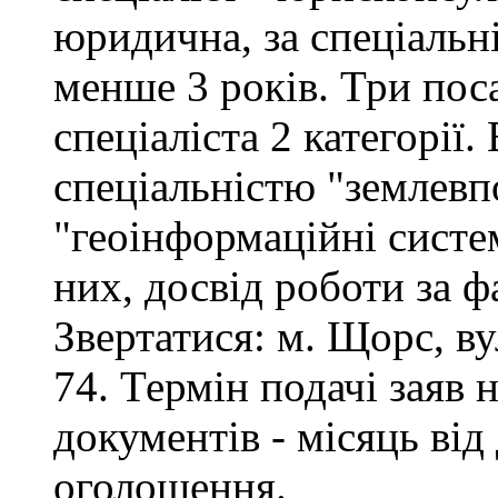
юридична, за спеціальні
менше 3 років. Три поса
спеціаліста 2 категорії
спеціальністю "землевп
"геоінформаційні систем
них, досвід роботи за ф
Звертатися: м. Щорс, вул
74. Термін подачі заяв 
документів - місяць від
оголошення.