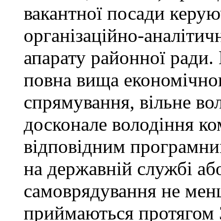
вакантної посади керую
організаційно-аналітич
апарату районної ради. 
повна вища економічно
спрямування, вільне в
досконале володіння к
відповідним програмни
на державній службі аб
самоврядування не мен
приймаються протягом 3