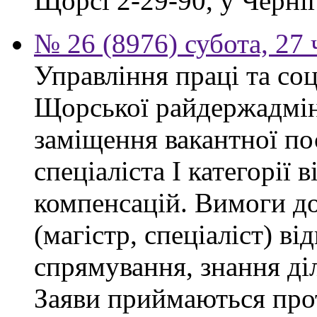
Щорсі 2-29-90, у Черніг
№ 26 (8976) субота, 27
Управління праці та со
Щорської райдержадмін
заміщення вакантної п
спеціаліста І категорії 
компенсацій. Вимоги до
(магістр, спеціаліст) в
спрямування, знання ді
Заяви приймаються прот