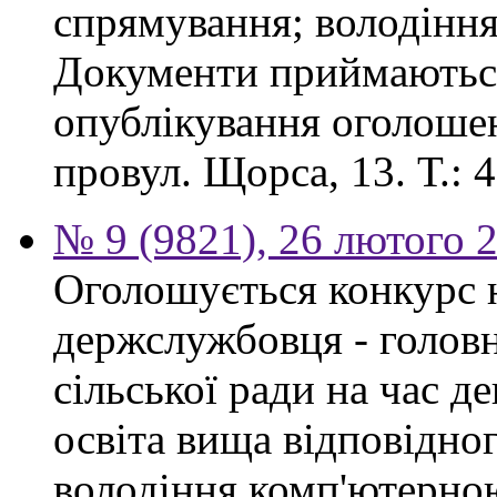
спрямування; володінн
Документи приймаються
опублікування оголошен
провул. Щорса, 13. Т.: 4
№ 9 (9821), 26 лютого 
Оголошується конкурс 
держслужбовця - головн
сільської ради на час д
освіта вища відповідно
володіння комп'ютерно