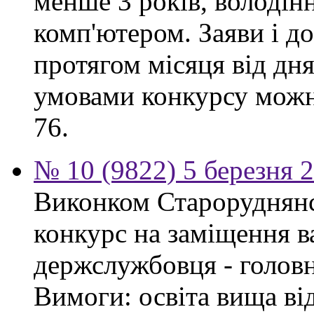
менше 3 років, володі
комп'ютером. Заяви і 
протягом місяця від дн
умовами конкурсу можна
76.
№ 10 (9822) 5 березня 
Виконком Староруднянс
конкурс на заміщення в
держслужбовця - головн
Вимоги: освіта вища ві