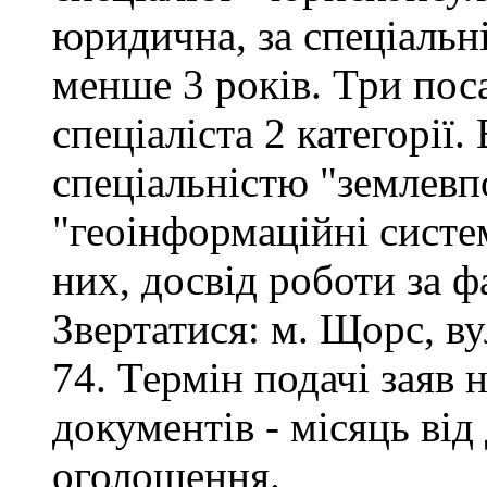
юридична, за спеціальні
менше 3 років. Три поса
спеціаліста 2 категорії
спеціальністю "землевп
"геоінформаційні систем
них, досвід роботи за ф
Звертатися: м. Щорс, вул
74. Термін подачі заяв 
документів - місяць від
оголошення.