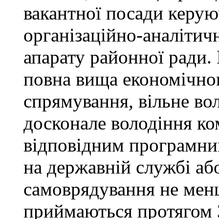
вакантної посади керую
організаційно-аналітич
апарату районної ради. 
повна вища економічно
спрямування, вільне в
досконале володіння к
відповідним програмни
на державній службі аб
самоврядування не мен
приймаються протягом 3