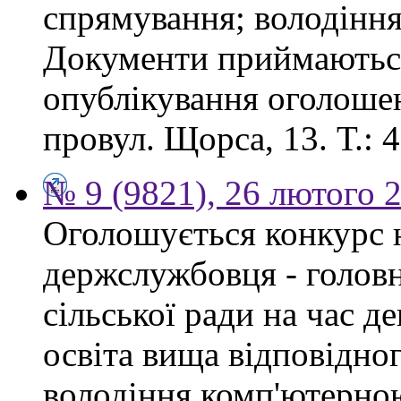
спрямування; володінн
Документи приймаються
опублікування оголошен
провул. Щорса, 13. Т.: 4
№ 9 (9821), 26 лютого 
Оголошується конкурс 
держслужбовця - головн
сільської ради на час д
освіта вища відповідно
володіння комп'ютерно