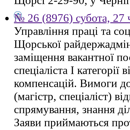
Щорсі 2-29-90, у Черніг
№ 26 (8976) субота, 27
Управління праці та со
Щорської райдержадмін
заміщення вакантної п
спеціаліста І категорії 
компенсацій. Вимоги до
(магістр, спеціаліст) в
спрямування, знання ді
Заяви приймаються прот