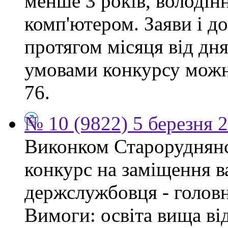
менше 3 років, володі
комп'ютером. Заяви і 
протягом місяця від дн
умовами конкурсу можна
76.
№ 10 (9822) 5 березня 
Виконком Староруднянс
конкурс на заміщення в
держслужбовця - головн
Вимоги: освіта вища ві