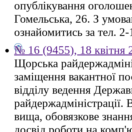
опублікування оголошен
Гомельська, 26. З умов
ознайомитись за тел. 2-
№ 16 (9455), 18 квітня 
Щорська райдержадміні
заміщення вакантної по
відділу ведення Держав
райдержадміністрації. 
вища, обовязкове знанн
досвід роботи на комп'