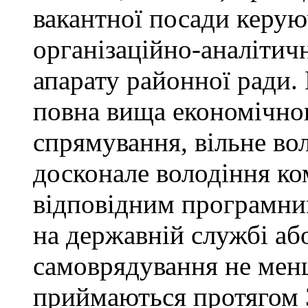
вакантної посади керую
організаційно-аналітич
апарату районної ради. 
повна вища економічно
спрямування, вільне в
досконале володіння к
відповідним програмни
на державній службі аб
самоврядування не мен
приймаються протягом 3