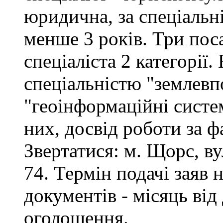
юридична, за спеціальні
менше 3 років. Три поса
спеціаліста 2 категорії
спеціальністю "землевп
"геоінформаційні систем
них, досвід роботи за ф
Звертатися: м. Щорс, вул
74. Термін подачі заяв 
документів - місяць від
оголошення.