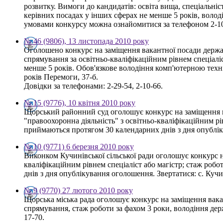
розвитку. Вимоги до кандидатів: освіта вища, спеціальніс
керівних посадах у інших сферах не менше 5 років, воло
умовами конкурсу можна ознайомитися за телефоном 2-10
№ 46 (9806), 13 листопада 2010 року
Оголошено конкурс на заміщення вакантної посади держа
спрямування за освітньо-кваліфікаційним рівнем спеціаліс
менше 5 років. Обов'язкове володіння комп'ютерною техн
років Перемоги, 37-б.
Довідки за телефонами: 2-29-54, 2-10-66.
№ 15 (9776), 10 квітня 2010 року
Щорський районний суд оголошує конкурс на заміщення ва
"правоохоронна діяльність" з освітньо-кваліфікаційним 
приймаються протягом 30 календарних днів з дня опублікув
№ 10 (9771) 6 березня 2010 року
Виконком Кучинівської сільської ради оголошує конкурс н
кваліфікаційним рівнем спеціаліст або магістр; стаж роб
днів з дня опублікування оголошення. Звертатися: с. Кучині
№ 9 (9770) 27 лютого 2010 року
Щорська міська рада оголошує конкурс на заміщення вакан
спрямування, стаж роботи за фахом 3 роки, володіння де
17-70.