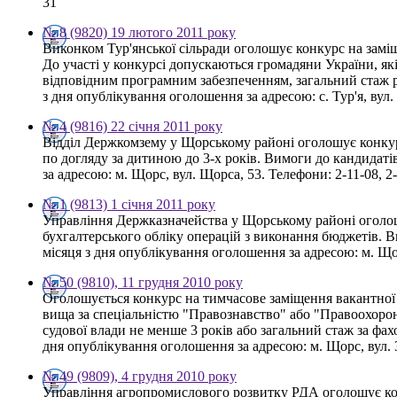
31
№ 8 (9820) 19 лютого 2011 року
Виконком Тур'янської сільради оголошує конкурс на замі
До участі у конкурсі допускаються громадяни України, я
відповідним програмним забезпеченням, загальний стаж р
з дня опублікування оголошення за адресою: с. Тур'я, вул. М
№ 4 (9816) 22 січня 2011 року
Відділ Держкомзему у Щорському районі оголошує конкурс
по догляду за дитиною до 3-х років. Вимоги до кандидаті
за адресою: м. Щорс, вул. Щорса, 53. Телефони: 2-11-08, 2
№ 1 (9813) 1 січня 2011 року
Управління Держказначейства у Щорському районі оголошує
бухгалтерського обліку операцій з виконання бюджетів.
місяця з дня опублікування оголошення за адресою: м. Щор
№ 50 (9810), 11 грудня 2010 року
Оголошується конкурс на тимчасове заміщення вакантної 
вища за спеціальністю "Правознавство" або "Правоохоронн
судової влади не менше 3 років або загальний стаж за ф
дня опублікування оголошення за адресою: м. Щорс, вул. 30
№ 49 (9809), 4 грудня 2010 року
Управління агропромислового розвитку РДА оголошує кон