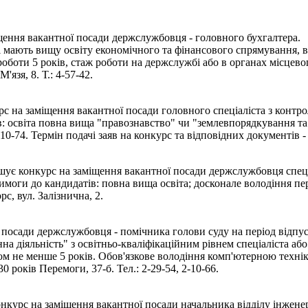
щення вакантної посади держслужбовця - головного бухгалтера.
кі мають вищу освіту економічного та фінансового спрямування, 
оботи 5 років, стаж роботи на держслужбі або в органах місцев
'язя, 8. Т.: 4-57-42.
 на заміщення вакантної посади головного спеціаліста з контро
в: освіта повна вища "правознавство" чи "землевпорядкування та 
-10-74. Термін подачі заяв на конкурс та відповідних документів 
 конкурс на заміщення вакантної посади держслужбовця спеціаліс
 Вимоги до кандидатів: повна вища освіта; досконале володіння
с, вул. Залізнична, 2.
посади держслужбовця - помічника голови суду на період відпуст
а діяльність" з освітньо-кваліфікаційним рівнем спеціаліста або
ахом не менше 5 років. Обов'язкове володіння комп'ютерною техн
 років Перемоги, 37-б. Тел.: 2-29-54, 2-10-66.
курс на заміщення вакантної посади начальника відділу інжене