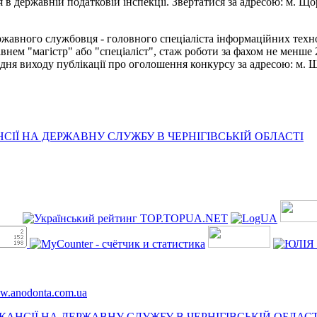
в державній податковій інспекції. Звертатися за адресою: м. Щорс
ржавного службовця - головного спеціаліста інформаційних тех
внем "магістр" або "спеціаліст", стаж роботи за фахом не менше
 виходу публікації про оголошення конкурсу за адресою: м. Щорс
ІЇ НА ДЕРЖАВНУ СЛУЖБУ В ЧЕРНІГІВСЬКІЙ ОБЛАСТІ
ww.anodonta.com.ua
АНСІЇ НА ДЕРЖАВНУ СЛУЖБУ В ЧЕРНІГІВСЬКІЙ ОБЛАСТ