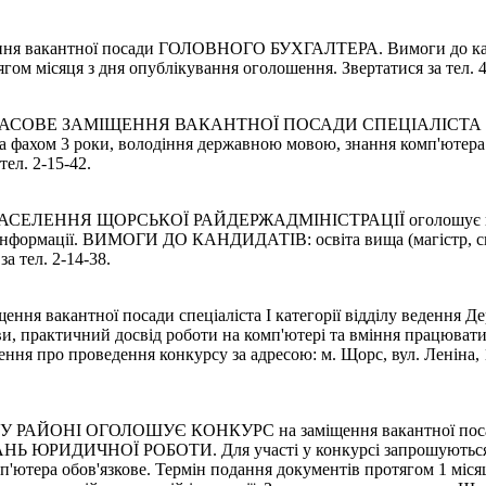
 вакантної посади ГОЛОВНОГО БУХГАЛТЕРА. Вимоги до кандида
гом місяця з дня опублікування оголошення. Звертатися за тел. 4
АСОВЕ ЗАМІЩЕННЯ ВАКАНТНОЇ ПОСАДИ СПЕЦІАЛІСТА З ЮР
за фахом 3 роки, володіння державною мовою, знання комп'ютера
ел. 2-15-42.
ЕННЯ ЩОРСЬКОЇ РАЙДЕРЖАДМІНІСТРАЦІЇ оголошує конкурс 
и інформації. ВИМОГИ ДО КАНДИДАТІВ: освіта вища (магістр, спе
а тел. 2-14-38.
ння вакантної посади спеціаліста І категорії відділу ведення Д
ови, практичний досвід роботи на комп'ютері та вміння працюва
ня про проведення конкурсу за адресою: м. Щорс, вул. Леніна, 19
ОНІ ОГОЛОШУЄ КОНКУРС на заміщення вакантної посади 
ЧНОЇ РОБОТИ. Для участі у конкурсі запрошуються особи,
мп'ютера обов'язкове. Термін подання документів протягом 1 міс