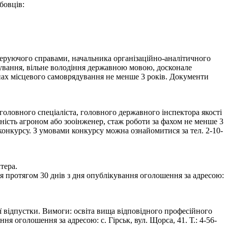
бовців:
 керуючого справами, начальника організаційно-аналітичного
мування, вільне володіння державною мовою, досконале
нах місцевого самоврядування не менше 3 років. Документи
оловного спеціаліста, головного державного інспектора якості
ьність агроном або зооінженер, стаж роботи за фахом не менше 3
онкурсу. З умовами конкурсу можна ознайомитися за тел. 2-10-
тера.
 протягом 30 днів з дня опублікування оголошення за адресою:
ї відпустки. Вимоги: освіта вища відповідного професійного
оголошення за адресою: с. Гірськ, вул. Щорса, 41. Т.: 4-56-