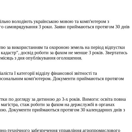
вільно володіють українською мовою та комп'ютером з
ого самоврядування 3 роки. Заяви приймаються протягом 30 днів
лю за використанням та охороною земель на період відпустки
кадастр", досвід роботи за фахом не менше 3 років. Звертатись
- місяць з дня опублікування оголошення.
та І категорії відділу фінансової звітності та
 персональним комп'ютером. Документи приймаються протягом
ки по догляду за дитиною до 3-х років. Вимоги: освіта повна
 магістра, стаж роботи за фахом на держслужбі в органах
ікою. Документи приймаються протягом 30 календарних днів з
рно-технічного забезпечення управління агропромислового