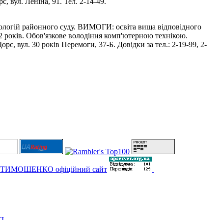
, вул. Леніна, 91. Тел. 2-14-49.
нологій районного суду. ВИМОГИ: освіта вища відповідного
 2 років. Обов'язкове володіння комп'ютерною технікою.
, вул. 30 років Перемоги, 37-Б. Довідки за тел.: 2-19-99, 2-
І