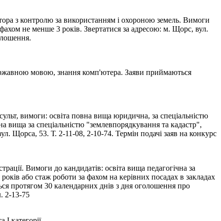
тора з контролю за використанням і охороною земель. Вимоги
фахом не менше 3 років. Звертатися за адресою: м. Щорс, вул.
голошення.
державною мовою, знання комп'ютера. Заяви приймаються
ульт, вимоги: освіта повна вища юридична, за спеціальністю
овна вища за спеціальністю "землевпорядкування та кадастр",
л. Щорса, 53. Т. 2-11-08, 2-10-74. Термін подачі заяв на конкурс
рації. Вимоги до кандидатів: освіта вища педагогічна за
 років або стаж роботи за фахом на керівних посадах в закладах
ься протягом 30 календарних днів з дня оголошення про
. 2-13-75
 І категорії.