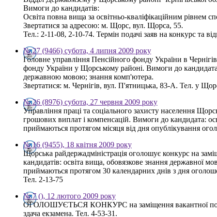
Вимоги до кандидатів:
Освіта повна вища за освітньо-кваліфікаційним рівнем спе
Звертатися за адресою: м. Щорс, вул. Щорса, 55.
Тел.: 2-11-08, 2-10-74. Термін подачі заяв на конкурс та 
№ 27 (9466) субота, 4 липня 2009 року
Головне управління Пенсійного фонду України в Чернігів
фонду України у Щорському районі. Вимоги до кандидата: 
державною мовою; знання комп'ютера.
Звертатися: м. Чернігів, вул. П'ятницька, 83-А. Тел. у Щор
№ 26 (8976) субота, 27 червня 2009 року
Управління праці та соціального захисту населення Щорсь
грошових виплат і компенсацій. Вимоги до кандидата: осві
приймаються протягом місяця від дня опублікування оголо
№ 16 (9455), 18 квітня 2009 року
Щорська райдержадміністрація оголошує конкурс на заміщ
кандидатів: освіта вища, обовязкове знання державної м
приймаються протягом 30 календарних днів з дня оголошен
Тел. 2-13-75
№ 7 (), 12 лютого 2009 року
ОГОЛОШУЄТЬСЯ КОНКУРС на заміщення вакантної пос
здача екзамена. Тел. 4-53-31.