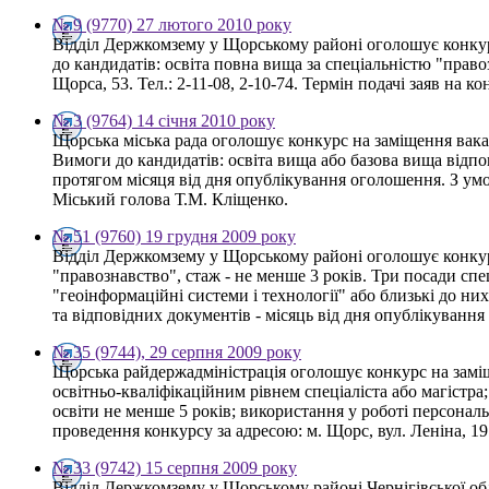
№ 9 (9770) 27 лютого 2010 року
Відділ Держкомзему у Щорському районі оголошує конкур
до кандидатів: освіта повна вища за спеціальністю "право
Щорса, 53. Тел.: 2-11-08, 2-10-74. Термін подачі заяв на 
№ 3 (9764) 14 січня 2010 року
Щорська міська рада оголошує конкурс на заміщення вакан
Вимоги до кандидатів: освіта вища або базова вища відп
протягом місяця від дня опублікування оголошення. З ум
Міський голова Т.М. Кліщенко.
№ 51 (9760) 19 грудня 2009 року
Відділ Держкомзему у Щорському районі оголошує конкурс
"правознавство", стаж - не менше 3 років. Три посади спец
"геоінформаційні системи і технології" або близькі до них,
та відповідних документів - місяць від дня опублікуванн
№ 35 (9744), 29 серпня 2009 року
Щорська райдержадміністрація оголошує конкурс на заміще
освітньо-кваліфікаційним рівнем спеціаліста або магістра
освіти не менше 5 років; використання у роботі персона
проведення конкурсу за адресою: м. Щорс, вул. Леніна, 19 
№ 33 (9742) 15 серпня 2009 року
Відділ Держкомзему у Щорському районі Чернігівської обла