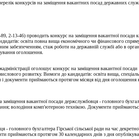
- перелік конкурсів на заміщення вакантних посад державних служ
10-89, 2-13-46) проводить конкурс на заміщення вакантної посади
андидатів: освіта повна вища економічного чи фінансового спря
им забезпеченням, стаж роботи на державній службі або в орга
кування оголошення.
дміністрації оголошує конкурс на заміщення вакантної посади г
мислового розвитку. Вимоги до кандидатів: освіта вища, спеціал
 і документи приймаються протягом місяця від дня оголошення к
а заміщення вакантної посади держслужбовця - головного бухгал
ання; володіння комп'ютерною технікою. Документи приймаються
- головного бухгалтера Гірської сільської ради на час декретно
 приймаються протягом 30 календарних днів з дня опублікування 