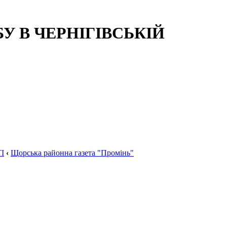
 В ЧЕРНІГІВСЬКІЙ
І
‹
Щорська районна газета "Промінь"