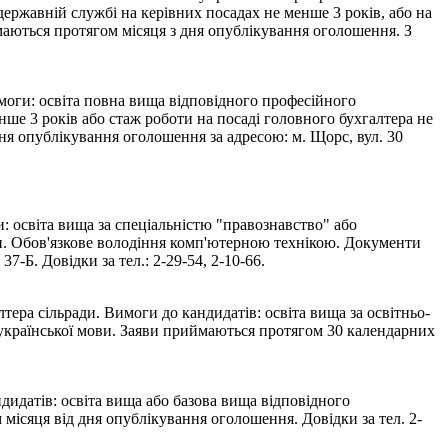
 державній службі на керівних посадах не менше 3 років, або на
аються протягом місяця з дня опублікування оголошення. З
оги: освіта повна вища відповідного професійного
нше 3 років або стаж роботи на посаді головного бухгалтера не
я опублікування оголошення за адресою: м. Щорс, вул. 30
 освіта вища за спеціальністю "правознавство" або
ти. Обов'язкове володіння комп'ютерною технікою. Документи
-Б. Довідки за тел.: 2-29-54, 2-10-66.
ера сільради. Вимоги до кандидатів: освіта вища за освітньо-
ї української мови. Заяви приймаються протягом 30 календарних
дидатів: освіта вища або базова вища відповідного
ісяця від дня опублікування оголошення. Довідки за тел. 2-