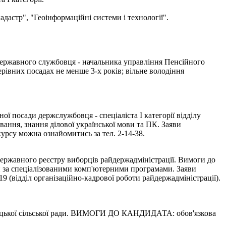
адастр", "Геоінформаційні системи і технології".
 державного службовця - начальника управління Пенсійного
рівних посадах не менше 3-х років; вільне володіння
ї посади держслужбовця - спеціаліста І категорії відділу
вання, знання ділової української мови та ПК. Заяви
урсу можна ознайомитись за тел. 2-14-38.
Державного реєстру виборців райдержадміністрації. Вимоги до
ти за спеціалізованими комп'ютерними програмами. Заяви
 (відділ організаційно-кадрової роботи райдержадміністрації).
ої сільської ради. ВИМОГИ ДО КАНДИДАТА: обов'язкова