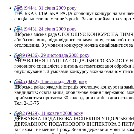
№ 5 (9444), 31 січня 2009 року
ГІРСЬКА СІЛЬСЬКА РАДА оголошує конкурс на заміщення
спеціальністю не менше 3 років. Заяви приймаються протя
№ 4 (9443), 24 січня 2009 року
Щорська міська рада ОГОЛОШУЄ КОНКУРС НА ТИМЧ
або базова вища відповідного спрямування, стаж роботи 
оголошення. З умовами конкурсу можна ознайомитися за т
№ 49 (9436), 29 листопада 2008 року
УПРАВЛІННЯ ПРАЦІ ТА СОЦІАЛЬНОГО ЗАХИСТУ НАСЕЛ
головного спеціаліста з питань автоматизованої обробк
опублікування. З умовами конкурсу можна ознайомитись з
№ 45 (9432), 1 листопада 2008 року
Щорська райдержадміністрація оголошує конкурс на заміще
кандидатів: освіта вища, обовязкове знання державної м
приймаються протягом 30 календарних днів з дня оголошен
Тел. 2-13-75
№ 42 (9429), 11 жовтня 2008 року
ДЕРЖАВНА ПОДАТКОВА ІНСПЕКЦІЯ У ЩОРСЬКОМУ РАЙ
ДЕРЖАВНОГО ПОДАТКОВОГО ІНСПЕКТОРА З ПИТАНЬ ЮРИДИ
за фахом - не менше 1 року. Знання державної мови та ко