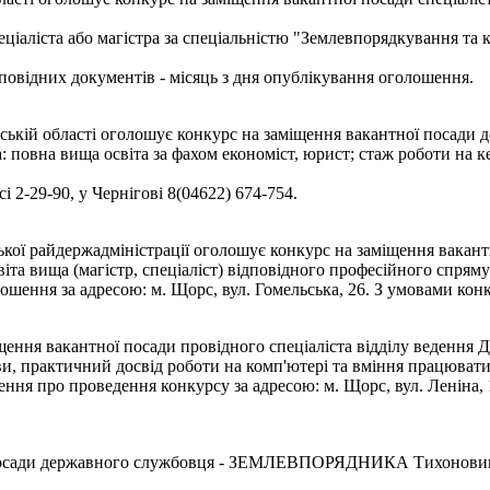
ціаліста або магістра за спеціальністю "Землевпорядкування та к
відповідних документів - місяць з дня опублікування оголошення.
ській області оголошує конкурс на заміщення вакантної посади
повна вища освіта за фахом економіст, юрист; стаж роботи на ке
сі 2-29-90, у Чернігові 8(04622) 674-754.
кої райдержадміністрації оголошує конкурс на заміщення вакантно
та вища (магістр, спеціаліст) відповідного професійного спряму
шення за адресою: м. Щорс, вул. Гомельська, 26. З умовами конк
ення вакантної посади провідного спеціаліста відділу ведення 
ови, практичний досвід роботи на комп'ютері та вміння працюва
ня про проведення конкурсу за адресою: м. Щорс, вул. Леніна, 19
ади державного службовця - ЗЕМЛЕВПОРЯДНИКА Тихоновицьк