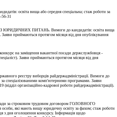
тів: освіта вища або середня спеціальна; стаж роботи за
-56-31
ИДИЧНИХ ПИТАНЬ. Вимоги до кандидатів: освіта вища
. Заяви приймаються протягом місяця від дня опублікування
на заміщення вакантної посади держслужбовця -
ціаліст). Заяви приймаються протягом місяця від дня
ержавного реєстру виборців райдержадміністрації. Вимоги до
ти за спеціалізованими комп'ютерними програмами. Заяви
 (відділ організаційно-кадрової роботи райдержадміністрації).
за строковим трудовим договором ГОЛОВНОГО
 які мають вищу юридичну освіту за фахом; стаж роботи
яця з дня оголошення конкурсу. Інформація щодо