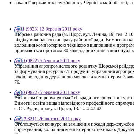
вакансії державних службовців у Чернігівській області, 
№ 11 (9823) 12 березня 2011 року
Щорська районна рада (м. Щорс, вул. Леніна, 19, тел. 2-
відділу виконавчого апарату районної ради. Вимоги до к
володіння комп'ютерною технікою з відповідним програмн
приймаються протягом 30 календарних днів з дня опублі
№ 10 (9822) 5 березня 2011 року
Управління агропромислового розвитку Щорської райдержа
та формування ресурсів с/г продукції управління агропро
років, володіння державною мовою та комп'ютером. Заяви
76.
№ 10 (9822) 5 березня 2011 року
Виконком Староруднянської сільради оголошує конкурс н
Вимоги: освіта вища відповідного професійного спрямув
с. Ст. Рудня, провул. Щорса, 13. Т.: 4-47-42.
№ 9 (9821), 26 лютого 2011 року
Оголошується конкурс на заміщення посади держслужбовця 
спрямування; володіння комп'ютерною технікою. Документи