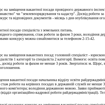
с на заміщення вакантної посади провідного державного інспек
знавство" чи "землевпорядкування та кадастр". Досвід роботи за 
конкурс та відповідних документів - місяць з дня опублікування о
тної посади спеціаліста з земельних питань.
овідного спрямування, стаж роботи за фахом 3 роки, володіння 
овами конкурсу можна ознайомитися за телефоном 2-15-42.
 на заміщення вакантних посад: головний спеціаліст - юрисконс
іалістів 1 категорії та спеціаліста 2 категорії. Вимоги: освіта п
 досвід роботи за фахом не менше 3 років. Звертатися: м. Щорс, ву
я оголошення.
ння вакантної посади начальника відділу освіти райдержадмініст
; стаж роботи на керівних посадах в державній службі не менше 3
льного комп'ютера; володіння державною мовою. Заяви приймают
(відділ організаційно-кадрової роботи райдержадміністрації). Тел
сті оголошує конкурс на заміщення вакантної посади спеціаліста