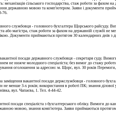
ть: механізація сільського господарства, стаж роботи за фахом на
діння державною мовою та комп'ютером. Заяви і документи прийм
-76.
вного службовця - головного бухгалтера Щорського райсуду. Вим
та або магістра, стаж роботи за фахом на державній службі не ме
ікою. Документи приймаються протягом 30 календарних днів з дн
кантної посади державного службовця - секретаря суду. Вимоги:
рівнем не нижче молодшого спеціаліста; без вимог до стажу робо
ання оголошення за адресою: м. Щорс, вул. 30 років Перемоги, 37
а заміщення вакантної посади держслужбовця - головного бухгалт
оти не менше 3-х років; використання в роботі ПК; знання ділово
вка, вул. Чапаєва, 1. Тел. 4-44-42.
тної посади спеціаліста з бухгалтерського обліку. Вимоги до кан
ржавною мовою, знання комп'ютера. Заяви приймаються протягом м