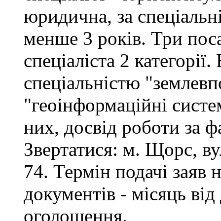
юридична, за спеціальні
менше 3 років. Три поса
спеціаліста 2 категорії
спеціальністю "землевп
"геоінформаційні систем
них, досвід роботи за ф
Звертатися: м. Щорс, вул
74. Термін подачі заяв 
документів - місяць від
оголошення.