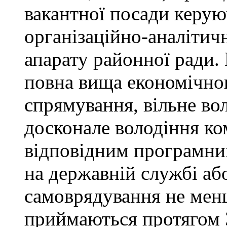
вакантної посади керую
організаційно-аналітич
апарату районної ради. 
повна вища економічно
спрямування, вільне в
досконале володіння к
відповідним програмни
на державній службі аб
самоврядування не мен
приймаються протягом 3