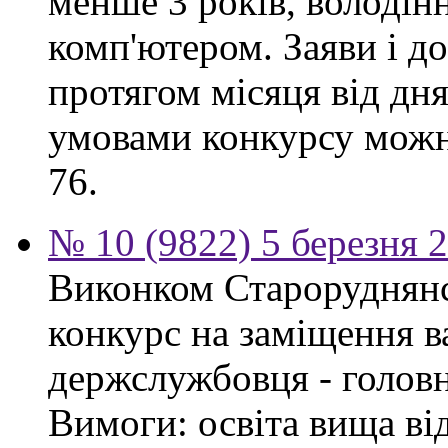
менше 3 років, володі
комп'ютером. Заяви і 
протягом місяця від дн
умовами конкурсу можна
76.
№ 10 (9822) 5 березня 
Виконком Староруднянс
конкурс на заміщення в
держслужбовця - головн
Вимоги: освіта вища ві