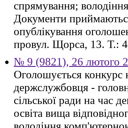
спрямування; володінн
Документи приймаються
опублікування оголошен
провул. Щорса, 13. Т.: 4
№ 9 (9821), 26 лютого 
Оголошується конкурс 
держслужбовця - головн
сільської ради на час д
освіта вища відповідно
володіння комп'ютерно