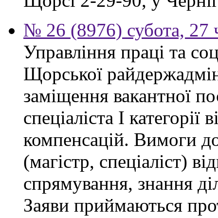
Щорсі 2-29-90, у Черніг
№ 26 (8976) субота, 27
Управління праці та со
Щорської райдержадмін
заміщення вакантної п
спеціаліста І категорії 
компенсацій. Вимоги до
(магістр, спеціаліст) в
спрямування, знання ді
Заяви приймаються прот