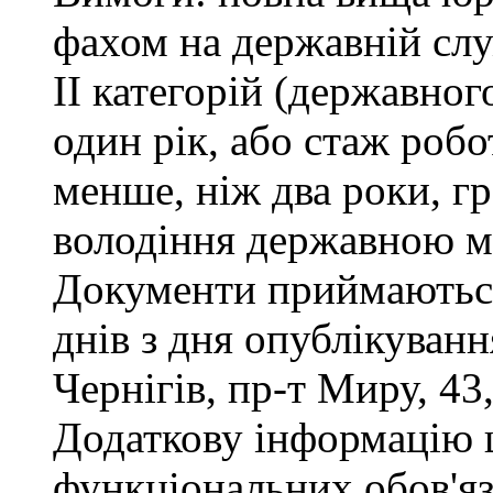
фахом на державній служ
ІІ категорій (державног
один рік, або стаж роб
менше, ніж два роки, г
володіння державною м
Документи приймаються
днів з дня опублікуван
Чернігів, пр-т Миру, 43,
Додаткову інформацію
функціональних обов'яз