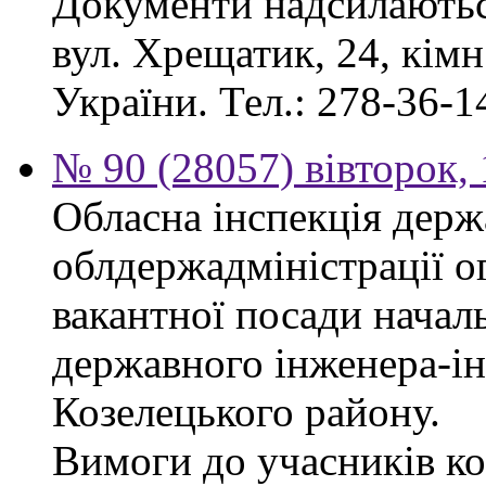
Документи надсилаються
вул. Хрещатик, 24, кім
України. Тел.: 278-36-1
№ 90 (28057) вівторок,
Обласна інспекція держ
облдержадміністрації о
вакантної посади началь
державного інженера-і
Козелецького району.
Вимоги до учасників ко