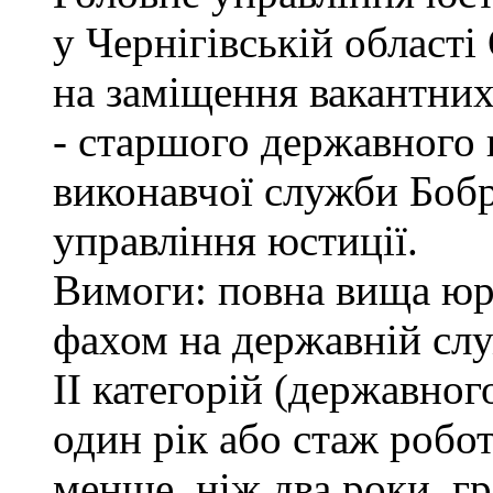
у Чернігівській обл
на заміщення вакантних
- старшого державного 
виконавчої служби Боб
управління юстиції.
Вимоги: повна вища юри
фахом на державній служ
II категорій (державног
один рік або стаж робо
менше, ніж два роки, г