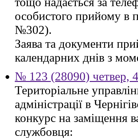
тощо надається за теле
особистого прийому в п
№302).
Заява та документи пр
календарних днів з мом
№ 123 (28090) четвер, 
Територіальне управлін
адміністрації в Чернігі
конкурс на заміщення в
службовця: