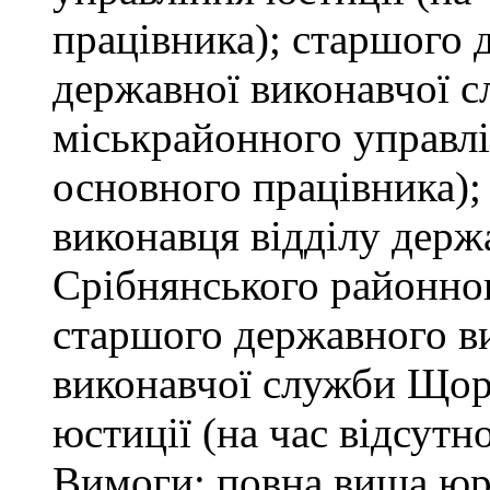
працівника); старшого 
державної виконавчої 
міськрайонного управлін
основного працівника);
виконавця відділу держ
Срібнянського районног
старшого державного ви
виконавчої служби Щор
юстиції (на час відсутн
Вимоги: повна вища юри