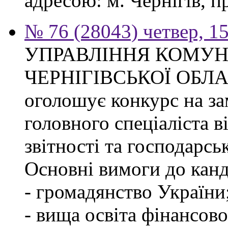
адресою: м. Чернігів, п
№ 76 (28043) четвер, 1
УПРАВЛІННЯ КОМУ
ЧЕРНІГІВСЬКОЇ ОБЛ
оголошує конкурс на за
головного спеціаліста в
звітності та господарсь
Основні вимоги до канд
- громадянство України
- вища освіта фінансов