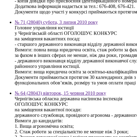
- копія довідки про присвоєння ідентифікаційного номера
Додаткова інформація надається за тел.: 676-408, 676-421.
Документи щодо участі у конкурсі приймаються протягом 3
№ 71 (28040) субота, 3 липня 2010 року
Головне управління юстиції
у Чернігівській області ОГОЛОШУЄ КОНКУРС
на заміщення вакантних посад:
- старшого державного виконавця відділу державної вико
Вимоги: повна вища юридична освіта, стаж роботи за фахом
за фахом в інших сферах не менше, ніж два роки, громад
- державного виконавця відділу державної виконавчої сл
районного управління юстиції.
Вимоги: вища юридична освіта за освітньо-кваліфікаційн
Документи приймаються протягом 30 календарних днів з дн
функціональних обов’язків, розміру та умов оплати праці 
№ 64 (28043) вівторок, 15 червня 2010 року
Чернігівська обласна державна насіннєва інспекція
ОГОЛОШУЄ КОНКУРС
на заміщення вакантної посади:
державного службовця, провідного агронома - державного і
Вимоги до кандидатів:
1. Вища агрономічна освіта;
2. Стаж роботи за спеціальністю не менше ніж 3 роки;