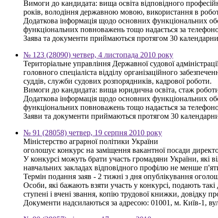
Вимоги до кандидата: вища освіта відповідного професійн
років, володіння державною мовою, використання в робот
Додаткова інформація щодо основних функціональних обов'
функціональних повноважень тощо надається за телефоном
Заява та документи приймаються протягом 30 календарни
№ 123 (28090) четвер, 4 листопада 2010 року
Територіальне управління Державної судової адміністраці
головного спеціаліста відділу організаційного забезпеченн
суддів, служби судових розпорядників, кадрової роботи.
Вимоги до кандидата: вища юридична освіта, стаж роботи
Додаткова інформація щодо основних функціональних обов'
функціональних повноважень тощо надається за телефоном
Заяви та документи приймаються протягом 30 календарних 
№ 91 (28058) четвер, 19 серпня 2010 року
Міністерство аграрної політики України
оголошує конкурс на заміщення вакантної посади директор
У конкурсі можуть брати участь громадяни України, які в
навчальних закладах відповідного профілю не менше п'яти
Термін подання заяв - 2 тижні з дня опублікування оголо
Особи, які бажають взяти участь у конкурсі, подають такі 
ступені і вчені звання, копію трудової книжки, довідку п
Документи надсилаються за адресою: 01001, м. Київ-1, вул