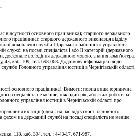
.
ас відсутності основного працівника); старшого державного
вного працівника); старшого державного виконавця відділу
жавної виконавчої служби Щорського районного управління
й службі на посаді спеціаліста І або ІІ категорій (державного
їни, досконале володіння державною мовою, знання комп'ютера.
 43, каб. 109, тел. 698-068. Додаткову інформацію щодо
 служби Головного управління юстиції в Чернігівській області.
дсутності основного працівника). Вимоги: повна вища юридична
дного спеціаліста не менше, ніж один рік, або стаж роботи за
Головного управління юстиції в Чернігівській області про
 управління юстиції (одна - на час відсутності основного
а фахом на державній службі на посаді спеціаліста не менше,
а, 118, каб. 304, тел. : 4-43-17, 671-987.