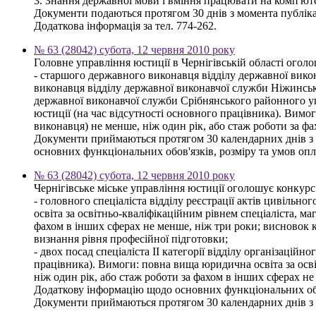
3. Знання державної мови і вміння працювати на комп'юте
Документи подаються протягом 30 днів з момента публікац
Додаткова інформація за тел. 774-262.
№ 63 (28042) субота, 12 червня 2010 року
Головне управління юстиції в Чернігівській області огол
- старшого державного виконавця відділу державної вико
виконавця відділу державної виконавчої служби Ніжинськ
державної виконавчої служби Срібнянського районного у
юстиції (на час відсутності основного працівника). Вимог
виконавця) не менше, ніж один рік, або стаж роботи за ф
Документи приймаються протягом 30 календарних днів з дн
основних функціональних обов'язків, розміру та умов опл
№ 63 (28042) субота, 12 червня 2010 року
Чернігівське міське управління юстиції оголошує конкурс
- головного спеціаліста відділу реєстрації актів цивільн
освіта за освітньо-кваліфікаційним рівнем спеціаліста, ма
фахом в інших сферах не менше, ніж три роки; висновок кв
визнання рівня професійної підготовки;
- двох посад спеціаліста ІІ категорії відділу організацій
працівника). Вимоги: повна вища юридична освіта за освіт
ніж один рік, або стаж роботи за фахом в інших сферах не
Додаткову інформацію щодо основних функціональних обов
Документи приймаються протягом 30 календарних днів з дня