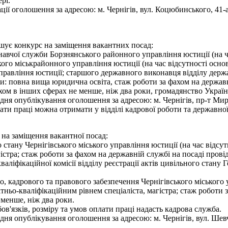
рі.
ії оголошення за адресою: м. Чернігів, вул. Коцюбинського, 41-а
ошує конкурс на заміщення вакантних посад:
навчої служби Борзнянського районного управління юстиції (на ч
ого міськрайонного управління юстиції (на час відсутності осно
правління юстиції; старшого державного виконавця відділу дер
и: повна вища юридична освіта, стаж роботи за фахом на державні
ахом в інших сферах не менше, ніж два роки, громадянство Укра
я опублікування оголошення за адресою: м. Чернігів, пр-т Миру,
ати праці можна отримати у відділі кадрової роботи та державної
 на заміщення вакантної посад:
ого стану Чернігівського міського управління юстиції (на час ві
гістра; стаж роботи за фахом на державній службі на посаді прові
аліфікаційної комісії відділу реєстрації актів цивільного стану 
ного, кадрового та правового забезпечення Чернігівського міського
ньо-кваліфікаційним рівнем спеціаліста, магістра; стаж роботи з
 менше, ніж два роки.
'язків, розміру та умов оплати праці надасть кадрова служба.
 опублікування оголошення за адресою: м. Чернігів, вул. Шевченк