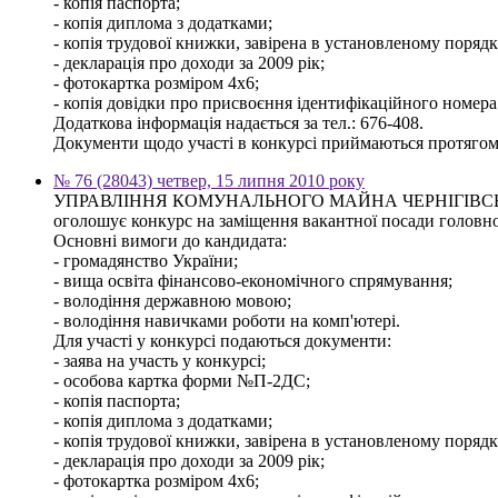
- копія паспорта;
- копія диплома з додатками;
- копія трудової книжки, завірена в установленому порядку,
- декларація про доходи за 2009 рік;
- фотокартка розміром 4х6;
- копія довідки про присвоєння ідентифікаційного номера
Додаткова інформація надається за тел.: 676-408.
Документи щодо участі в конкурсі приймаються протягом 3
№ 76 (28043) четвер, 15 липня 2010 року
УПРАВЛІННЯ КОМУНАЛЬНОГО МАЙНА ЧЕРНІГІВСЬ
оголошує конкурс на заміщення вакантної посади головного
Основні вимоги до кандидата:
- громадянство України;
- вища освіта фінансово-економічного спрямування;
- володіння державною мовою;
- володіння навичками роботи на комп'ютері.
Для участі у конкурсі подаються документи:
- заява на участь у конкурсі;
- особова картка форми №П-2ДС;
- копія паспорта;
- копія диплома з додатками;
- копія трудової книжки, завірена в установленому порядку,
- декларація про доходи за 2009 рік;
- фотокартка розміром 4х6;