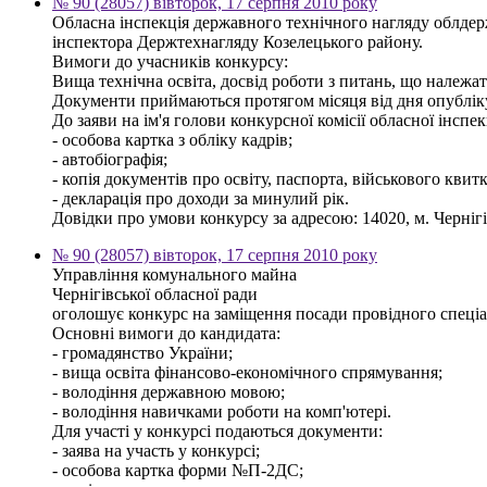
№ 90 (28057) вівторок, 17 серпня 2010 року
Обласна інспекція державного технічного нагляду облдер
інспектора Держтехнагляду Козелецького району.
Вимоги до учасників конкурсу:
Вища технічна освіта, досвід роботи з питань, що належат
Документи приймаються протягом місяця від дня опублі
До заяви на ім'я голови конкурсної комісії обласної інсп
- особова картка з обліку кадрів;
- автобіографія;
- копія документів про освіту, паспорта, військового квитк
- декларація про доходи за минулий рік.
Довідки про умови конкурсу за адресою: 14020, м. Чернігів,
№ 90 (28057) вівторок, 17 серпня 2010 року
Управління комунального майна
Чернігівської обласної ради
оголошує конкурс на заміщення посади провідного спеціалі
Основні вимоги до кандидата:
- громадянство України;
- вища освіта фінансово-економічного спрямування;
- володіння державною мовою;
- володіння навичками роботи на комп'ютері.
Для участі у конкурсі подаються документи:
- заява на участь у конкурсі;
- особова картка форми №П-2ДС;