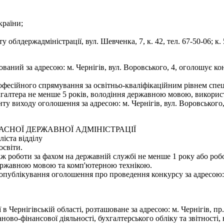
країни;
облдержадміністрації, вул. Шевченка, 7, к. 42, тел. 67-50-06; к. 5
шований за адресою: м. Чернігів, вул. Воровського, 4, оголошує 
фесійного спрямування за освітньо-кваліфікаційним рівнем спеці
хгалтера не менше 5 років, володіння державною мовою, використ
 виходу оголошення за адресою: м. Чернігів, вул. Воровського, 4
ЛАСНОЇ ДЕРЖАВНОЇ АДМІНІСТРАЦІЇ
іста відділу
освіти.
аж роботи за фахом на державній службі не менше 1 року або роб
 державною мовою та комп'ютерною технікою.
ублікування оголошення про проведення конкурсу за адресою: м. Ч
 в Чернігівській області, розташоване за адресою: м. Чернігів, п
ново-фінансової діяльності, бухгалтерського обліку та звітності