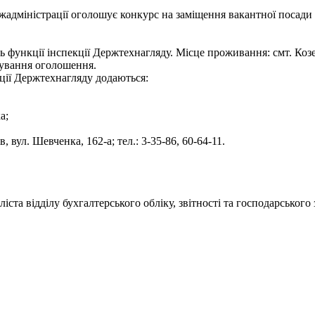
жадміністрації оголошує конкурс на заміщення вакантної посади 
ь функції інспекції Держтехнагляду. Місце проживання: смт. Коз
кування оголошення.
екції Держтехнагляду додаються:
а;
 вул. Шевченка, 162-а; тел.: 3-35-86, 60-64-11.
ста відділу бухгалтерського обліку, звітності та господарського