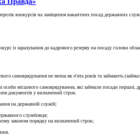
ка Правда»
- перелік конкурсів на заміщення вакантних посад державних служ
курс із зарахування до кадрового резерву на посаду голови облас
евого самоврядування не менш як п'ять років та займають (займа
і особи місцевого самоврядування, які займали посади першої, др
ння документів у визначений строк.
ання на державній службі;
державного службовця;
еному законом порядку на визначений строк;
ення.