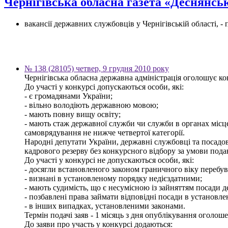
Чернігівська обласна газета «Деснянсь
вакансії державних службовців у Чернігівській області, 
№ 138 (28105) четвер, 9 грудня 2010 року
Чернігівська обласна державна адміністрація оголошує кон
До участі у конкурсі допускаються особи, які:
- є громадянами України;
- вільно володіють державною мовою;
- мають повну вищу освіту;
- мають стаж державної служби чи служби в органах місц
самоврядування не нижче четвертої категорії.
Народні депутати України, державні службовці та посадов
кадрового резерву без конкурсного відбору за умови пода
До участі у конкурсі не допускаються особи, які:
- досягли встановленого законом граничного віку перебув
- визнані в установленому порядку недієздатними;
- мають судимість, що є несумісною із зайняттям посади 
- позбавлені права займати відповідні посади в установл
- в інших випадках, установленими законами.
Термін подачі заяв - 1 місяць з дня опублікування оголош
До заяви про участь у конкурсі додаються: