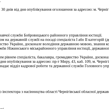
.
0 днів від дня опублікування оголошення за адресою: м. Чернігів
навчої служби Бобровицького районного управління юстиції.
 на державній службі на посаді спеціаліста І або II категорій 
янство України, досконале володіння державною мовою, знання к
ужби Ніжинського міськрайонного управління юстиції, державно
им рівнем спеціаліста, бакалавра, громадянство України, доско
я опублікування за адресою: пр-т Миру, 43, каб. 109, м. Черніг
надає відділ кадрової роботи та державної служби Головного упра
нспектора з насінництва області Чернігівської обласної державн