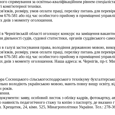
ого спрямування за освітньо-кваліфікаційним рівнем спеціаліста
і комп'ютерної техніки.
язків, розміру, умов оплати праці, переліку питань для переві
 676-581 або під час особистого прийому в приміщенні управлі
х днів з моменту оголошення.
ї в Чернігівській області оголошує конкурс на заміщення вакант
я діяльності судів, судової статистики, органів суддівського сам
 в галузі застосування права, володіння державною мовою, викор
язків, розміру, умов оплати праці, переліку питань для переві
 676-581 або під час особистого прийому в приміщенні управлі
днів з моменту оголошення. Наша адреса: м. Чернігів, пр-т. Мир
а Сосницького сільськогосподарського технікуму бухгалтерського
ільно володіють українською мовою, мають повну вищу освіту, ві
 років.
шення.
документи: заяву, особовий листок з обліку кадрів, фотокартку, а
ро наявність педагогічного стажу та копію з паспорту, де вказано
. Хрещатик, 24, кімн. 525, Мінагрополітики України. Тел.: 278-36