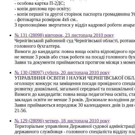
- особова картка П-2ДС;
- копія диплома про освіту;
- копія першої та другої сторінок паспорта громадянина У
- фотокартка розміром 4х6 см..
З пропозиціями звертатися у відділ кадрової роботи апарату 
№ 131 (28098) вівторок, 23 листопада 2010 року
Чернігівський районний суд Чернігівської області, розта
головного бухгалтера.
Вимоги до кандидата: повна вища освіта відповідного про
не менше 3 років або стаж роботи на посаді головного бу
Заяви та документи приймаються протягом місяця з моменту
№ 130 (28097) субота, 20 листопада 2010 року
УПРАВЛІННЯ ОСВІТИ І НАУКИ ЧЕРНІГІВСЬКОЇ ОБ
оголошує конкурс на заміщення посади провідного спеціал
розвитку дошкільної, загальної середньої та позашкільної 
Вимоги до кандидатів: повна вища педагогічна освіта, ст
закладах освіти не менше 3 років. Досконале володіння
Заяви приймаються впродовж 30 календарних днів із дня оп
21-56.
№ 129 (28096) четвер, 18 листопада 2010 року
Територіальне управління Державної судової адміністрації
державного службовця - головного спеціаліста відділу пла