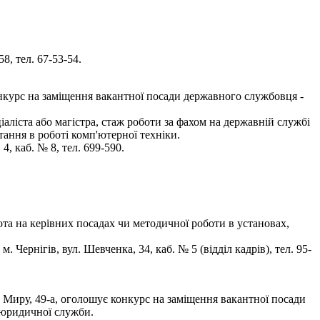
8, тел. 67-53-54.
конкурс на заміщення вакантної посади державного службовця -
аліста або магістра, стаж роботи за фахом на державній службі
ання в роботі комп'ютерної техніки.
, каб. № 8, тел. 699-590.
ота на керівних посадах чи методичної роботи в установах,
ернігів, вул. Шевченка, 34, каб. № 5 (відділ кадрів), тел. 95-
р. Миру, 49-а, оголошує конкурс на заміщення вакантної посади
, юридичної служби.