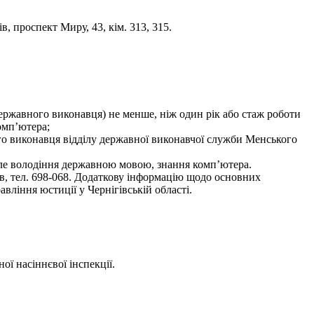
, проспект Миру, 43, кім. 313, 315.
(державного виконавця) не менше, ніж один рік або стаж роботи
омп’ютера;
го виконавця відділу державної виконавчої служби Менського
нале володіння державною мовою, знання комп’ютера.
ів, тел. 698-068. Додаткову інформацію щодо основних
вління юстиції у Чернігівській області.
ої насіннєвої інспекції.