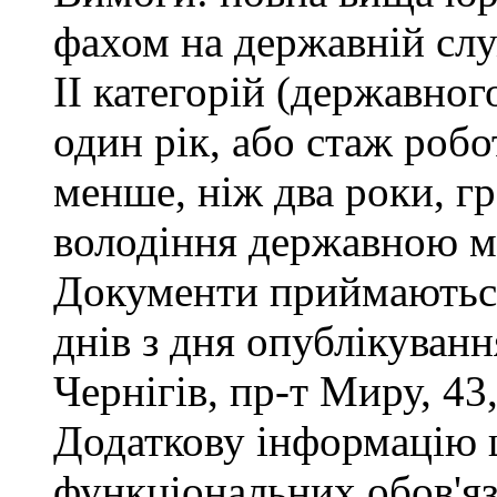
фахом на державній служ
ІІ категорій (державног
один рік, або стаж роб
менше, ніж два роки, г
володіння державною м
Документи приймаються
днів з дня опублікуван
Чернігів, пр-т Миру, 43,
Додаткову інформацію
функціональних обов'яз