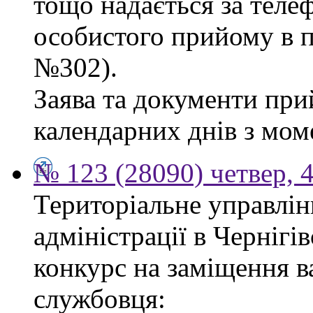
тощо надається за теле
особистого прийому в п
№302).
Заява та документи пр
календарних днів з мом
№ 123 (28090) четвер, 
Територіальне управлін
адміністрації в Чернігі
конкурс на заміщення в
службовця: