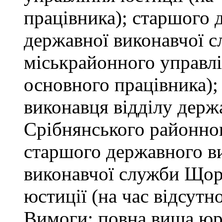
працівника); старшого 
державної виконавчої 
міськрайонного управлін
основного працівника);
виконавця відділу держ
Срібнянського районног
старшого державного ви
виконавчої служби Щор
юстиції (на час відсутн
Вимоги: повна вища юри