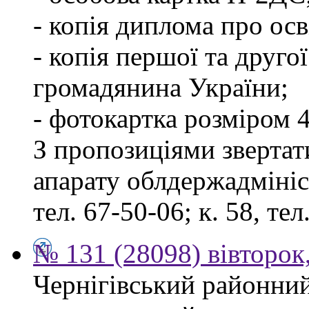
- копія диплома про осв
- копія першої та друго
громадянина України;
- фотокартка розміром 4
З пропозиціями звертати
апарату облдержадмініст
тел. 67-50-06; к. 58, тел
№ 131 (28098) вівторок
Чернігівський районний 