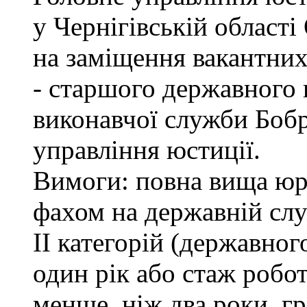
у Чернігівській обл
на заміщення вакантних
- старшого державного 
виконавчої служби Боб
управління юстиції.
Вимоги: повна вища юри
фахом на державній служ
II категорій (державног
один рік або стаж робо
менше, ніж два роки, г