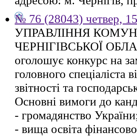
адресою: м. Чернігів, п
№ 76 (28043) четвер, 1
УПРАВЛІННЯ КОМУ
ЧЕРНІГІВСЬКОЇ ОБЛ
оголошує конкурс на за
головного спеціаліста в
звітності та господарсь
Основні вимоги до канд
- громадянство України
- вища освіта фінансов