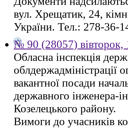
Документи надсилаються
вул. Хрещатик, 24, кім
України. Тел.: 278-36-1
№ 90 (28057) вівторок,
Обласна інспекція держ
облдержадміністрації о
вакантної посади началь
державного інженера-і
Козелецького району.
Вимоги до учасників ко