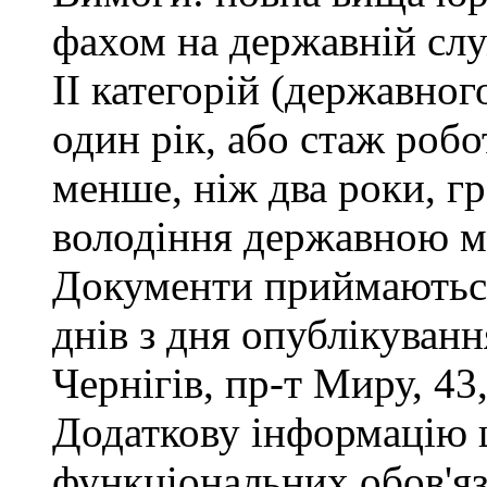
фахом на державній служ
ІІ категорій (державног
один рік, або стаж роб
менше, ніж два роки, г
володіння державною м
Документи приймаються
днів з дня опублікуван
Чернігів, пр-т Миру, 43,
Додаткову інформацію
функціональних обов'яз