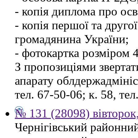
- копія диплома про осв
- копія першої та друго
громадянина України;
- фотокартка розміром 4
З пропозиціями звертати
апарату облдержадмініст
тел. 67-50-06; к. 58, тел
№ 131 (28098) вівторок
Чернігівський районний 