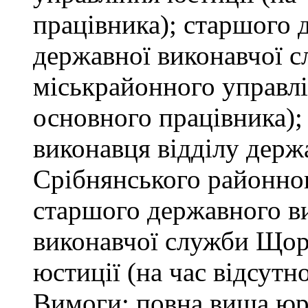
працівника); старшого 
державної виконавчої 
міськрайонного управлін
основного працівника);
виконавця відділу держ
Срібнянського районног
старшого державного ви
виконавчої служби Щор
юстиції (на час відсутн
Вимоги: повна вища юри