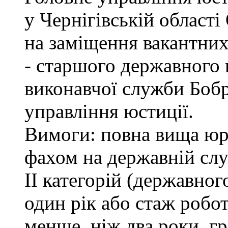
у Чернігівській обл
на заміщення вакантних
- старшого державного 
виконавчої служби Боб
управління юстиції.
Вимоги: повна вища юри
фахом на державній служ
II категорій (державног
один рік або стаж робо
менше, ніж два роки, г