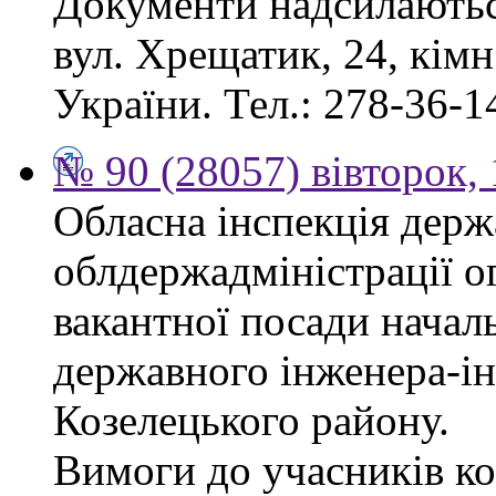
Документи надсилаються
вул. Хрещатик, 24, кім
України. Тел.: 278-36-1
№ 90 (28057) вівторок,
Обласна інспекція держ
облдержадміністрації о
вакантної посади началь
державного інженера-і
Козелецького району.
Вимоги до учасників ко