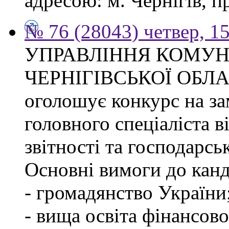
адресою: м. Чернігів, п
№ 76 (28043) четвер, 1
УПРАВЛІННЯ КОМУ
ЧЕРНІГІВСЬКОЇ ОБЛ
оголошує конкурс на за
головного спеціаліста в
звітності та господарсь
Основні вимоги до канд
- громадянство України
- вища освіта фінансов