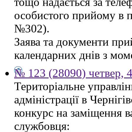
тощо надається за теле
особистого прийому в п
№302).
Заява та документи пр
календарних днів з мом
№ 123 (28090) четвер, 
Територіальне управлін
адміністрації в Чернігі
конкурс на заміщення в
службовця: