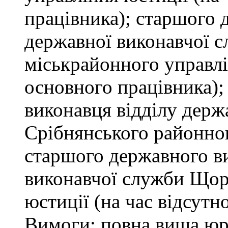
працівника); старшого 
державної виконавчої 
міськрайонного управлін
основного працівника);
виконавця відділу держ
Срібнянського районног
старшого державного ви
виконавчої служби Щор
юстиції (на час відсутн
Вимоги: повна вища юри