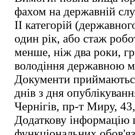
фахом на державній служ
ІІ категорій (державног
один рік, або стаж роб
менше, ніж два роки, г
володіння державною м
Документи приймаються
днів з дня опублікуван
Чернігів, пр-т Миру, 43,
Додаткову інформацію
функціональних обов'яз