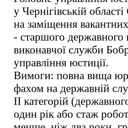
у Чернігівській обл
на заміщення вакантних
- старшого державного 
виконавчої служби Боб
управління юстиції.
Вимоги: повна вища юри
фахом на державній служ
II категорій (державног
один рік або стаж робо
менше, ніж два роки, г