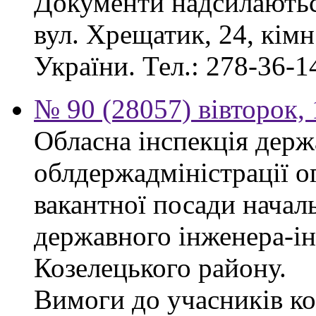
Документи надсилаються
вул. Хрещатик, 24, кім
України. Тел.: 278-36-1
№ 90 (28057) вівторок,
Обласна інспекція держ
облдержадміністрації о
вакантної посади началь
державного інженера-і
Козелецького району.
Вимоги до учасників ко