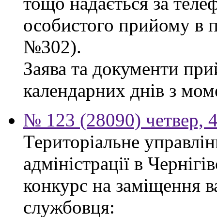
тощо надається за теле
особистого прийому в п
№302).
Заява та документи пр
календарних днів з мом
№ 123 (28090) четвер, 
Територіальне управлін
адміністрації в Чернігі
конкурс на заміщення в
службовця: