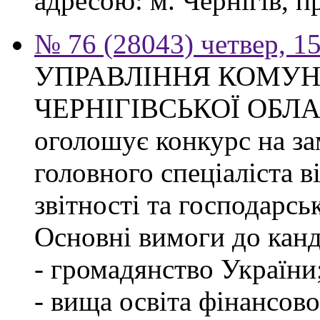
адресою: м. Чернігів, п
№ 76 (28043) четвер, 1
УПРАВЛІННЯ КОМУ
ЧЕРНІГІВСЬКОЇ ОБЛ
оголошує конкурс на за
головного спеціаліста в
звітності та господарсь
Основні вимоги до канд
- громадянство України
- вища освіта фінансов