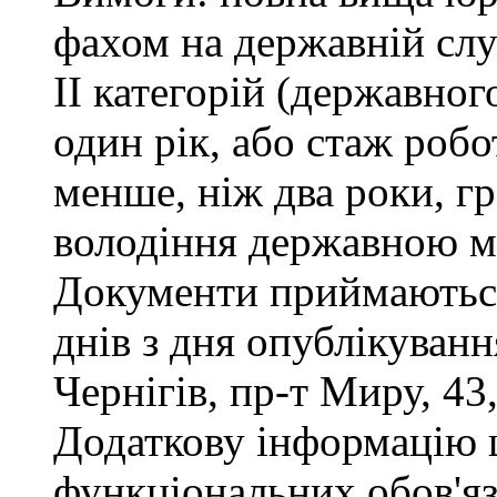
фахом на державній служ
ІІ категорій (державног
один рік, або стаж роб
менше, ніж два роки, г
володіння державною м
Документи приймаються
днів з дня опублікуван
Чернігів, пр-т Миру, 43,
Додаткову інформацію
функціональних обов'яз