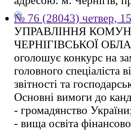
адресою: м. Чернігів, п
№ 76 (28043) четвер, 1
УПРАВЛІННЯ КОМУ
ЧЕРНІГІВСЬКОЇ ОБЛ
оголошує конкурс на за
головного спеціаліста в
звітності та господарсь
Основні вимоги до канд
- громадянство України
- вища освіта фінансов