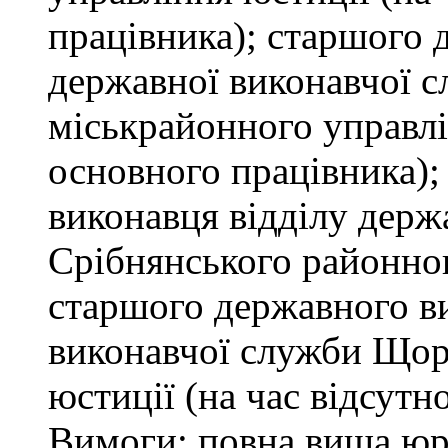
працівника); старшого 
державної виконавчої 
міськрайонного управлін
основного працівника);
виконавця відділу держ
Срібнянського районног
старшого державного ви
виконавчої служби Щор
юстиції (на час відсутн
Вимоги: повна вища юри