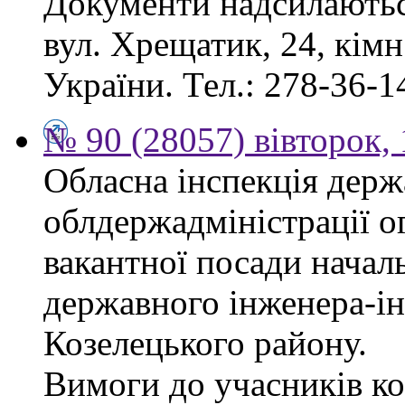
Документи надсилаються
вул. Хрещатик, 24, кім
України. Тел.: 278-36-1
№ 90 (28057) вівторок,
Обласна інспекція держ
облдержадміністрації о
вакантної посади началь
державного інженера-і
Козелецького району.
Вимоги до учасників ко