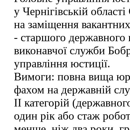
у Чернігівській обл
на заміщення вакантних
- старшого державного 
виконавчої служби Боб
управління юстиції.
Вимоги: повна вища юри
фахом на державній служ
II категорій (державног
один рік або стаж робо
менше, ніж два роки, г