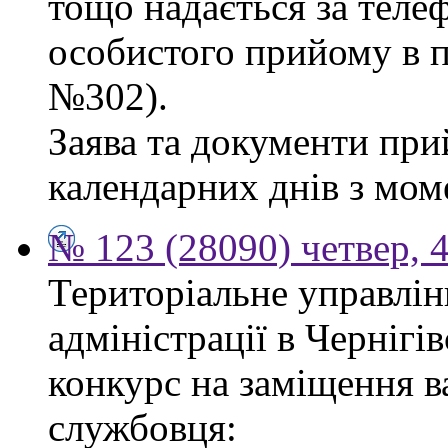
тощо надається за теле
особистого прийому в п
№302).
Заява та документи пр
календарних днів з мом
№ 123 (28090) четвер, 
Територіальне управлін
адміністрації в Чернігі
конкурс на заміщення в
службовця: