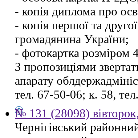
- копія диплома про осв
- копія першої та друго
громадянина України;
- фотокартка розміром 4
З пропозиціями звертати
апарату облдержадмініст
тел. 67-50-06; к. 58, тел
№ 131 (28098) вівторок
Чернігівський районний 