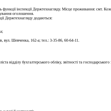
ь функції інспекції Держтехнагляду. Місце проживання: смт. Коз
кування оголошення.
екції Держтехнагляду додаються:
а;
 вул. Шевченка, 162-а; тел.: 3-35-86, 60-64-11.
ста відділу бухгалтерського обліку, звітності та господарського