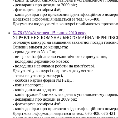
- копія трудової книжки, завірена в установленому порядку,
- декларація про доходи за 2009 рік;
- фотокартка розміром 4х6;
- копія довідки про присвоєння ідентифікаційного номера
Додаткова інформація надається за тел.: 676-408.
Документи щодо участі в конкурсі приймаються протягом 3
№ 76 (28043) четвер, 15 липня 2010 року
УПРАВЛІННЯ КОМУНАЛЬНОГО МАЙНА ЧЕРНІГІВСЬ
оголошує конкурс на заміщення вакантної посади головного
Основні вимоги до кандидата:
- громадянство України;
- вища освіта фінансово-економічного спрямування;
- володіння державною мовою;
- володіння навичками роботи на комп'ютері.
Для участі у конкурсі подаються документи:
- заява на участь у конкурсі;
- особова картка форми №П-2ДС;
- копія паспорта;
- копія диплома з додатками;
- копія трудової книжки, завірена в установленому порядку,
- декларація про доходи за 2009 рік;
- фотокартка розміром 4х6;
- копія довідки про присвоєння ідентифікаційного номера
Додаткова інформація надається за тел.: 676-408, 676-421.