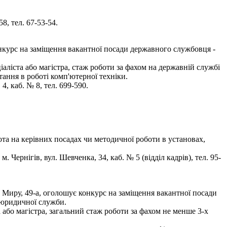
8, тел. 67-53-54.
конкурс на заміщення вакантної посади державного службовця -
аліста або магістра, стаж роботи за фахом на державній службі
ання в роботі комп'ютерної техніки.
, каб. № 8, тел. 699-590.
ота на керівних посадах чи методичної роботи в установах,
ернігів, вул. Шевченка, 34, каб. № 5 (відділ кадрів), тел. 95-
р. Миру, 49-а, оголошує конкурс на заміщення вакантної посади
, юридичної служби.
 або магістра, загальний стаж роботи за фахом не менше 3-х