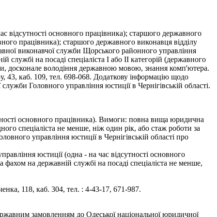
ас відсутності основного працівника); старшого державного
вного працівника); старшого державного виконавця відділу
жавної виконавчої служби Щорського районного управління
й службі на посаді спеціаліста І або ІІ категорій (державного
їни, досконале володіння державною мовою, знання комп'ютера.
 43, каб. 109, тел. 698-068. Додаткову інформацію щодо
 служби Головного управління юстиції в Чернігівській області.
дсутності основного працівника). Вимоги: повна вища юридична
дного спеціаліста не менше, ніж один рік, або стаж роботи за
Головного управління юстиції в Чернігівській області про
 управління юстиції (одна - на час відсутності основного
а фахом на державній службі на посаді спеціаліста не менше,
а, 118, каб. 304, тел. : 4-43-17, 671-987.
 державним замовленням до Одеської національної юридичної