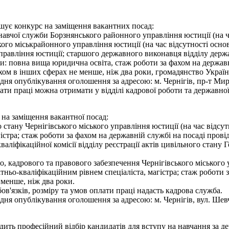
ошує конкурс на заміщення вакантних посад:
навчої служби Борзнянського районного управління юстиції (на ч
ого міськрайонного управління юстиції (на час відсутності осно
правління юстиції; старшого державного виконавця відділу дер
и: повна вища юридична освіта, стаж роботи за фахом на державні
ахом в інших сферах не менше, ніж два роки, громадянство Укра
я опублікування оголошення за адресою: м. Чернігів, пр-т Миру,
ати праці можна отримати у відділі кадрової роботи та державної
 на заміщення вакантної посад:
ого стану Чернігівського міського управління юстиції (на час ві
гістра; стаж роботи за фахом на державній службі на посаді прові
аліфікаційної комісії відділу реєстрації актів цивільного стану 
ного, кадрового та правового забезпечення Чернігівського міського
ньо-кваліфікаційним рівнем спеціаліста, магістра; стаж роботи з
 менше, ніж два роки.
'язків, розміру та умов оплати праці надасть кадрова служба.
 опублікування оголошення за адресою: м. Чернігів, вул. Шевченк
одить професійний відбір кандидатів для вступу на навчання за