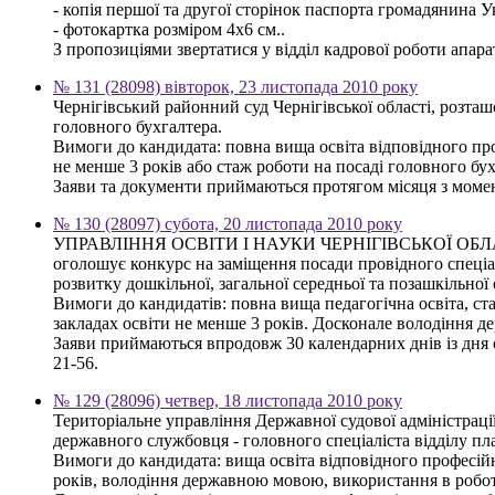
- копія першої та другої сторінок паспорта громадянина У
- фотокартка розміром 4х6 см..
З пропозиціями звертатися у відділ кадрової роботи апарату 
№ 131 (28098) вівторок, 23 листопада 2010 року
Чернігівський районний суд Чернігівської області, розта
головного бухгалтера.
Вимоги до кандидата: повна вища освіта відповідного про
не менше 3 років або стаж роботи на посаді головного бу
Заяви та документи приймаються протягом місяця з моменту
№ 130 (28097) субота, 20 листопада 2010 року
УПРАВЛІННЯ ОСВІТИ І НАУКИ ЧЕРНІГІВСЬКОЇ ОБ
оголошує конкурс на заміщення посади провідного спеціал
розвитку дошкільної, загальної середньої та позашкільної 
Вимоги до кандидатів: повна вища педагогічна освіта, ст
закладах освіти не менше 3 років. Досконале володіння
Заяви приймаються впродовж 30 календарних днів із дня оп
21-56.
№ 129 (28096) четвер, 18 листопада 2010 року
Територіальне управління Державної судової адміністрації
державного службовця - головного спеціаліста відділу пла
Вимоги до кандидата: вища освіта відповідного професійн
років, володіння державною мовою, використання в робот