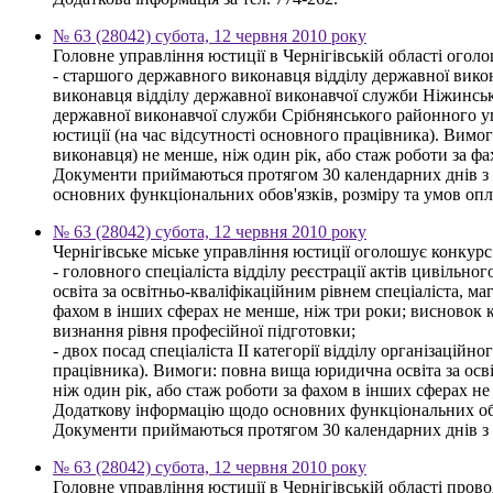
№ 63 (28042) субота, 12 червня 2010 року
Головне управління юстиції в Чернігівській області огол
- старшого державного виконавця відділу державної вико
виконавця відділу державної виконавчої служби Ніжинськ
державної виконавчої служби Срібнянського районного у
юстиції (на час відсутності основного працівника). Вимог
виконавця) не менше, ніж один рік, або стаж роботи за ф
Документи приймаються протягом 30 календарних днів з дн
основних функціональних обов'язків, розміру та умов опл
№ 63 (28042) субота, 12 червня 2010 року
Чернігівське міське управління юстиції оголошує конкурс
- головного спеціаліста відділу реєстрації актів цивільн
освіта за освітньо-кваліфікаційним рівнем спеціаліста, ма
фахом в інших сферах не менше, ніж три роки; висновок кв
визнання рівня професійної підготовки;
- двох посад спеціаліста ІІ категорії відділу організацій
працівника). Вимоги: повна вища юридична освіта за освіт
ніж один рік, або стаж роботи за фахом в інших сферах не
Додаткову інформацію щодо основних функціональних обов
Документи приймаються протягом 30 календарних днів з дня
№ 63 (28042) субота, 12 червня 2010 року
Головне управління юстиції в Чернігівській області пров