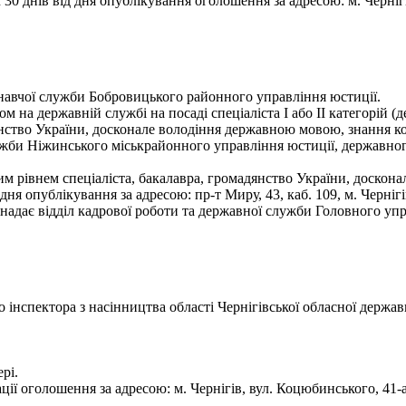
0 днів від дня опублікування оголошення за адресою: м. Чернігів
навчої служби Бобровицького районного управління юстиції.
 на державній службі на посаді спеціаліста І або II категорій 
янство України, досконале володіння державною мовою, знання к
ужби Ніжинського міськрайонного управління юстиції, державно
им рівнем спеціаліста, бакалавра, громадянство України, доско
я опублікування за адресою: пр-т Миру, 43, каб. 109, м. Черніг
надає відділ кадрової роботи та державної служби Головного упра
нспектора з насінництва області Чернігівської обласної державн
рі.
ії оголошення за адресою: м. Чернігів, вул. Коцюбинського, 41-а