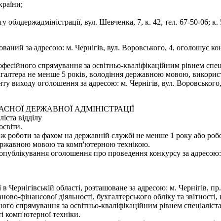
країни;
облдержадміністрації, вул. Шевченка, 7, к. 42, тел. 67-50-06; к. 5
шований за адресою: м. Чернігів, вул. Воровського, 4, оголошує 
фесійного спрямування за освітньо-кваліфікаційним рівнем спеці
хгалтера не менше 5 років, володіння державною мовою, використ
 виходу оголошення за адресою: м. Чернігів, вул. Воровського, 4
ЛАСНОЇ ДЕРЖАВНОЇ АДМІНІСТРАЦІЇ
іста відділу
освіти.
аж роботи за фахом на державній службі не менше 1 року або роб
 державною мовою та комп'ютерною технікою.
ублікування оголошення про проведення конкурсу за адресою: м. Ч
 в Чернігівській області, розташоване за адресою: м. Чернігів, п
ново-фінансової діяльності, бухгалтерського обліку та звітності
ого спрямування за освітньо-кваліфікаційним рівнем спеціаліста
і комп'ютерної техніки.