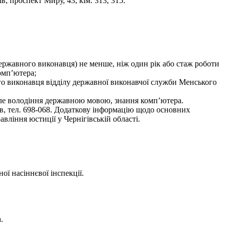
, проспект Миру, 43, кім. 313, 315.
(державного виконавця) не менше, ніж один рік або стаж роботи
омп’ютера;
го виконавця відділу державної виконавчої служби Менського
нале володіння державною мовою, знання комп’ютера.
ів, тел. 698-068. Додаткову інформацію щодо основних
вління юстиції у Чернігівській області.
ої насіннєвої інспекції.
.