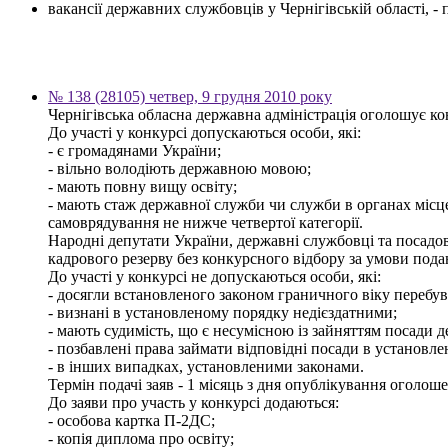
вакансії державних службовців у Чернігівській області, 
№ 138 (28105) четвер, 9 грудня 2010 року
Чернігівська обласна державна адміністрація оголошує кон
До участі у конкурсі допускаються особи, які:
- є громадянами України;
- вільно володіють державною мовою;
- мають повну вищу освіту;
- мають стаж державної служби чи служби в органах місц
самоврядування не нижче четвертої категорії.
Народні депутати України, державні службовці та посадов
кадрового резерву без конкурсного відбору за умови пода
До участі у конкурсі не допускаються особи, які:
- досягли встановленого законом граничного віку перебув
- визнані в установленому порядку недієздатними;
- мають судимість, що є несумісною із зайняттям посади 
- позбавлені права займати відповідні посади в установл
- в інших випадках, установленими законами.
Термін подачі заяв - 1 місяць з дня опублікування оголош
До заяви про участь у конкурсі додаються:
- особова картка П-2ДС;
- копія диплома про освіту;