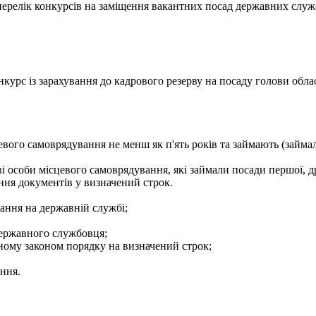
- перелік конкурсів на заміщення вакантних посад державних служ
курс із зарахування до кадрового резерву на посаду голови облас
евого самоврядування не менш як п'ять років та займають (займа
і особи місцевого самоврядування, які займали посади першої, др
ння документів у визначений строк.
ання на державній службі;
державного службовця;
еному законом порядку на визначений строк;
ення.