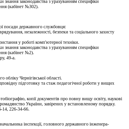
рки знання законодавства з урахуванням специфіки
ння (кабінет №302).
ної посади державного службовця:
оврядування, незалежності, безпеки та соціального захисту
истання у роботі комп'ютерної техніки.
рки знання законодавства з урахуванням специфіки
ння (кабінет №2).
у, 49-а.
 обліку Чернігівської області.
дповідну підготовку та стаж педагогічної роботи у вищих
втобіографію, копії документів про повну вищу освіту, наукові
 громадянство України, завірених у встановленому порядку.
-14, 226-34-66.
начальника інспекції, головного державного інженера-