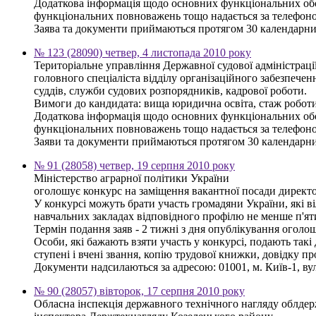
Додаткова інформація щодо основних функціональних обов'
функціональних повноважень тощо надається за телефоном
Заява та документи приймаються протягом 30 календарни
№ 123 (28090) четвер, 4 листопада 2010 року
Територіальне управління Державної судової адміністраці
головного спеціаліста відділу організаційного забезпеченн
суддів, служби судових розпорядників, кадрової роботи.
Вимоги до кандидата: вища юридична освіта, стаж роботи
Додаткова інформація щодо основних функціональних обов'
функціональних повноважень тощо надається за телефоном
Заяви та документи приймаються протягом 30 календарних 
№ 91 (28058) четвер, 19 серпня 2010 року
Міністерство аграрної політики України
оголошує конкурс на заміщення вакантної посади директор
У конкурсі можуть брати участь громадяни України, які в
навчальних закладах відповідного профілю не менше п'яти
Термін подання заяв - 2 тижні з дня опублікування оголо
Особи, які бажають взяти участь у конкурсі, подають такі 
ступені і вчені звання, копію трудової книжки, довідку п
Документи надсилаються за адресою: 01001, м. Київ-1, вул
№ 90 (28057) вівторок, 17 серпня 2010 року
Обласна інспекція державного технічного нагляду облдер