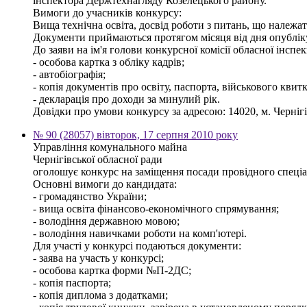
інспектора Держтехнагляду Козелецького району.
Вимоги до учасників конкурсу:
Вища технічна освіта, досвід роботи з питань, що належат
Документи приймаються протягом місяця від дня опублі
До заяви на ім'я голови конкурсної комісії обласної інсп
- особова картка з обліку кадрів;
- автобіографія;
- копія документів про освіту, паспорта, військового квитк
- декларація про доходи за минулий рік.
Довідки про умови конкурсу за адресою: 14020, м. Чернігів,
№ 90 (28057) вівторок, 17 серпня 2010 року
Управління комунального майна
Чернігівської обласної ради
оголошує конкурс на заміщення посади провідного спеціалі
Основні вимоги до кандидата:
- громадянство України;
- вища освіта фінансово-економічного спрямування;
- володіння державною мовою;
- володіння навичками роботи на комп'ютері.
Для участі у конкурсі подаються документи:
- заява на участь у конкурсі;
- особова картка форми №П-2ДС;
- копія паспорта;
- копія диплома з додатками;