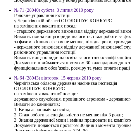
Документи щодо участі у конкурсі приймаються протягом 3
№ 71 (28040) субота, 3 липня 2010 року
Головне управління юстиції
у Чернігівській області ОГОЛОШУЄ КОНКУРС
на заміщення вакантних посад:
- старшого державного виконавця відділу державної вико
Вимоги: повна вища юридична освіта, стаж роботи за фахом
за фахом в інших сферах не менше, ніж два роки, громад
- державного виконавця відділу державної виконавчої сл
районного управління юстиції.
Вимоги: вища юридична освіта за освітньо-кваліфікаційн
Документи приймаються протягом 30 календарних днів з дн
функціональних обов’язків, розміру та умов оплати праці 
№ 64 (28043) вівторок, 15 червня 2010 року
Чернігівська обласна державна насіннєва інспекція
ОГОЛОШУЄ КОНКУРС
на заміщення вакантної посади:
державного службовця, провідного агронома - державного і
Вимоги до кандидатів:
1. Вища агрономічна освіта;
2. Стаж роботи за спеціальністю не менше ніж 3 роки;
3. Знання державної мови і вміння працювати на комп'юте
Документи подаються протягом 30 днів з момента публікац
Додаткова інформація за тел. 774-262.