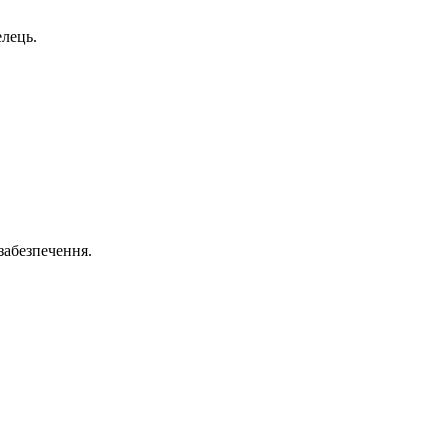
елець.
 забезпечення.