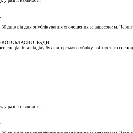
 у разі її наявності;
.
0 днів від дня опублікування оголошення за адресою: м. Чернігів
КОЇ ОБЛАСНОЇ РАДИ
 спеціаліста відділу бухгалтерського обліку, звітності та госпо
 у разі її наявності;
.