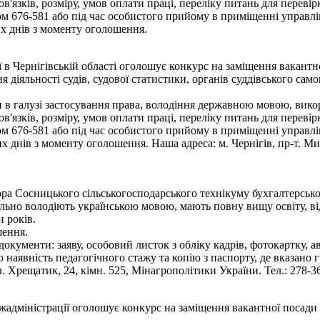
язків, розміру, умов оплати праці, переліку питань для переві
 676-581 або під час особистого прийому в приміщенні управлі
х днів з моменту оголошення.
ї в Чернігівській області оголошує конкурс на заміщення вакант
я діяльності судів, судової статистики, органів суддівського сам
 в галузі застосування права, володіння державною мовою, викор
язків, розміру, умов оплати праці, переліку питань для переві
 676-581 або під час особистого прийому в приміщенні управлі
днів з моменту оголошення. Наша адреса: м. Чернігів, пр-т. Мир
а Сосницького сільськогосподарського технікуму бухгалтерського
ільно володіють українською мовою, мають повну вищу освіту, ві
 років.
шення.
документи: заяву, особовий листок з обліку кадрів, фотокартку, а
ро наявність педагогічного стажу та копію з паспорту, де вказано
. Хрещатик, 24, кімн. 525, Мінагрополітики України. Тел.: 278-36
жадміністрації оголошує конкурс на заміщення вакантної посади 