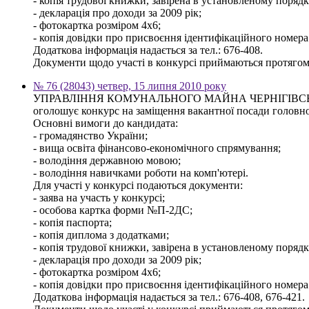
- копія трудової книжки, завірена в установленому порядку,
- декларація про доходи за 2009 рік;
- фотокартка розміром 4х6;
- копія довідки про присвоєння ідентифікаційного номера
Додаткова інформація надається за тел.: 676-408.
Документи щодо участі в конкурсі приймаються протягом 3
№ 76 (28043) четвер, 15 липня 2010 року
УПРАВЛІННЯ КОМУНАЛЬНОГО МАЙНА ЧЕРНІГІВСЬ
оголошує конкурс на заміщення вакантної посади головного
Основні вимоги до кандидата:
- громадянство України;
- вища освіта фінансово-економічного спрямування;
- володіння державною мовою;
- володіння навичками роботи на комп'ютері.
Для участі у конкурсі подаються документи:
- заява на участь у конкурсі;
- особова картка форми №П-2ДС;
- копія паспорта;
- копія диплома з додатками;
- копія трудової книжки, завірена в установленому порядку,
- декларація про доходи за 2009 рік;
- фотокартка розміром 4х6;
- копія довідки про присвоєння ідентифікаційного номера
Додаткова інформація надається за тел.: 676-408, 676-421.