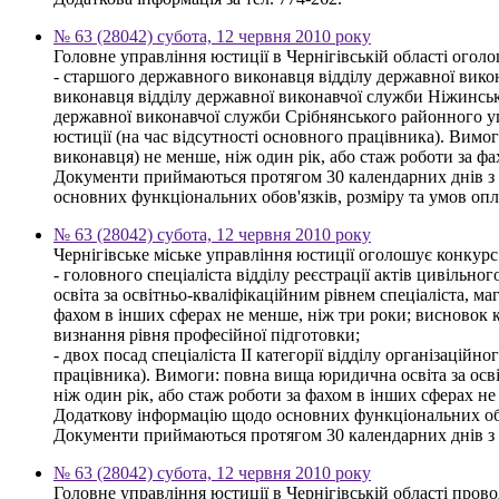
№ 63 (28042) субота, 12 червня 2010 року
Головне управління юстиції в Чернігівській області огол
- старшого державного виконавця відділу державної вико
виконавця відділу державної виконавчої служби Ніжинськ
державної виконавчої служби Срібнянського районного у
юстиції (на час відсутності основного працівника). Вимог
виконавця) не менше, ніж один рік, або стаж роботи за ф
Документи приймаються протягом 30 календарних днів з дн
основних функціональних обов'язків, розміру та умов опл
№ 63 (28042) субота, 12 червня 2010 року
Чернігівське міське управління юстиції оголошує конкурс
- головного спеціаліста відділу реєстрації актів цивільн
освіта за освітньо-кваліфікаційним рівнем спеціаліста, ма
фахом в інших сферах не менше, ніж три роки; висновок кв
визнання рівня професійної підготовки;
- двох посад спеціаліста ІІ категорії відділу організацій
працівника). Вимоги: повна вища юридична освіта за освіт
ніж один рік, або стаж роботи за фахом в інших сферах не
Додаткову інформацію щодо основних функціональних обов
Документи приймаються протягом 30 календарних днів з дня
№ 63 (28042) субота, 12 червня 2010 року
Головне управління юстиції в Чернігівській області пров