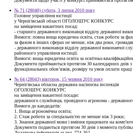
Документи щодо участі у конкурсі приймаються протягом 3
№ 71 (28040) субота, 3 липня 2010 року
Головне управління юстиції
у Чернігівській області ОГОЛОШУЄ КОНКУРС
на заміщення вакантних посад:
- старшого державного виконавця відділу державної вико
Вимоги: повна вища юридична освіта, стаж роботи за фахом
за фахом в інших сферах не менше, ніж два роки, громад
- державного виконавця відділу державної виконавчої сл
районного управління юстиції.
Вимоги: вища юридична освіта за освітньо-кваліфікаційн
Документи приймаються протягом 30 календарних днів з дн
функціональних обов’язків, розміру та умов оплати праці 
№ 64 (28043) вівторок, 15 червня 2010 року
Чернігівська обласна державна насіннєва інспекція
ОГОЛОШУЄ КОНКУРС
на заміщення вакантної посади:
державного службовця, провідного агронома - державного і
Вимоги до кандидатів:
1. Вища агрономічна освіта;
2. Стаж роботи за спеціальністю не менше ніж 3 роки;
3. Знання державної мови і вміння працювати на комп'юте
Документи подаються протягом 30 днів з момента публікац
Додаткова інформація за тел. 774-262.