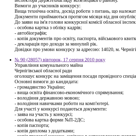
інспектора Держтехнагляду Козелецького району.
Вимоги до учасників конкурсу:
Вища технічна освіта, досвід роботи з питань, що належат
Документи приймаються протягом місяця від дня опублі
До заяви на ім'я голови конкурсної комісії обласної інсп
- особова картка з обліку кадрів;
- автобіографія;
- копія документів про освіту, паспорта, військового квитк
- декларація про доходи за минулий рік.
Довідки про умови конкурсу за адресою: 14020, м. Чернігів,
№ 90 (28057) вівторок, 17 серпня 2010 року
Управління комунального майна
Чернігівської обласної ради
оголошує конкурс на заміщення посади провідного спеціалі
Основні вимоги до кандидата:
- громадянство України;
- вища освіта фінансово-економічного спрямування;
- володіння державною мовою;
- володіння навичками роботи на комп'ютері.
Для участі у конкурсі подаються документи:
- заява на участь у конкурсі;
- особова картка форми №П-2ДС;
- копія паспорта;
- копія диплома з додатками;