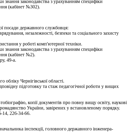
рки знання законодавства з урахуванням специфіки
ння (кабінет №302).
ної посади державного службовця:
оврядування, незалежності, безпеки та соціального захисту
истання у роботі комп'ютерної техніки.
рки знання законодавства з урахуванням специфіки
ння (кабінет №2).
у, 49-а.
 обліку Чернігівської області.
дповідну підготовку та стаж педагогічної роботи у вищих
втобіографію, копії документів про повну вищу освіту, наукові
 громадянство України, завірених у встановленому порядку.
-14, 226-34-66.
начальника інспекції, головного державного інженера-