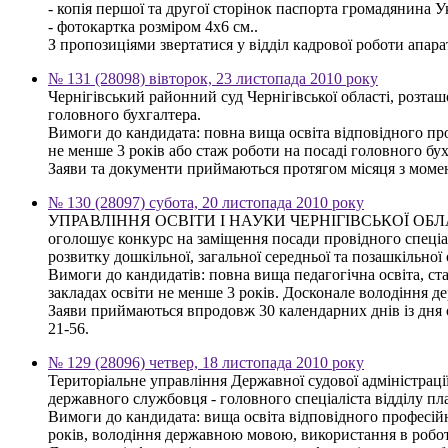
- копія першої та другої сторінок паспорта громадянина У
- фотокартка розміром 4х6 см..
З пропозиціями звертатися у відділ кадрової роботи апарату 
№ 131 (28098) вівторок, 23 листопада 2010 року
Чернігівський районний суд Чернігівської області, розта
головного бухгалтера.
Вимоги до кандидата: повна вища освіта відповідного про
не менше 3 років або стаж роботи на посаді головного бу
Заяви та документи приймаються протягом місяця з моменту
№ 130 (28097) субота, 20 листопада 2010 року
УПРАВЛІННЯ ОСВІТИ І НАУКИ ЧЕРНІГІВСЬКОЇ ОБ
оголошує конкурс на заміщення посади провідного спеціал
розвитку дошкільної, загальної середньої та позашкільної 
Вимоги до кандидатів: повна вища педагогічна освіта, ст
закладах освіти не менше 3 років. Досконале володіння
Заяви приймаються впродовж 30 календарних днів із дня оп
21-56.
№ 129 (28096) четвер, 18 листопада 2010 року
Територіальне управління Державної судової адміністрації
державного службовця - головного спеціаліста відділу пла
Вимоги до кандидата: вища освіта відповідного професійн
років, володіння державною мовою, використання в робот