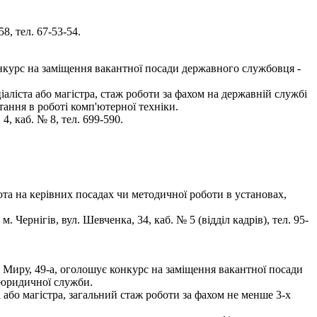
8, тел. 67-53-54.
конкурс на заміщення вакантної посади державного службовця -
аліста або магістра, стаж роботи за фахом на державній службі
ання в роботі комп'ютерної техніки.
, каб. № 8, тел. 699-590.
ота на керівних посадах чи методичної роботи в установах,
ернігів, вул. Шевченка, 34, каб. № 5 (відділ кадрів), тел. 95-
р. Миру, 49-а, оголошує конкурс на заміщення вакантної посади
, юридичної служби.
 або магістра, загальний стаж роботи за фахом не менше 3-х