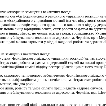
ошує конкурс на заміщення вакантних посад:
навчої служби Борзнянського районного управління юстиції (на ч
ого міськрайонного управління юстиції (на час відсутності осно
правління юстиції; старшого державного виконавця відділу дер
и: повна вища юридична освіта, стаж роботи за фахом на державні
ахом в інших сферах не менше, ніж два роки, громадянство Укра
я опублікування оголошення за адресою: м. Чернігів, пр-т Миру,
ати праці можна отримати у відділі кадрової роботи та державної
 на заміщення вакантної посад:
ого стану Чернігівського міського управління юстиції (на час ві
гістра; стаж роботи за фахом на державній службі на посаді прові
аліфікаційної комісії відділу реєстрації актів цивільного стану 
ного, кадрового та правового забезпечення Чернігівського міського
ньо-кваліфікаційним рівнем спеціаліста, магістра; стаж роботи з
 менше, ніж два роки.
'язків, розміру та умов оплати праці надасть кадрова служба.
 опублікування оголошення за адресою: м. Чернігів, вул. Шевченк
одить професійний відбір кандидатів для вступу на навчання за