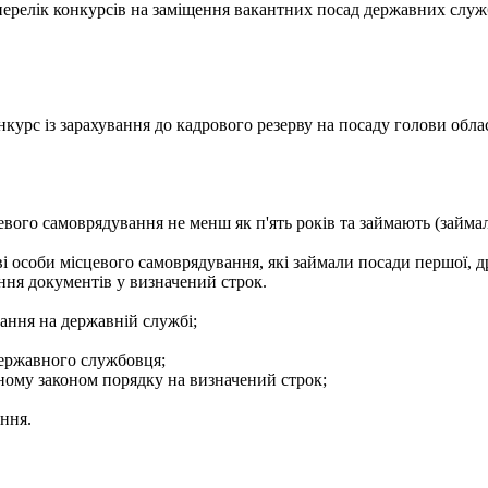
- перелік конкурсів на заміщення вакантних посад державних служ
курс із зарахування до кадрового резерву на посаду голови облас
евого самоврядування не менш як п'ять років та займають (займа
і особи місцевого самоврядування, які займали посади першої, др
ння документів у визначений строк.
ання на державній службі;
державного службовця;
еному законом порядку на визначений строк;
ення.