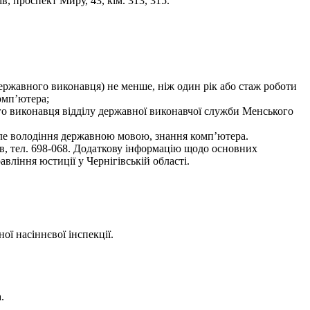
, проспект Миру, 43, кім. 313, 315.
(державного виконавця) не менше, ніж один рік або стаж роботи
омп’ютера;
го виконавця відділу державної виконавчої служби Менського
нале володіння державною мовою, знання комп’ютера.
ів, тел. 698-068. Додаткову інформацію щодо основних
вління юстиції у Чернігівській області.
ої насіннєвої інспекції.
.