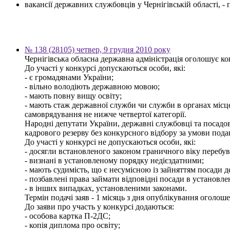
вакансії державних службовців у Чернігівській області, 
№ 138 (28105) четвер, 9 грудня 2010 року
Чернігівська обласна державна адміністрація оголошує кон
До участі у конкурсі допускаються особи, які:
- є громадянами України;
- вільно володіють державною мовою;
- мають повну вищу освіту;
- мають стаж державної служби чи служби в органах місц
самоврядування не нижче четвертої категорії.
Народні депутати України, державні службовці та посадов
кадрового резерву без конкурсного відбору за умови пода
До участі у конкурсі не допускаються особи, які:
- досягли встановленого законом граничного віку перебув
- визнані в установленому порядку недієздатними;
- мають судимість, що є несумісною із зайняттям посади 
- позбавлені права займати відповідні посади в установл
- в інших випадках, установленими законами.
Термін подачі заяв - 1 місяць з дня опублікування оголош
До заяви про участь у конкурсі додаються:
- особова картка П-2ДС;
- копія диплома про освіту;