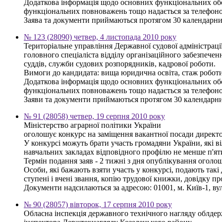
Додаткова інформація щодо основних функціональних обов'
функціональних повноважень тощо надається за телефоном
Заява та документи приймаються протягом 30 календарни
№ 123 (28090) четвер, 4 листопада 2010 року
Територіальне управління Державної судової адміністраці
головного спеціаліста відділу організаційного забезпеченн
суддів, служби судових розпорядників, кадрової роботи.
Вимоги до кандидата: вища юридична освіта, стаж роботи
Додаткова інформація щодо основних функціональних обов'
функціональних повноважень тощо надається за телефоном
Заяви та документи приймаються протягом 30 календарних 
№ 91 (28058) четвер, 19 серпня 2010 року
Міністерство аграрної політики України
оголошує конкурс на заміщення вакантної посади директор
У конкурсі можуть брати участь громадяни України, які в
навчальних закладах відповідного профілю не менше п'яти
Термін подання заяв - 2 тижні з дня опублікування оголо
Особи, які бажають взяти участь у конкурсі, подають такі 
ступені і вчені звання, копію трудової книжки, довідку п
Документи надсилаються за адресою: 01001, м. Київ-1, вул
№ 90 (28057) вівторок, 17 серпня 2010 року
Обласна інспекція державного технічного нагляду облдер