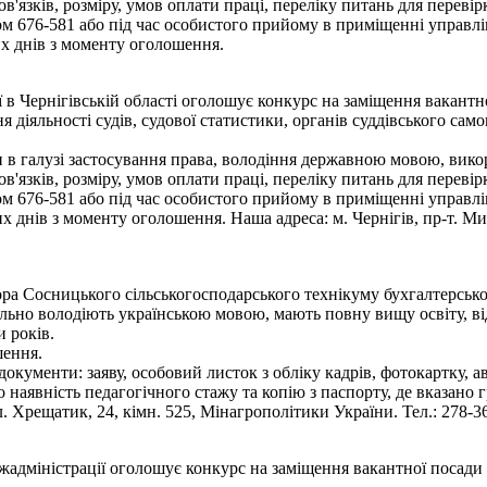
язків, розміру, умов оплати праці, переліку питань для переві
 676-581 або під час особистого прийому в приміщенні управлі
х днів з моменту оголошення.
ї в Чернігівській області оголошує конкурс на заміщення вакант
я діяльності судів, судової статистики, органів суддівського сам
 в галузі застосування права, володіння державною мовою, викор
язків, розміру, умов оплати праці, переліку питань для переві
 676-581 або під час особистого прийому в приміщенні управлі
днів з моменту оголошення. Наша адреса: м. Чернігів, пр-т. Мир
а Сосницького сільськогосподарського технікуму бухгалтерського
ільно володіють українською мовою, мають повну вищу освіту, ві
 років.
шення.
документи: заяву, особовий листок з обліку кадрів, фотокартку, а
ро наявність педагогічного стажу та копію з паспорту, де вказано
. Хрещатик, 24, кімн. 525, Мінагрополітики України. Тел.: 278-36
жадміністрації оголошує конкурс на заміщення вакантної посади 