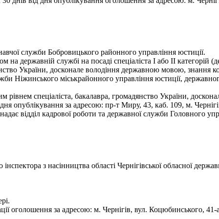
0 днів від дня опублікування оголошення за адресою: м. Чернігів
навчої служби Бобровицького районного управління юстиції.
 на державній службі на посаді спеціаліста І або II категорій 
янство України, досконале володіння державною мовою, знання к
ужби Ніжинського міськрайонного управління юстиції, державно
им рівнем спеціаліста, бакалавра, громадянство України, доско
я опублікування за адресою: пр-т Миру, 43, каб. 109, м. Черніг
надає відділ кадрової роботи та державної служби Головного упра
нспектора з насінництва області Чернігівської обласної державн
рі.
ії оголошення за адресою: м. Чернігів, вул. Коцюбинського, 41-а