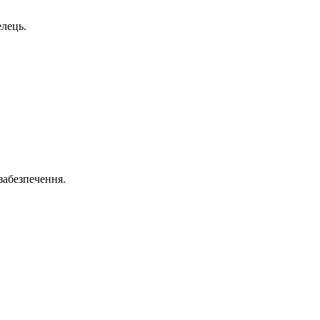
елець.
 забезпечення.