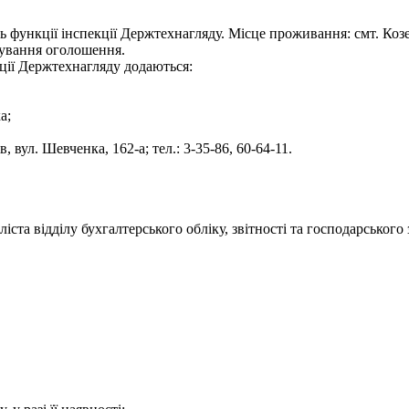
ь функції інспекції Держтехнагляду. Місце проживання: смт. Коз
кування оголошення.
екції Держтехнагляду додаються:
а;
 вул. Шевченка, 162-а; тел.: 3-35-86, 60-64-11.
ста відділу бухгалтерського обліку, звітності та господарського