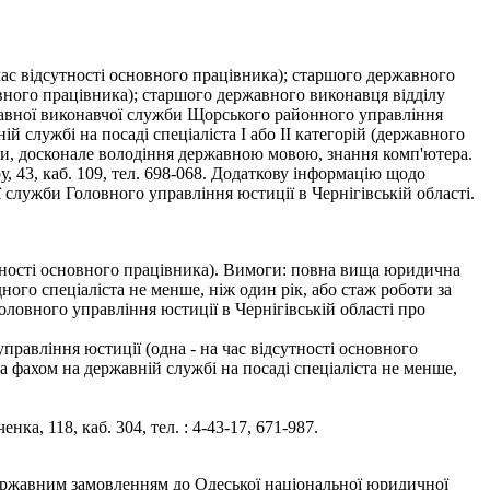
ас відсутності основного працівника); старшого державного
вного працівника); старшого державного виконавця відділу
жавної виконавчої служби Щорського районного управління
й службі на посаді спеціаліста І або ІІ категорій (державного
їни, досконале володіння державною мовою, знання комп'ютера.
 43, каб. 109, тел. 698-068. Додаткову інформацію щодо
 служби Головного управління юстиції в Чернігівській області.
дсутності основного працівника). Вимоги: повна вища юридична
дного спеціаліста не менше, ніж один рік, або стаж роботи за
Головного управління юстиції в Чернігівській області про
 управління юстиції (одна - на час відсутності основного
а фахом на державній службі на посаді спеціаліста не менше,
а, 118, каб. 304, тел. : 4-43-17, 671-987.
 державним замовленням до Одеської національної юридичної