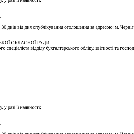
 у разі її наявності;
.
0 днів від дня опублікування оголошення за адресою: м. Чернігів
КОЇ ОБЛАСНОЇ РАДИ
 спеціаліста відділу бухгалтерського обліку, звітності та госпо
 у разі її наявності;
.