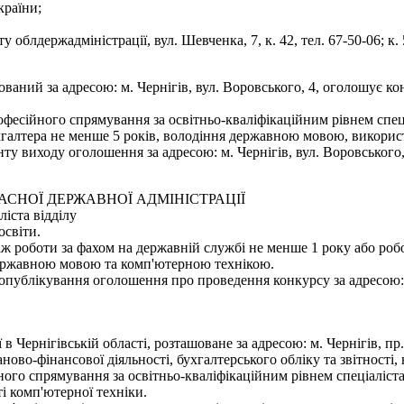
країни;
облдержадміністрації, вул. Шевченка, 7, к. 42, тел. 67-50-06; к. 5
шований за адресою: м. Чернігів, вул. Воровського, 4, оголошує 
фесійного спрямування за освітньо-кваліфікаційним рівнем спеці
хгалтера не менше 5 років, володіння державною мовою, використ
 виходу оголошення за адресою: м. Чернігів, вул. Воровського, 4
ЛАСНОЇ ДЕРЖАВНОЇ АДМІНІСТРАЦІЇ
іста відділу
освіти.
аж роботи за фахом на державній службі не менше 1 року або роб
 державною мовою та комп'ютерною технікою.
ублікування оголошення про проведення конкурсу за адресою: м. Ч
 в Чернігівській області, розташоване за адресою: м. Чернігів, п
ново-фінансової діяльності, бухгалтерського обліку та звітності
ого спрямування за освітньо-кваліфікаційним рівнем спеціаліста
і комп'ютерної техніки.