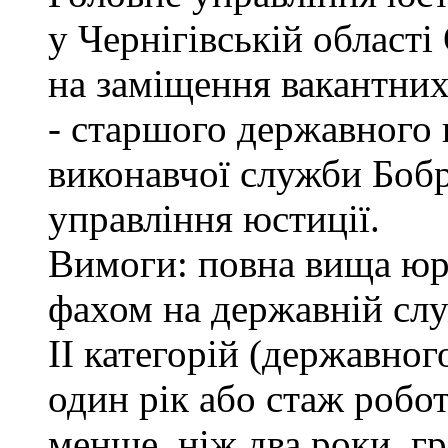
у Чернігівській обл
на заміщення вакантних
- старшого державного 
виконавчої служби Боб
управління юстиції.
Вимоги: повна вища юри
фахом на державній служ
II категорій (державног
один рік або стаж робо
менше, ніж два роки, г