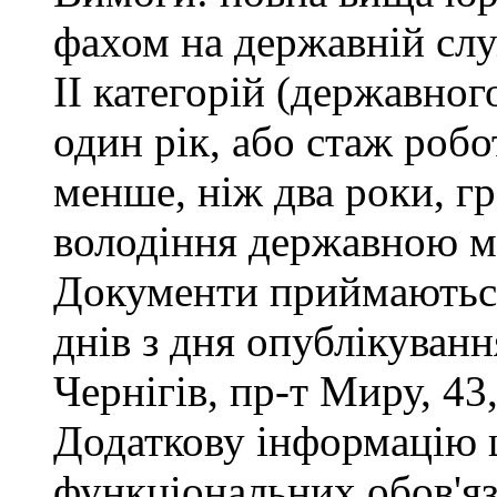
фахом на державній служ
ІІ категорій (державног
один рік, або стаж роб
менше, ніж два роки, г
володіння державною м
Документи приймаються
днів з дня опублікуван
Чернігів, пр-т Миру, 43,
Додаткову інформацію
функціональних обов'яз