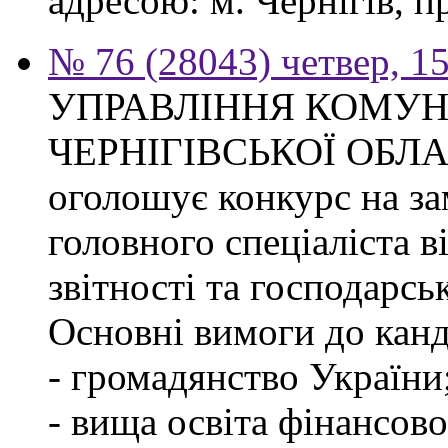
адресою: м. Чернігів, п
№ 76 (28043) четвер, 1
УПРАВЛІННЯ КОМУ
ЧЕРНІГІВСЬКОЇ ОБЛ
оголошує конкурс на за
головного спеціаліста в
звітності та господарсь
Основні вимоги до канд
- громадянство України
- вища освіта фінансов