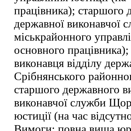
працівника); старшого 
державної виконавчої 
міськрайонного управлін
основного працівника);
виконавця відділу держ
Срібнянського районног
старшого державного ви
виконавчої служби Щор
юстиції (на час відсутн
Вимоги: повна вища юри