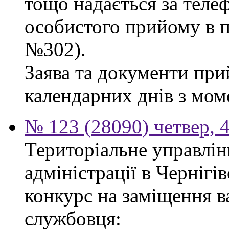
тощо надається за теле
особистого прийому в п
№302).
Заява та документи пр
календарних днів з мом
№ 123 (28090) четвер, 
Територіальне управлін
адміністрації в Чернігі
конкурс на заміщення в
службовця: