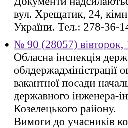
Документи надсилаються
вул. Хрещатик, 24, кім
України. Тел.: 278-36-1
№ 90 (28057) вівторок,
Обласна інспекція держ
облдержадміністрації о
вакантної посади началь
державного інженера-і
Козелецького району.
Вимоги до учасників ко