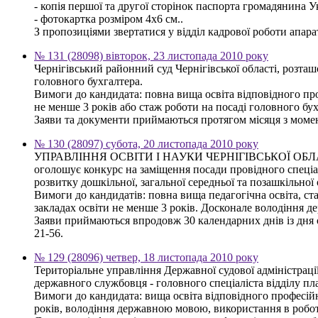
- копія першої та другої сторінок паспорта громадянина У
- фотокартка розміром 4х6 см..
З пропозиціями звертатися у відділ кадрової роботи апарату 
№ 131 (28098) вівторок, 23 листопада 2010 року
Чернігівський районний суд Чернігівської області, розта
головного бухгалтера.
Вимоги до кандидата: повна вища освіта відповідного про
не менше 3 років або стаж роботи на посаді головного бу
Заяви та документи приймаються протягом місяця з моменту
№ 130 (28097) субота, 20 листопада 2010 року
УПРАВЛІННЯ ОСВІТИ І НАУКИ ЧЕРНІГІВСЬКОЇ ОБ
оголошує конкурс на заміщення посади провідного спеціал
розвитку дошкільної, загальної середньої та позашкільної 
Вимоги до кандидатів: повна вища педагогічна освіта, ст
закладах освіти не менше 3 років. Досконале володіння
Заяви приймаються впродовж 30 календарних днів із дня оп
21-56.
№ 129 (28096) четвер, 18 листопада 2010 року
Територіальне управління Державної судової адміністрації
державного службовця - головного спеціаліста відділу пла
Вимоги до кандидата: вища освіта відповідного професійн
років, володіння державною мовою, використання в робот