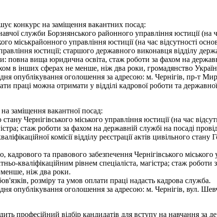
ошує конкурс на заміщення вакантних посад:
навчої служби Борзнянського районного управління юстиції (на ч
ого міськрайонного управління юстиції (на час відсутності осно
правління юстиції; старшого державного виконавця відділу дер
и: повна вища юридична освіта, стаж роботи за фахом на державні
ахом в інших сферах не менше, ніж два роки, громадянство Укра
я опублікування оголошення за адресою: м. Чернігів, пр-т Миру,
ати праці можна отримати у відділі кадрової роботи та державної
 на заміщення вакантної посад:
ого стану Чернігівського міського управління юстиції (на час ві
гістра; стаж роботи за фахом на державній службі на посаді прові
аліфікаційної комісії відділу реєстрації актів цивільного стану 
ного, кадрового та правового забезпечення Чернігівського міського
ньо-кваліфікаційним рівнем спеціаліста, магістра; стаж роботи з
 менше, ніж два роки.
'язків, розміру та умов оплати праці надасть кадрова служба.
 опублікування оголошення за адресою: м. Чернігів, вул. Шевченк
одить професійний відбір кандидатів для вступу на навчання за