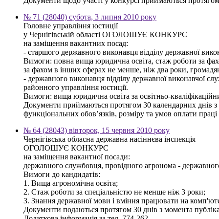
Документи щодо участі у конкурсі приймаються протягом 3
№ 71 (28040) субота, 3 липня 2010 року
Головне управління юстиції
у Чернігівській області ОГОЛОШУЄ КОНКУРС
на заміщення вакантних посад:
- старшого державного виконавця відділу державної вико
Вимоги: повна вища юридична освіта, стаж роботи за фахом
за фахом в інших сферах не менше, ніж два роки, громад
- державного виконавця відділу державної виконавчої сл
районного управління юстиції.
Вимоги: вища юридична освіта за освітньо-кваліфікаційн
Документи приймаються протягом 30 календарних днів з дн
функціональних обов’язків, розміру та умов оплати праці 
№ 64 (28043) вівторок, 15 червня 2010 року
Чернігівська обласна державна насіннєва інспекція
ОГОЛОШУЄ КОНКУРС
на заміщення вакантної посади:
державного службовця, провідного агронома - державного і
Вимоги до кандидатів:
1. Вища агрономічна освіта;
2. Стаж роботи за спеціальністю не менше ніж 3 роки;
3. Знання державної мови і вміння працювати на комп'юте
Документи подаються протягом 30 днів з момента публікац
Додаткова інформація за тел. 774-262.