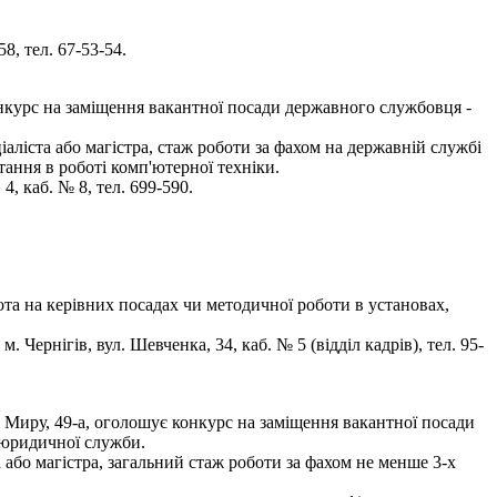
8, тел. 67-53-54.
конкурс на заміщення вакантної посади державного службовця -
аліста або магістра, стаж роботи за фахом на державній службі
ання в роботі комп'ютерної техніки.
, каб. № 8, тел. 699-590.
ота на керівних посадах чи методичної роботи в установах,
ернігів, вул. Шевченка, 34, каб. № 5 (відділ кадрів), тел. 95-
р. Миру, 49-а, оголошує конкурс на заміщення вакантної посади
, юридичної служби.
 або магістра, загальний стаж роботи за фахом не менше 3-х