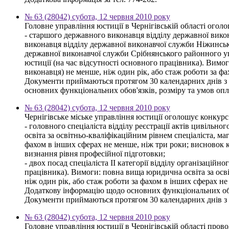
№ 63 (28042) субота, 12 червня 2010 року
Головне управління юстиції в Чернігівській області огол
- старшого державного виконавця відділу державної вико
виконавця відділу державної виконавчої служби Ніжинськ
державної виконавчої служби Срібнянського районного у
юстиції (на час відсутності основного працівника). Вимог
виконавця) не менше, ніж один рік, або стаж роботи за ф
Документи приймаються протягом 30 календарних днів з дн
основних функціональних обов'язків, розміру та умов опл
№ 63 (28042) субота, 12 червня 2010 року
Чернігівське міське управління юстиції оголошує конкурс
- головного спеціаліста відділу реєстрації актів цивільн
освіта за освітньо-кваліфікаційним рівнем спеціаліста, ма
фахом в інших сферах не менше, ніж три роки; висновок кв
визнання рівня професійної підготовки;
- двох посад спеціаліста ІІ категорії відділу організацій
працівника). Вимоги: повна вища юридична освіта за освіт
ніж один рік, або стаж роботи за фахом в інших сферах не
Додаткову інформацію щодо основних функціональних обов
Документи приймаються протягом 30 календарних днів з дня
№ 63 (28042) субота, 12 червня 2010 року
Головне управління юстиції в Чернігівській області пров