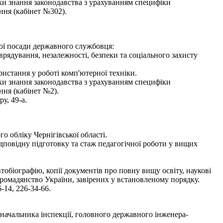
рки знання законодавства з урахуванням специфіки
ння (кабінет №302).
ної посади державного службовця:
оврядування, незалежності, безпеки та соціального захисту
истання у роботі комп'ютерної техніки.
рки знання законодавства з урахуванням специфіки
ння (кабінет №2).
у, 49-а.
 обліку Чернігівської області.
дповідну підготовку та стаж педагогічної роботи у вищих
втобіографію, копії документів про повну вищу освіту, наукові
 громадянство України, завірених у встановленому порядку.
-14, 226-34-66.
начальника інспекції, головного державного інженера-