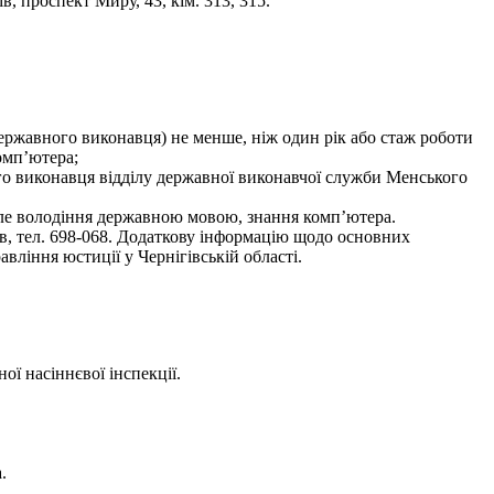
, проспект Миру, 43, кім. 313, 315.
(державного виконавця) не менше, ніж один рік або стаж роботи
омп’ютера;
го виконавця відділу державної виконавчої служби Менського
нале володіння державною мовою, знання комп’ютера.
ів, тел. 698-068. Додаткову інформацію щодо основних
вління юстиції у Чернігівській області.
ої насіннєвої інспекції.
.