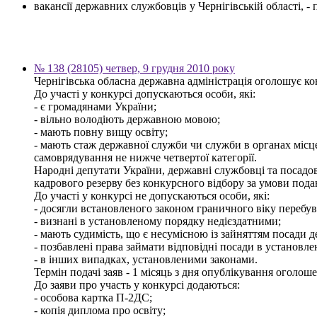
вакансії державних службовців у Чернігівській області, 
№ 138 (28105) четвер, 9 грудня 2010 року
Чернігівська обласна державна адміністрація оголошує кон
До участі у конкурсі допускаються особи, які:
- є громадянами України;
- вільно володіють державною мовою;
- мають повну вищу освіту;
- мають стаж державної служби чи служби в органах місц
самоврядування не нижче четвертої категорії.
Народні депутати України, державні службовці та посадов
кадрового резерву без конкурсного відбору за умови пода
До участі у конкурсі не допускаються особи, які:
- досягли встановленого законом граничного віку перебув
- визнані в установленому порядку недієздатними;
- мають судимість, що є несумісною із зайняттям посади 
- позбавлені права займати відповідні посади в установл
- в інших випадках, установленими законами.
Термін подачі заяв - 1 місяць з дня опублікування оголош
До заяви про участь у конкурсі додаються:
- особова картка П-2ДС;
- копія диплома про освіту;