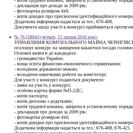
- копія трудової книжки, завірена в установленому порядку,
- декларація про доходи за 2009 рік;
- фотокартка розміром 4х6;
- копія довідки про присвоєння ідентифікаційного номера
Додаткова інформація надається за тел.: 676-408.
Документи щодо участі в конкурсі приймаються протягом 3
№ 76 (28043) четвер, 15 липня 2010 року
УПРАВЛІННЯ КОМУНАЛЬНОГО МАЙНА ЧЕРНІГІВСЬ
оголошує конкурс на заміщення вакантної посади головного
Основні вимоги до кандидата:
- громадянство України;
- вища освіта фінансово-економічного спрямування;
- володіння державною мовою;
- володіння навичками роботи на комп'ютері.
Для участі у конкурсі подаються документи:
- заява на участь у конкурсі;
- особова картка форми №П-2ДС;
- копія паспорта;
- копія диплома з додатками;
- копія трудової книжки, завірена в установленому порядку,
- декларація про доходи за 2009 рік;
- фотокартка розміром 4х6;
- копія довідки про присвоєння ідентифікаційного номера
Додаткова інформація надається за тел.: 676-408, 676-421.