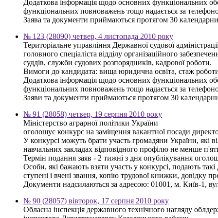
Додаткова інформація щодо основних функціональних обов'
функціональних повноважень тощо надається за телефоном
Заява та документи приймаються протягом 30 календарни
№ 123 (28090) четвер, 4 листопада 2010 року
Територіальне управління Державної судової адміністраці
головного спеціаліста відділу організаційного забезпеченн
суддів, служби судових розпорядників, кадрової роботи.
Вимоги до кандидата: вища юридична освіта, стаж роботи
Додаткова інформація щодо основних функціональних обов'
функціональних повноважень тощо надається за телефоном
Заяви та документи приймаються протягом 30 календарних 
№ 91 (28058) четвер, 19 серпня 2010 року
Міністерство аграрної політики України
оголошує конкурс на заміщення вакантної посади директор
У конкурсі можуть брати участь громадяни України, які в
навчальних закладах відповідного профілю не менше п'яти
Термін подання заяв - 2 тижні з дня опублікування оголо
Особи, які бажають взяти участь у конкурсі, подають такі 
ступені і вчені звання, копію трудової книжки, довідку п
Документи надсилаються за адресою: 01001, м. Київ-1, вул
№ 90 (28057) вівторок, 17 серпня 2010 року
Обласна інспекція державного технічного нагляду облдер