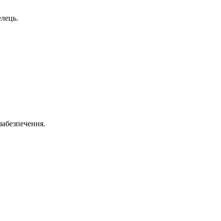
елець.
 забезпечення.