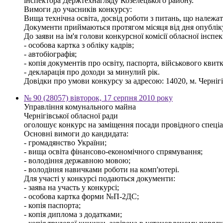
інспектора Держтехнагляду Козелецького району.
Вимоги до учасників конкурсу:
Вища технічна освіта, досвід роботи з питань, що належат
Документи приймаються протягом місяця від дня опублі
До заяви на ім'я голови конкурсної комісії обласної інсп
- особова картка з обліку кадрів;
- автобіографія;
- копія документів про освіту, паспорта, військового квитк
- декларація про доходи за минулий рік.
Довідки про умови конкурсу за адресою: 14020, м. Чернігів,
№ 90 (28057) вівторок, 17 серпня 2010 року
Управління комунального майна
Чернігівської обласної ради
оголошує конкурс на заміщення посади провідного спеціалі
Основні вимоги до кандидата:
- громадянство України;
- вища освіта фінансово-економічного спрямування;
- володіння державною мовою;
- володіння навичками роботи на комп'ютері.
Для участі у конкурсі подаються документи:
- заява на участь у конкурсі;
- особова картка форми №П-2ДС;
- копія паспорта;
- копія диплома з додатками;