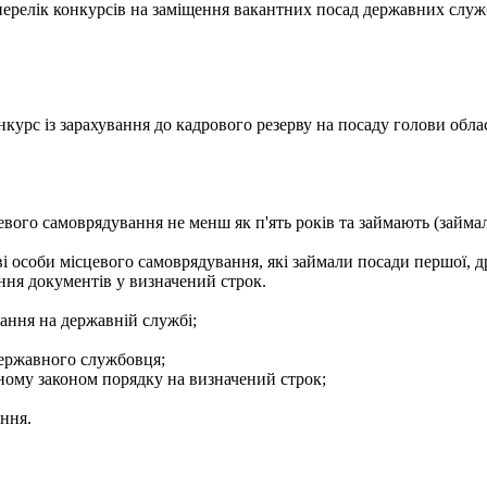
- перелік конкурсів на заміщення вакантних посад державних служ
курс із зарахування до кадрового резерву на посаду голови облас
евого самоврядування не менш як п'ять років та займають (займа
і особи місцевого самоврядування, які займали посади першої, др
ння документів у визначений строк.
ання на державній службі;
державного службовця;
еному законом порядку на визначений строк;
ення.