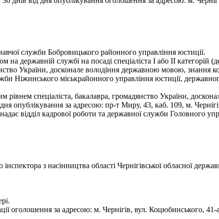
0 днів від дня опублікування оголошення за адресою: м. Чернігів
навчої служби Бобровицького районного управління юстиції.
 на державній службі на посаді спеціаліста І або II категорій 
янство України, досконале володіння державною мовою, знання к
ужби Ніжинського міськрайонного управління юстиції, державно
им рівнем спеціаліста, бакалавра, громадянство України, доско
я опублікування за адресою: пр-т Миру, 43, каб. 109, м. Черніг
надає відділ кадрової роботи та державної служби Головного упра
нспектора з насінництва області Чернігівської обласної державн
рі.
ії оголошення за адресою: м. Чернігів, вул. Коцюбинського, 41-а