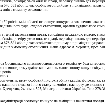
язків, розміру, умов оплати праці, переліку питань для переві
 676-581 або під час особистого прийому в приміщенні управлі
х днів з моменту оголошення.
ї в Чернігівській області оголошує конкурс на заміщення вакант
я діяльності судів, судової статистики, органів суддівського сам
 в галузі застосування права, володіння державною мовою, викор
язків, розміру, умов оплати праці, переліку питань для переві
 676-581 або під час особистого прийому в приміщенні управлі
днів з моменту оголошення. Наша адреса: м. Чернігів, пр-т. Мир
а Сосницького сільськогосподарського технікуму бухгалтерського
ільно володіють українською мовою, мають повну вищу освіту, ві
 років.
шення.
документи: заяву, особовий листок з обліку кадрів, фотокартку, а
ро наявність педагогічного стажу та копію з паспорту, де вказано
. Хрещатик, 24, кімн. 525, Мінагрополітики України. Тел.: 278-36
жадміністрації оголошує конкурс на заміщення вакантної посади 