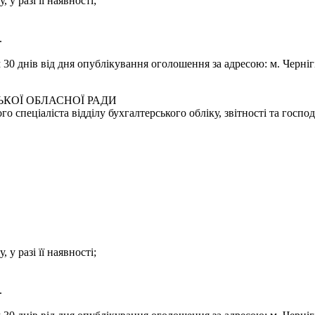
 у разі її наявності;
.
0 днів від дня опублікування оголошення за адресою: м. Чернігів
КОЇ ОБЛАСНОЇ РАДИ
 спеціаліста відділу бухгалтерського обліку, звітності та госпо
 у разі її наявності;
.