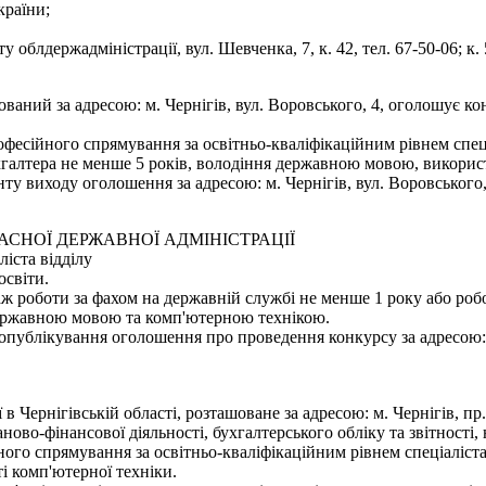
країни;
облдержадміністрації, вул. Шевченка, 7, к. 42, тел. 67-50-06; к. 5
шований за адресою: м. Чернігів, вул. Воровського, 4, оголошує 
фесійного спрямування за освітньо-кваліфікаційним рівнем спеці
хгалтера не менше 5 років, володіння державною мовою, використ
 виходу оголошення за адресою: м. Чернігів, вул. Воровського, 4
ЛАСНОЇ ДЕРЖАВНОЇ АДМІНІСТРАЦІЇ
іста відділу
освіти.
аж роботи за фахом на державній службі не менше 1 року або роб
 державною мовою та комп'ютерною технікою.
ублікування оголошення про проведення конкурсу за адресою: м. Ч
 в Чернігівській області, розташоване за адресою: м. Чернігів, п
ново-фінансової діяльності, бухгалтерського обліку та звітності
ого спрямування за освітньо-кваліфікаційним рівнем спеціаліста
і комп'ютерної техніки.