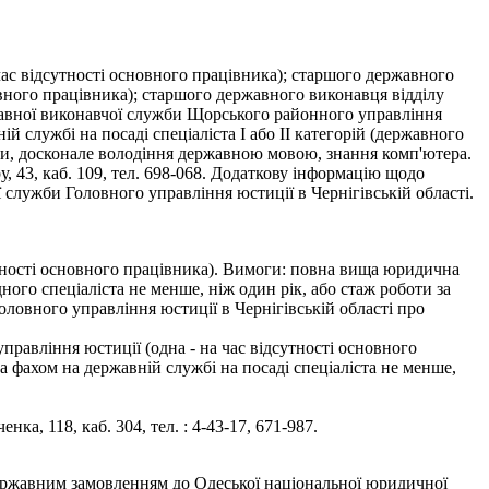
ас відсутності основного працівника); старшого державного
вного працівника); старшого державного виконавця відділу
жавної виконавчої служби Щорського районного управління
й службі на посаді спеціаліста І або ІІ категорій (державного
їни, досконале володіння державною мовою, знання комп'ютера.
 43, каб. 109, тел. 698-068. Додаткову інформацію щодо
 служби Головного управління юстиції в Чернігівській області.
дсутності основного працівника). Вимоги: повна вища юридична
дного спеціаліста не менше, ніж один рік, або стаж роботи за
Головного управління юстиції в Чернігівській області про
 управління юстиції (одна - на час відсутності основного
а фахом на державній службі на посаді спеціаліста не менше,
а, 118, каб. 304, тел. : 4-43-17, 671-987.
 державним замовленням до Одеської національної юридичної