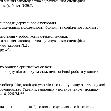
рки знання законодавства з урахуванням специфіки
ння (кабінет №302).
ної посади державного службовця:
оврядування, незалежності, безпеки та соціального захисту
истання у роботі комп'ютерної техніки.
рки знання законодавства з урахуванням специфіки
ння (кабінет №2).
у, 49-а.
 обліку Чернігівської області.
дповідну підготовку та стаж педагогічної роботи у вищих
втобіографію, копії документів про повну вищу освіту, наукові
 громадянство України, завірених у встановленому порядку.
-14, 226-34-66.
начальника інспекції, головного державного інженера-