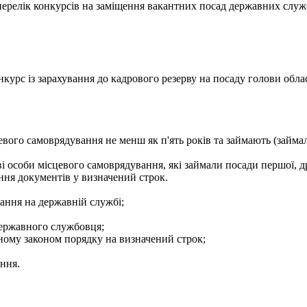
- перелік конкурсів на заміщення вакантних посад державних служ
курс із зарахування до кадрового резерву на посаду голови облас
евого самоврядування не менш як п'ять років та займають (займа
і особи місцевого самоврядування, які займали посади першої, др
ння документів у визначений строк.
ання на державній службі;
державного службовця;
еному законом порядку на визначений строк;
ення.