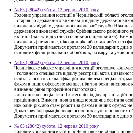
№ 63 (28042) субота, 12 червня 2010 року
Головне управління юстиції в Чернігівській області огол
- старшого державного виконавця відділу державної вико
виконавця відділу державної виконавчої служби Ніжинськ
державної виконавчої служби Срібнянського районного у
юстиції (на час відсутності основного працівника). Вимог
виконавця) не менше, ніж один рік, або стаж роботи за ф
Документи приймаються протягом 30 календарних днів з дн
основних функціональних обов'язків, розміру та умов опл
№ 63 (28042) субота, 12 червня 2010 року
Чернігівське міське управління юстиції оголошує конкурс
- головного спеціаліста відділу реєстрації актів цивільн
освіта за освітньо-кваліфікаційним рівнем спеціаліста, ма
фахом в інших сферах не менше, ніж три роки; висновок кв
визнання рівня професійної підготовки;
- двох посад спеціаліста ІІ категорії відділу організацій
працівника). Вимоги: повна вища юридична освіта за освіт
ніж один рік, або стаж роботи за фахом в інших сферах не
Додаткову інформацію щодо основних функціональних обов
Документи приймаються протягом 30 календарних днів з дня
№ 63 (28042) субота, 12 червня 2010 року
Головне управління юстиції в Чернігівській області пров