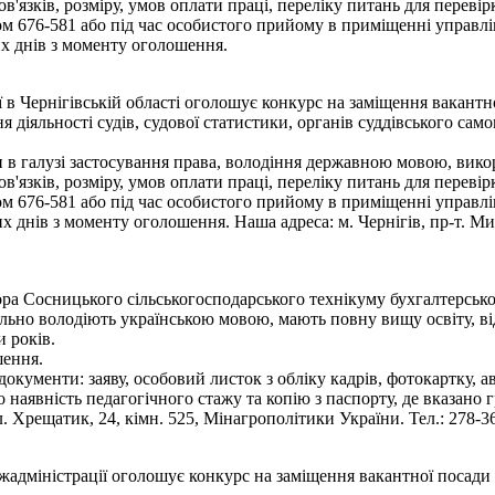
язків, розміру, умов оплати праці, переліку питань для переві
 676-581 або під час особистого прийому в приміщенні управлі
х днів з моменту оголошення.
ї в Чернігівській області оголошує конкурс на заміщення вакант
я діяльності судів, судової статистики, органів суддівського сам
 в галузі застосування права, володіння державною мовою, викор
язків, розміру, умов оплати праці, переліку питань для переві
 676-581 або під час особистого прийому в приміщенні управлі
днів з моменту оголошення. Наша адреса: м. Чернігів, пр-т. Мир
а Сосницького сільськогосподарського технікуму бухгалтерського
ільно володіють українською мовою, мають повну вищу освіту, ві
 років.
шення.
документи: заяву, особовий листок з обліку кадрів, фотокартку, а
ро наявність педагогічного стажу та копію з паспорту, де вказано
. Хрещатик, 24, кімн. 525, Мінагрополітики України. Тел.: 278-36
жадміністрації оголошує конкурс на заміщення вакантної посади 