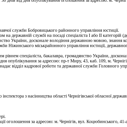
0 днів від дня опублікування оголошення за адресою: м. Чернігів
навчої служби Бобровицького районного управління юстиції.
 на державній службі на посаді спеціаліста І або II категорій 
янство України, досконале володіння державною мовою, знання к
ужби Ніжинського міськрайонного управління юстиції, державно
им рівнем спеціаліста, бакалавра, громадянство України, доско
я опублікування за адресою: пр-т Миру, 43, каб. 109, м. Черніг
надає відділ кадрової роботи та державної служби Головного упра
нспектора з насінництва області Чернігівської обласної державн
рі.
ії оголошення за адресою: м. Чернігів, вул. Коцюбинського, 41-а