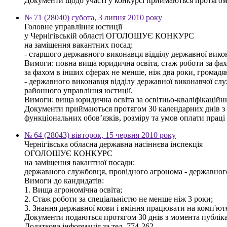
Документи щодо участі у конкурсі приймаються протягом 3
№ 71 (28040) субота, 3 липня 2010 року
Головне управління юстиції
у Чернігівській області ОГОЛОШУЄ КОНКУРС
на заміщення вакантних посад:
- старшого державного виконавця відділу державної вико
Вимоги: повна вища юридична освіта, стаж роботи за фахом
за фахом в інших сферах не менше, ніж два роки, громад
- державного виконавця відділу державної виконавчої сл
районного управління юстиції.
Вимоги: вища юридична освіта за освітньо-кваліфікаційн
Документи приймаються протягом 30 календарних днів з дн
функціональних обов’язків, розміру та умов оплати праці 
№ 64 (28043) вівторок, 15 червня 2010 року
Чернігівська обласна державна насіннєва інспекція
ОГОЛОШУЄ КОНКУРС
на заміщення вакантної посади:
державного службовця, провідного агронома - державного і
Вимоги до кандидатів:
1. Вища агрономічна освіта;
2. Стаж роботи за спеціальністю не менше ніж 3 роки;
3. Знання державної мови і вміння працювати на комп'юте
Документи подаються протягом 30 днів з момента публікац
Додаткова інформація за тел. 774-262.