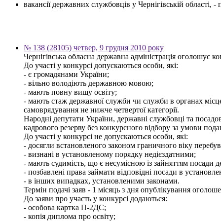
вакансії державних службовців у Чернігівській області, 
№ 138 (28105) четвер, 9 грудня 2010 року
Чернігівська обласна державна адміністрація оголошує кон
До участі у конкурсі допускаються особи, які:
- є громадянами України;
- вільно володіють державною мовою;
- мають повну вищу освіту;
- мають стаж державної служби чи служби в органах місц
самоврядування не нижче четвертої категорії.
Народні депутати України, державні службовці та посадов
кадрового резерву без конкурсного відбору за умови пода
До участі у конкурсі не допускаються особи, які:
- досягли встановленого законом граничного віку перебув
- визнані в установленому порядку недієздатними;
- мають судимість, що є несумісною із зайняттям посади 
- позбавлені права займати відповідні посади в установл
- в інших випадках, установленими законами.
Термін подачі заяв - 1 місяць з дня опублікування оголош
До заяви про участь у конкурсі додаються:
- особова картка П-2ДС;
- копія диплома про освіту;