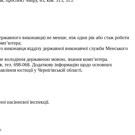
, проспект Миру, 43, кім. 313, 315.
(державного виконавця) не менше, ніж один рік або стаж роботи
омп’ютера;
го виконавця відділу державної виконавчої служби Менського
нале володіння державною мовою, знання комп’ютера.
ів, тел. 698-068. Додаткову інформацію щодо основних
вління юстиції у Чернігівській області.
ої насіннєвої інспекції.
.