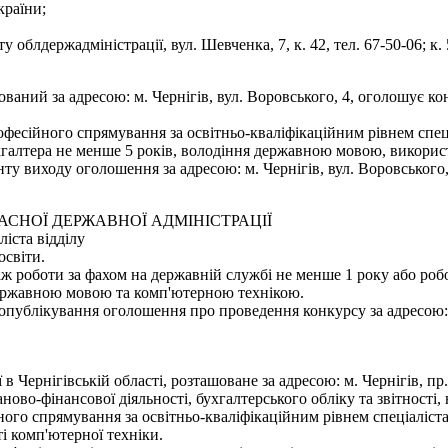
країни;
облдержадміністрації, вул. Шевченка, 7, к. 42, тел. 67-50-06; к. 5
шований за адресою: м. Чернігів, вул. Воровського, 4, оголошує 
фесійного спрямування за освітньо-кваліфікаційним рівнем спеці
хгалтера не менше 5 років, володіння державною мовою, використ
 виходу оголошення за адресою: м. Чернігів, вул. Воровського, 4
ЛАСНОЇ ДЕРЖАВНОЇ АДМІНІСТРАЦІЇ
іста відділу
освіти.
аж роботи за фахом на державній службі не менше 1 року або роб
 державною мовою та комп'ютерною технікою.
ублікування оголошення про проведення конкурсу за адресою: м. Ч
 в Чернігівській області, розташоване за адресою: м. Чернігів, п
ново-фінансової діяльності, бухгалтерського обліку та звітності
ого спрямування за освітньо-кваліфікаційним рівнем спеціаліста
і комп'ютерної техніки.