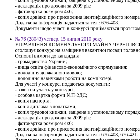
- копія трудової книжки, завірена в установленому порядку,
- декларація про доходи за 2009 рік;
- фотокартка розміром 4х6;
- копія довідки про присвоєння ідентифікаційного номера
Додаткова інформація надається за тел.: 676-408.
Документи щодо участі в конкурсі приймаються протягом 3
№ 76 (28043) четвер, 15 липня 2010 року
УПРАВЛІННЯ КОМУНАЛЬНОГО МАЙНА ЧЕРНІГІВСЬ
оголошує конкурс на заміщення вакантної посади головного
Основні вимоги до кандидата:
- громадянство України;
- вища освіта фінансово-економічного спрямування;
- володіння державною мовою;
- володіння навичками роботи на комп'ютері.
Для участі у конкурсі подаються документи:
- заява на участь у конкурсі;
- особова картка форми №П-2ДС;
- копія паспорта;
- копія диплома з додатками;
- копія трудової книжки, завірена в установленому порядку,
- декларація про доходи за 2009 рік;
- фотокартка розміром 4х6;
- копія довідки про присвоєння ідентифікаційного номера
Додаткова інформація надається за тел.: 676-408, 676-421.