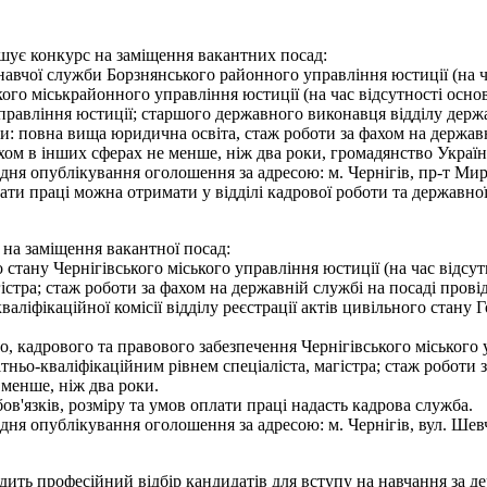
ошує конкурс на заміщення вакантних посад:
навчої служби Борзнянського районного управління юстиції (на ч
ого міськрайонного управління юстиції (на час відсутності осно
правління юстиції; старшого державного виконавця відділу дер
и: повна вища юридична освіта, стаж роботи за фахом на державні
ахом в інших сферах не менше, ніж два роки, громадянство Укра
я опублікування оголошення за адресою: м. Чернігів, пр-т Миру,
ати праці можна отримати у відділі кадрової роботи та державної
 на заміщення вакантної посад:
ого стану Чернігівського міського управління юстиції (на час ві
гістра; стаж роботи за фахом на державній службі на посаді прові
аліфікаційної комісії відділу реєстрації актів цивільного стану 
ного, кадрового та правового забезпечення Чернігівського міського
ньо-кваліфікаційним рівнем спеціаліста, магістра; стаж роботи з
 менше, ніж два роки.
'язків, розміру та умов оплати праці надасть кадрова служба.
 опублікування оголошення за адресою: м. Чернігів, вул. Шевченк
одить професійний відбір кандидатів для вступу на навчання за