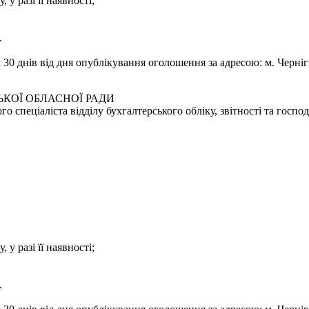
 у разі її наявності;
.
0 днів від дня опублікування оголошення за адресою: м. Чернігів
КОЇ ОБЛАСНОЇ РАДИ
 спеціаліста відділу бухгалтерського обліку, звітності та госпо
 у разі її наявності;
.