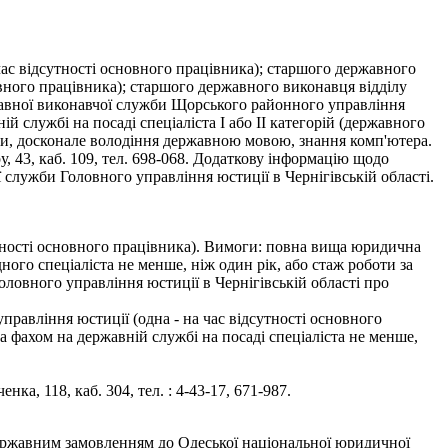
ас відсутності основного працівника); старшого державного
вного працівника); старшого державного виконавця відділу
жавної виконавчої служби Щорського районного управління
й службі на посаді спеціаліста І або ІІ категорій (державного
їни, досконале володіння державною мовою, знання комп'ютера.
 43, каб. 109, тел. 698-068. Додаткову інформацію щодо
 служби Головного управління юстиції в Чернігівській області.
дсутності основного працівника). Вимоги: повна вища юридична
дного спеціаліста не менше, ніж один рік, або стаж роботи за
Головного управління юстиції в Чернігівській області про
 управління юстиції (одна - на час відсутності основного
а фахом на державній службі на посаді спеціаліста не менше,
а, 118, каб. 304, тел. : 4-43-17, 671-987.
 державним замовленням до Одеської національної юридичної