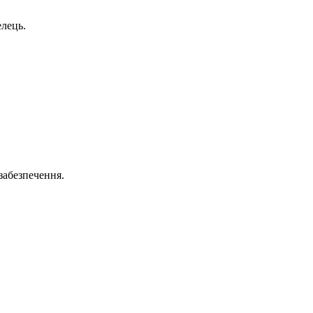
елець.
 забезпечення.