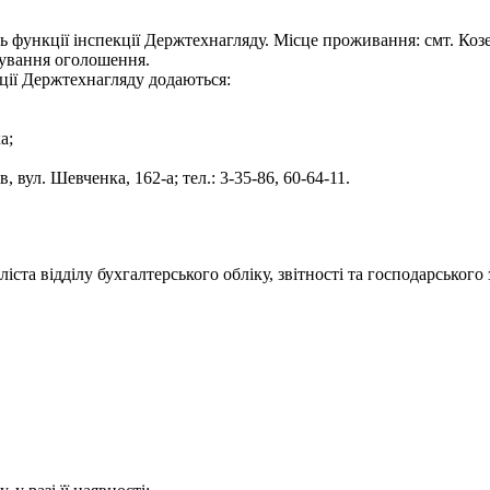
ь функції інспекції Держтехнагляду. Місце проживання: смт. Коз
кування оголошення.
екції Держтехнагляду додаються:
а;
 вул. Шевченка, 162-а; тел.: 3-35-86, 60-64-11.
ста відділу бухгалтерського обліку, звітності та господарського