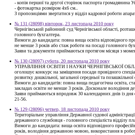
- копія першої та другої сторінок паспорта громадянина У
- фотокартка розміром 4х6 см..
З пропозиціями звертатися у відділ кадрової роботи апарату 
№ 131 (28098) вівторок, 23 листопада 2010 року
Чернігівський районний суд Чернігівської області, розта
головного бухгалтера.
Вимоги до кандидата: повна вища освіта відповідного про
не менше 3 років або стаж роботи на посаді головного бу
Заяви та документи приймаються протягом місяця з моменту
№ 130 (28097) субота, 20 листопада 2010 року
УПРАВЛІННЯ ОСВІТИ І НАУКИ ЧЕРНІГІВСЬКОЇ ОБ
оголошує конкурс на заміщення посади провідного спеціал
розвитку дошкільної, загальної середньої та позашкільної 
Вимоги до кандидатів: повна вища педагогічна освіта, ст
закладах освіти не менше 3 років. Досконале володіння
Заяви приймаються впродовж 30 календарних днів із дня оп
21-56.
№ 129 (28096) четвер, 18 листопада 2010 року
Територіальне управління Державної судової адміністрації
державного службовця - головного спеціаліста відділу пла
Вимоги до кандидата: вища освіта відповідного професійн
років, володіння державною мовою, використання в робот