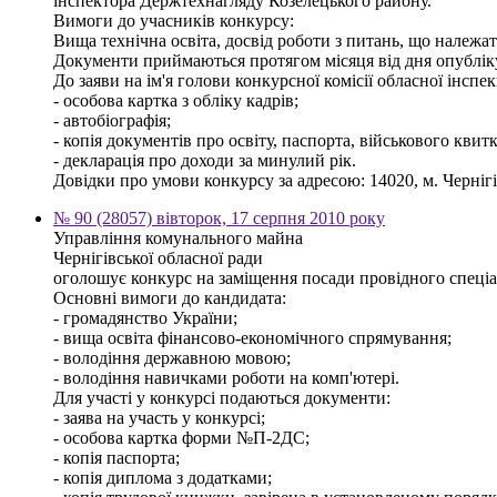
інспектора Держтехнагляду Козелецького району.
Вимоги до учасників конкурсу:
Вища технічна освіта, досвід роботи з питань, що належат
Документи приймаються протягом місяця від дня опублі
До заяви на ім'я голови конкурсної комісії обласної інсп
- особова картка з обліку кадрів;
- автобіографія;
- копія документів про освіту, паспорта, військового квитк
- декларація про доходи за минулий рік.
Довідки про умови конкурсу за адресою: 14020, м. Чернігів,
№ 90 (28057) вівторок, 17 серпня 2010 року
Управління комунального майна
Чернігівської обласної ради
оголошує конкурс на заміщення посади провідного спеціалі
Основні вимоги до кандидата:
- громадянство України;
- вища освіта фінансово-економічного спрямування;
- володіння державною мовою;
- володіння навичками роботи на комп'ютері.
Для участі у конкурсі подаються документи:
- заява на участь у конкурсі;
- особова картка форми №П-2ДС;
- копія паспорта;
- копія диплома з додатками;