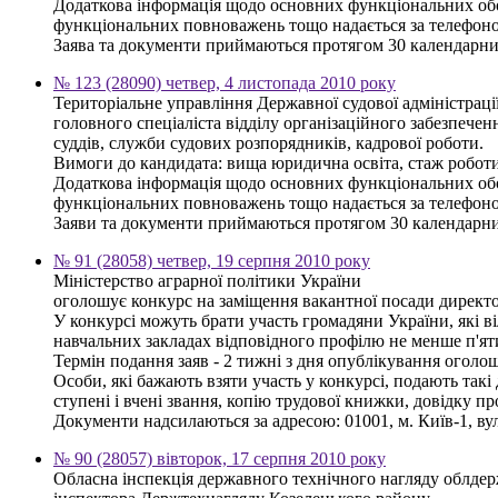
Додаткова інформація щодо основних функціональних обов'
функціональних повноважень тощо надається за телефоном
Заява та документи приймаються протягом 30 календарни
№ 123 (28090) четвер, 4 листопада 2010 року
Територіальне управління Державної судової адміністраці
головного спеціаліста відділу організаційного забезпеченн
суддів, служби судових розпорядників, кадрової роботи.
Вимоги до кандидата: вища юридична освіта, стаж роботи
Додаткова інформація щодо основних функціональних обов'
функціональних повноважень тощо надається за телефоном
Заяви та документи приймаються протягом 30 календарних 
№ 91 (28058) четвер, 19 серпня 2010 року
Міністерство аграрної політики України
оголошує конкурс на заміщення вакантної посади директор
У конкурсі можуть брати участь громадяни України, які в
навчальних закладах відповідного профілю не менше п'яти
Термін подання заяв - 2 тижні з дня опублікування оголо
Особи, які бажають взяти участь у конкурсі, подають такі 
ступені і вчені звання, копію трудової книжки, довідку п
Документи надсилаються за адресою: 01001, м. Київ-1, вул
№ 90 (28057) вівторок, 17 серпня 2010 року
Обласна інспекція державного технічного нагляду облдер