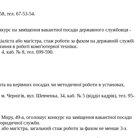
8, тел. 67-53-54.
конкурс на заміщення вакантної посади державного службовця -
аліста або магістра, стаж роботи за фахом на державній службі
ання в роботі комп'ютерної техніки.
, каб. № 8, тел. 699-590.
ота на керівних посадах чи методичної роботи в установах,
ернігів, вул. Шевченка, 34, каб. № 5 (відділ кадрів), тел. 95-
р. Миру, 49-а, оголошує конкурс на заміщення вакантної посади
, юридичної служби.
 або магістра, загальний стаж роботи за фахом не менше 3-х