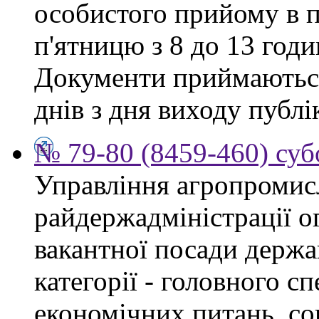
особистого прийому в п
п'ятницю з 8 до 13 годи
Документи приймаються
днів з дня виходу публі
№ 79-80 (8459-460) суб
Управління агропромис
райдержадміністрації о
вакантної посади держа
категорії - головного сп
економічних питань, со