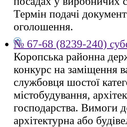
посадах у виробничих с
Термін подачі документі
оголошення.
№ 67-68 (8239-240) суб
Коропська районна дер
конкурс на заміщення в
службовця шостої катего
містобудування, архіте
господарства. Вимоги д
архітектурна або будіве