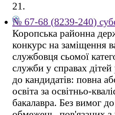
21.
№ 67-68 (8239-240) суб
Коропська районна дер
конкурс на заміщення в
службовця сьомої категор
служби у справах дітей
до кандидатів: повна аб
освіта за освітньо-квал
бакалавра. Без вимог до
обмежень, пов'язаних 