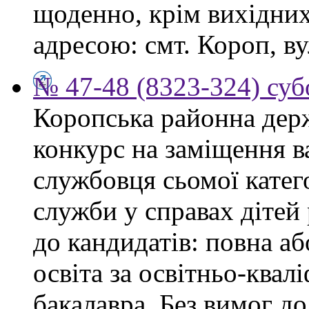
щоденно, крім вихідних,
адресою: смт. Короп, ву
№ 47-48 (8323-324) суб
Коропська районна дер
конкурс на заміщення в
службовця сьомої категор
служби у справах дітей
до кандидатів: повна аб
освіта за освітньо-квал
бакалавра. Без вимог до