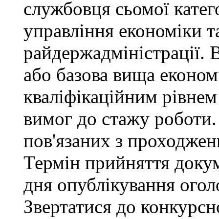
службовця сьомої категор
управління економіки т
райдержадміністрації. 
або базова вища економі
кваліфікаційним рівнем 
вимог до стажу роботи.
пов'язаних з проходже
Термін прийняття докум
дня опублікування ого
Звертатися до конкурсно