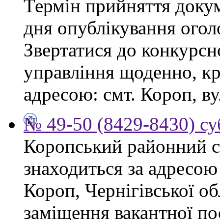
Термін прийняття докум
дня опублікування ого
Звертатися до конкурсно
управління щоденно, крі
адресою: смт. Короп, ву
№ 49-50 (8429-8430) су
Коропський районний су
знаходиться за адресою 
Короп, Чернігівської об
заміщення вакантної пос