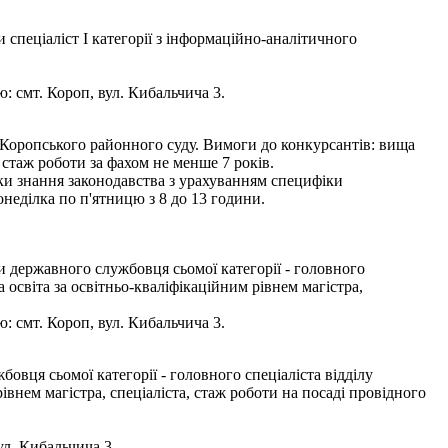
спеціаліст І категорії з інформаційно-аналітичного
: смт. Короп, вул. Кибальчича 3.
 Коропського районного суду. Вимоги до конкурсантів: вища
 стаж роботи за фахом не менше 7 років.
рки знання законодавства з урахуванням специфіки
неділка по п'ятницю з 8 до 13 години.
 державного службовця сьомої категорії - головного
освіта за освітньо-кваліфікаційним рівнем магістра,
: смт. Короп, вул. Кибальчича 3.
вця сьомої категорії - головного спеціаліста відділу
внем магістра, спеціаліста, стаж роботи на посаді провідного
ул. Кибальчича 3.