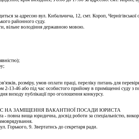
иться за адресою вул. Кибальчича, 12, смт. Короп, Чернігівської
ького районного суду.
ти, вільне володіння державною мовою.
аявністю);
у;
язків, розміру, умов оплати праці, переліку питань для переві
 2-13-46 або під час особистого прийому в приміщенні суду з по
дня виходу публікації про оголошення конкурсу.
С НА ЗАМІЩЕННЯ ВАКАНТНОЇ ПОСАДИ ЮРИСТА
 - повна вища юридична, досвід роботи за спеціальністю, викори
самоврядування.
ул. Горького, 9. Звертатись до секретаря ради.