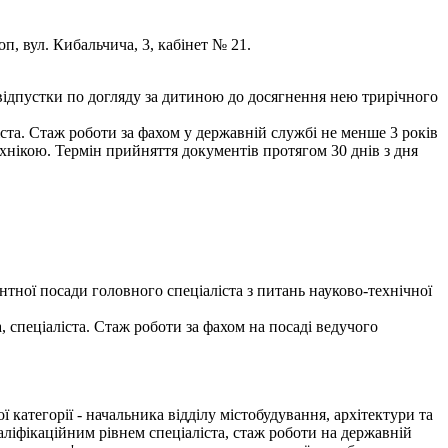
оп, вул. Кибальчича, 3, кабінет № 21.
відпустки по догляду за дитиною до досягнення нею трирічного
ста. Стаж роботи за фахом у державній службі не менше 3 років
хнікою. Термін прийняття документів протягом 30 днів з дня
тної посади головного спеціаліста з питань науково-технічної
 спеціаліста. Стаж роботи за фахом на посаді ведучого
атегорії - начальника відділу містобудування, архітектури та
аліфікаційним рівнем спеціаліста, стаж роботи на державній