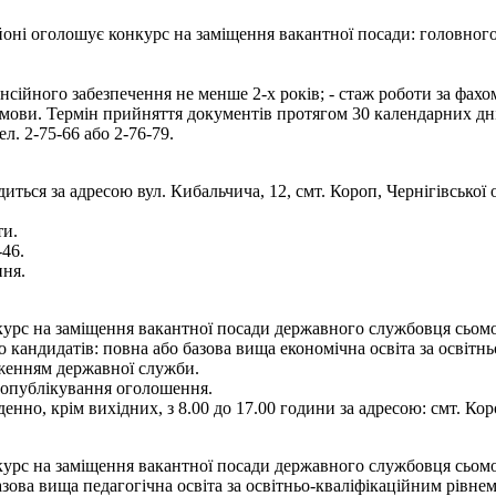
ні оголошує конкурс на заміщення вакантної посади: головного с
енсійного забезпечення не менше 2-х років; - стаж роботи за фах
 мови. Термін прийняття документів протягом 30 календарних дн
ел. 2-75-66 або 2-76-79.
иться за адресою вул. Кибальчича, 12, смт. Короп, Чернігівської
ти.
-46.
ння.
рс на заміщення вакантної посади державного службовця сьомої ка
кандидатів: повна або базова вища економічна освіта за освітньо
дженням державної служби.
я опублікування оголошення.
енно, крім вихідних, з 8.00 до 17.00 години за адресою: смт. Кор
рс на заміщення вакантної посади державного службовця сьомої ка
зова вища педагогічна освіта за освітньо-кваліфікаційним рівнем 