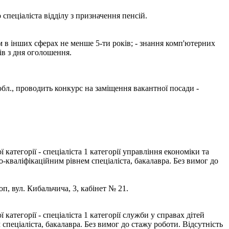
пеціаліста відділу з призначення пенсій.
ом в інших сферах не менше 5-ти років; - знання комп'ютерних
ів з дня оголошення.
 обл., проводить конкурс на заміщення вакантної посади -
тегорії - спеціаліста 1 категорії управління економіки та
-кваліфікаційним рівнем спеціаліста, бакалавра. Без вимог до
оп, вул. Кибальчича, 3, кабінет № 21.
тегорії - спеціаліста 1 категорії служби у справах дітей
спеціаліста, бакалавра. Без вимог до стажу роботи. Відсутність