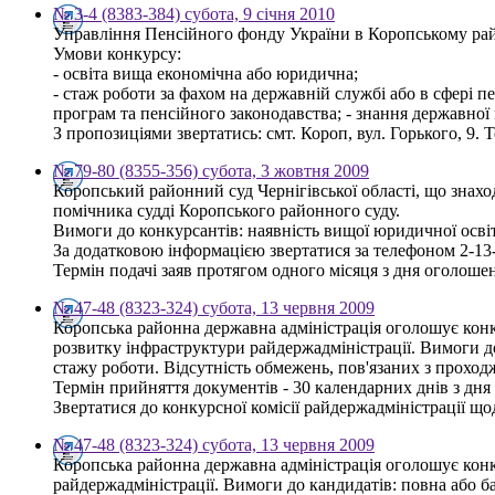
№ 3-4 (8383-384) субота, 9 січня 2010
Управління Пенсійного фонду України в Коропському райо
Умови конкурсу:
- освіта вища економічна або юридична;
- стаж роботи за фахом на державній службі або в сфері п
програм та пенсійного законодавства; - знання державної
З пропозиціями звертатись: смт. Короп, вул. Горького, 9. Т
№ 79-80 (8355-356) субота, 3 жовтня 2009
Коропський районний суд Чернігівської області, що знаход
помічника судді Коропського районного суду.
Вимоги до конкурсантів: наявність вищої юридичної осві
За додатковою інформацією звертатися за телефоном 2-13
Термін подачі заяв протягом одного місяця з дня оголоше
№ 47-48 (8323-324) субота, 13 червня 2009
Коропська районна державна адміністрація оголошує конку
розвитку інфраструктури райдержадміністрації. Вимоги до 
стажу роботи. Відсутність обмежень, пов'язаних з прохо
Термін прийняття документів - 30 календарних днів з дн
Звертатися до конкурсної комісії райдержадміністрації щод
№ 47-48 (8323-324) субота, 13 червня 2009
Коропська районна державна адміністрація оголошує конку
райдержадміністрації. Вимоги до кандидатів: повна або ба