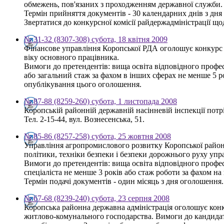
обмежень, пов'язаних з проходженням державної служби.
Термін прийняття документів - 30 календарних днів з дн
Звертатися до конкурсної комісії райдержадміністрації щод
№ 31-32 (8307-308) субота, 18 квітня 2009
Фінансове управління Коропської РДА оголошує конкурс н
віку основного працівника.
Вимоги до претендентів: вища освіта відповідного профес
або загальний стаж за фахом в інших сферах не менше 5 
опублікування цього оголошення.
№ 87-88 (8259-260) субота, 1 листопада 2008
Коропській районній державній насінневій інспекції потр
Тел. 2-15-44, вул. Вознесенська, 51.
№ 85-86 (8257-258) субота, 25 жовтня 2008
Управління агропромислового розвитку Коропської районно
політики, техніки безпеки і безпеки дорожнього руху упр
Вимоги до претендентів: вища освіта відповідного профес
спеціаліста не менше 3 років або стаж роботи за фахом н
Термін подачі документів - один місяць з дня оголошення.
№ 67-68 (8239-240) субота, 23 серпня 2008
Коропська районна державна адміністрація оголошує конку
житлово-комунального господарства. Вимоги до кандидатів