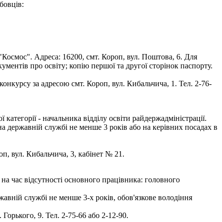
бовців:
осмос". Адреса: 16200, смт. Короп, вул. Поштова, 6. Для
кументів про освіту; копію першої та другої сторінок паспорту.
нкурсу за адресою смт. Короп, вул. Кибальчича, 1. Тел. 2-76-
атегорії - начальника відділу освіти райдержадміністрації.
на державній службі не менше 3 років або на керівних посадах в
оп, вул. Кибальчича, 3, кабінет № 21.
на час відсутності основного працівника: головного
авній службі не менше 3-х років, обов'язкове володіння
орького, 9. Тел. 2-75-66 або 2-12-90.