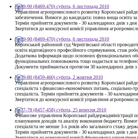
№ 89-90 (8469-470) субота, 6 листопада 2010
Управління агропромислового розвитку Коропської райдерж
забезпечення. Вимоги до кандидата: повна вища освіта за 
Термін прийняття документів - 30 календарних днів з дн
Звертатися до конкурсної комісії управління агропромисло
№ 89-90 (8469-470) субота, 6 листопада 2010
Коропський районний суд Чернігівської області проводит
освіта відповідного професійного спрямування, стаж робо
Додаткова інформація щодо основних функціональних обов'
функціональних повноважень тощо надається за телефоном
Документи приймаються протягом 30 календарних днів з 
№ 79-80 (8459-460) субота, 2 жовтня 2010
Управління агропромислового розвитку Коропської райдер
спеціаліста з фінансово-економічних питань, соціально-тр
спеціаліста. Термін прийняття документів - 30 календарн
Звертатися до конкурсної комісії управління агропромисло
№ 77-78 (8457-458) субота, 25 вересня 2010
Фінансове управління Коропської райдержадміністрації ог
планування доходів та аналізу виконання бюджету. Вимоги 
спеціаліста не менше 3-х років або загального стажу держ
Термін прийняття документів - 30 календарних днів з дн
Звертатися до конкурсної комісії фінансового управління щ