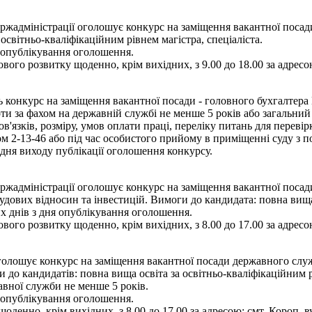
адміністрації оголошує конкурс на заміщення вакантної посади 
освітньо-кваліфікаційним рівнем магістра, спеціаліста.
я опублікування оголошення.
вого розвитку щоденно, крім вихідних, з 9.00 до 18.00 за адресою
ь конкурс на заміщення вакантної посади - головного бухгалтера
ти за фахом на державній службі не менше 5 років або загальний
язків, розміру, умов оплати праці, переліку питань для переві
 2-13-46 або під час особистого прийому в приміщенні суду з по
дня виходу публікації оголошення конкурсу.
жадміністрації оголошує конкурс на заміщення вакантної посади
удових відносин та інвестицій. Вимоги до кандидата: повна вища 
их днів з дня опублікування оголошення.
вого розвитку щоденно, крім вихідних, з 8.00 до 17.00 за адресою
олошує конкурс на заміщення вакантної посади державного службо
до кандидатів: повна вища освіта за освітньо-кваліфікаційним рі
авної служби не менше 5 років.
я опублікування оголошення.
оденно, крім вихідних, з 8.00 до 17.00 за адресою: смт. Короп, в