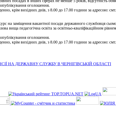
ерівних посадах в інших сферах не менше 5 років, відсутність о
я опублікування оголошення.
енно, крім вихідних днів, з 8.00 до 17.00 години за адресою: смт
рс на заміщення вакантної посади державного службовця сьомої ка
зова вища педагогічна освіта за освітньо-кваліфікаційним рівнем 
я опублікування оголошення.
енно, крім вихідних днів, з 8.00 до 17.00 години за адресою: смт
ІЇ НА ДЕРЖАВНУ СЛУЖБУ В ЧЕРНІГІВСЬКІЙ ОБЛАСТІ