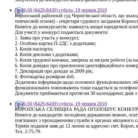
№ 49-50 (8429-8430) субота, 19 червня 2010
Коропський районний суд Чернігівської області, що знаход
тимчасовій основі) - секретаря судового засідання Коропс
Вимоги до конкурсантів: наявність вищої юридичної осві
Для участі у конкурсі подаються документи:
1. Заява про участь у конкурсі;
2. Особова картка П-2ДС з додатками;
3. Копія паспорта;
4. Копія диплома з додатками;
5. Копія трудової книжки, завірена за місцем роботи (за н
6. Копія довідки про присвоєння ідентифікаційного номер
7. Декларація про доходи за 2009 рік;
8. Фотокартка розміром 4х6.
Додаткова інформація щодо основних функціональних обов'
функціональних повноважень тощо надається за телефоном
Документи приймаються протягом 30 календарних днів з 
№ 49-50 (8429-8430) субота, 19 червня 2010
КОРОПСЬКА СЕЛИЩНА РАДА ОГОЛОШУЄ КОНКУР
Вимоги до кандидатів: володіння державною мовою, освіта
пов'язаних з проходженням служби в органах місцевого 
Термін подання заяв до 12 липня за адресою: смт. Короп, в
Тел. 2-75-79.