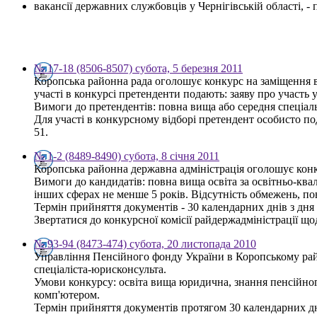
вакансії державних службовців у Чернігівській області, 
№ 17-18 (8506-8507) субота, 5 березня 2011
Коропська районна рада оголошує конкурс на заміщення в
участі в конкурсі претенденти подають: заяву про участь у
Вимоги до претендентів: повна вища або середня спеціаль
Для участі в конкурсному відборі претендент особисто по
51.
№ 1-2 (8489-8490) субота, 8 січня 2011
Коропська районна державна адміністрація оголошує конку
Вимоги до кандидатів: повна вища освіта за освітньо-квал
інших сферах не менше 5 років. Відсутність обмежень, п
Термін прийняття документів - 30 календарних днів з дн
Звертатися до конкурсної комісії райдержадміністрації щод
№ 93-94 (8473-474) субота, 20 листопада 2010
Управління Пенсійного фонду України в Коропському райо
спеціаліста-юрисконсульта.
Умови конкурсу: освіта вища юридична, знання пенсійного
комп'ютером.
Термін прийняття документів протягом 30 календарних днів