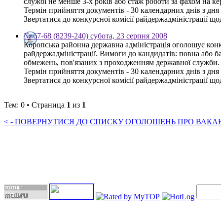
службі не менше 3-х років або стаж роботи за фахом на к
Термін прийняття документів - 30 календарних днів з дн
Звертатися до конкурсної комісії райдержадміністрації щод
№ 67-68 (8239-240) субота, 23 серпня 2008
Коропська районна державна адміністрація оголошує конку
райдержадміністрації. Вимоги до кандидатів: повна або ба
обмежень, пов'язаних з проходженням державної служби.
Термін прийняття документів - 30 календарних днів з дн
Звертатися до конкурсної комісії райдержадміністрації щод
Тем: 0 • Страница
1
из
1
< - ПОВЕРНУТИСЯ ДО СПИСКУ ОГОЛОШЕНЬ ПРО ВАКАНС