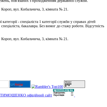
бмежень, пов'язаних з проходженням державної служби.
. Короп, вул. Кибальчича, 3, кімната № 21.
тегорії - спеціаліста 1 категорії служби у справах дітей
спеціаліста, бакалавра. Без вимог до стажу роботи. Відсутність
. Короп, вул. Кибальчича, 3, кімната № 21.