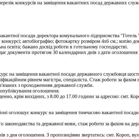
- перелік конкурсів на заміщення вакантних посад державних служ
акантної посади директора комунального підприємства "Готель "К
 конкурсі; автобіографію; фотокартку розміром 4х6 см.; копію до
на освіта; бажано досвід роботи в готельному господарстві.
дає документи протягом 30 календарних днів з дати оголошення ко
рс на заміщення вакантної посади державного службовця шостої к
іфікаційним рівнем магістра, спеціаліста. Стаж роботи за фахом 
ов'язаних з проходженням державної служби.
я опублікування оголошення.
енно, крім вихідних, з 8.00 до 17.00 години за адресою: смт. Кор
ні оголошує конкурс на заміщення тимчасово вакантної посади 
 законодавства та державної мови, стаж роботи за фахом на держ
 з дня оголошення. З пропозиціями звертатись: смт. Короп, вул. Г