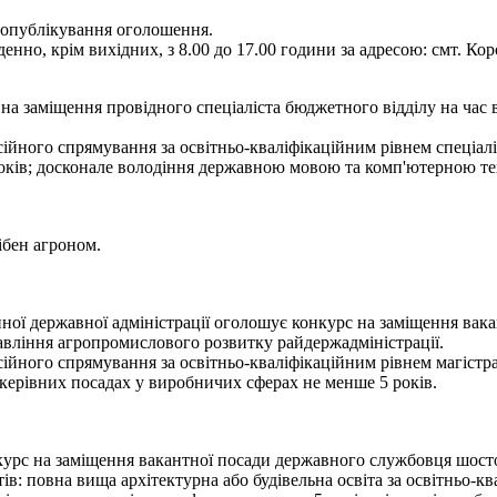
я опублікування оголошення.
енно, крім вихідних, з 8.00 до 17.00 години за адресою: смт. Кор
а заміщення провідного спеціаліста бюджетного відділу на час 
ійного спрямування за освітньо-кваліфікаційним рівнем спеціалі
років; досконале володіння державною мовою та комп'ютерною те
ібен агроном.
ї державної адміністрації оголошує конкурс на заміщення вакан
авління агропромислового розвитку райдержадміністрації.
ійного спрямування за освітньо-кваліфікаційним рівнем магістра,
а керівних посадах у виробничих сферах не менше 5 років.
рс на заміщення вакантної посади державного службовця шостої к
: повна вища архітектурна або будівельна освіта за освітньо-кв