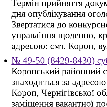
Термін прийняття докум
дня опублікування ого
Звертатися до конкурсно
управління щоденно, крі
адресою: смт. Короп, ву
№ 49-50 (8429-8430) су
Коропський районний су
знаходиться за адресою 
Короп, Чернігівської об
заміщення вакантної пос