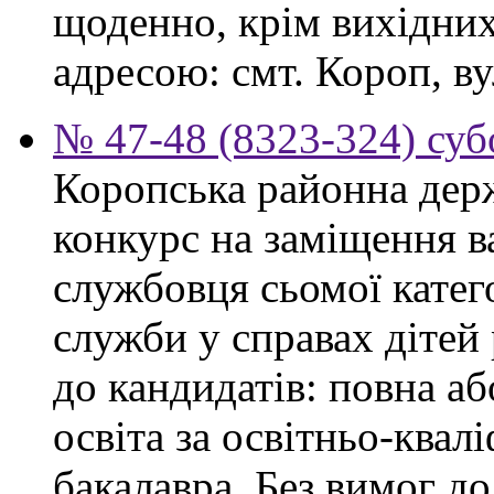
щоденно, крім вихідних,
адресою: смт. Короп, ву
№ 47-48 (8323-324) суб
Коропська районна дер
конкурс на заміщення в
службовця сьомої категор
служби у справах дітей
до кандидатів: повна аб
освіта за освітньо-квал
бакалавра. Без вимог до