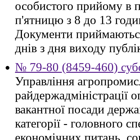
особистого прийому в п
п'ятницю з 8 до 13 годи
Документи приймаються
днів з дня виходу публі
№ 79-80 (8459-460) суб
Управління агропромис
райдержадміністрації о
вакантної посади держа
категорії - головного сп
економічних питань, со