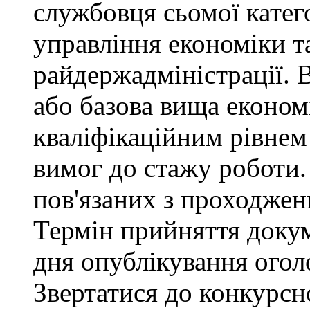
службовця сьомої категор
управління економіки т
райдержадміністрації. 
або базова вища економі
кваліфікаційним рівнем 
вимог до стажу роботи.
пов'язаних з проходже
Термін прийняття докум
дня опублікування ого
Звертатися до конкурсно