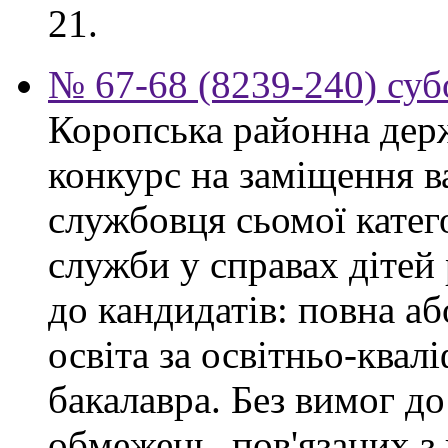
21.
№ 67-68 (8239-240) суб
Коропська районна дер
конкурс на заміщення в
службовця сьомої категор
служби у справах дітей
до кандидатів: повна аб
освіта за освітньо-квал
бакалавра. Без вимог до
обмежень, пов'язаних 