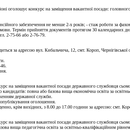
ні оголошує конкурс на заміщення вакантної посади: головного с
енсійного забезпечення не менше 2-х років; - стаж роботи за фах
 мови. Термін прийняття документів протягом 30 календарних дн
ел. 2-75-66 або 2-76-79.
иться за адресою вул. Кибальчича, 12, смт. Короп, Чернігівської
ти.
-46.
ння.
рс на заміщення вакантної посади державного службовця сьомої ка
кандидатів: повна або базова вища економічна освіта за освітньо
дженням державної служби.
я опублікування оголошення.
енно, крім вихідних, з 8.00 до 17.00 години за адресою: смт. Кор
рс на заміщення вакантної посади державного службовця сьомої ка
зова вища педагогічна освіта за освітньо-кваліфікаційним рівнем 