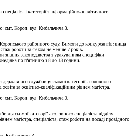
спеціаліст І категорії з інформаційно-аналітичного
: смт. Короп, вул. Кибальчича 3.
 Коропського районного суду. Вимоги до конкурсантів: вища
 стаж роботи за фахом не менше 7 років.
рки знання законодавства з урахуванням специфіки
неділка по п'ятницю з 8 до 13 години.
 державного службовця сьомої категорії - головного
освіта за освітньо-кваліфікаційним рівнем магістра,
: смт. Короп, вул. Кибальчича 3.
вця сьомої категорії - головного спеціаліста відділу
внем магістра, спеціаліста, стаж роботи на посаді провідного
ул. Кибальчича 3.