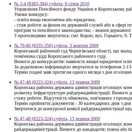
№ 3-4 (8383-384) субота, 9 січня 2010
Управління Пенсійного фонду України в Коропському райо
Умови конкурсу:
- освіта вища економічна або юридична;
- стаж роботи за фахом на державній службі або в сфері п
програм та пенсійного законодавства; - знання державної
З пропозиціями звертатись: смт. Короп, вул. Горького, 9. Т
№ 79-80 (8355-356) субота, 3 жовтня 2009
Коропський районний суд Чернігівської області, що знаход
помічника судді Коропського районного суду.
Вимоги до конкурсантів: наявність вищої юридичної осві
За додатковою інформацією звертатися за телефоном 2-13
Термін подачі заяв протягом одного місяця з дня оголоше
№ 47-48 (8323-324) субота, 13 червня 2009
Коропська районна державна адміністрація оголошує конку
розвитку інфраструктури райдержадміністрації. Вимоги до 
стажу роботи. Відсутність обмежень, пов'язаних з прохо
Термін прийняття документів - 30 календарних днів з дн
Звертатися до конкурсної комісії райдержадміністрації щод
№ 47-48 (8323-324) субота, 13 червня 2009
Коропська районна державна адміністрація оголошує конку
райдержадміністрації. Вимоги до кандидатів: повна або ба