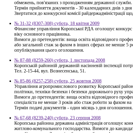
обмежень, пов'язаних з проходженням державної служби.
Термін прийняття документів - 30 календарних днів з дн
Звертатися до конкурсної комісії райдержадміністрації щод
№ 31-32 (8307-308) субота, 18 квітня 2009
Фінансове управління Коропської РДА оголошує конкурс н
віку основного працівника.
Вимоги до претендентів: вища освіта відповідного профес
або загальний стаж за фахом в інших сферах не менше 5 
опублікування цього оголошення.
№ 87-88 (8259-260) субота, 1 листопада 2008
Коропській районній державній насінневій інспекції потр
Тел. 2-15-44, вул. Вознесенська, 51.
№ 85-86 (8257-258) субота, 25 жовтня 2008
Управління агропромислового розвитку Коропської районно
політики, техніки безпеки і безпеки дорожнього руху упр
Вимоги до претендентів: вища освіта відповідного профес
спеціаліста не менше 3 років або стаж роботи за фахом н
Термін подачі документів - один місяць з дня оголошення.
№ 67-68 (8239-240) субота, 23 серпня 2008
Коропська районна державна адміністрація оголошує конку
житлово-комунального господарства. Вимоги до кандидатів