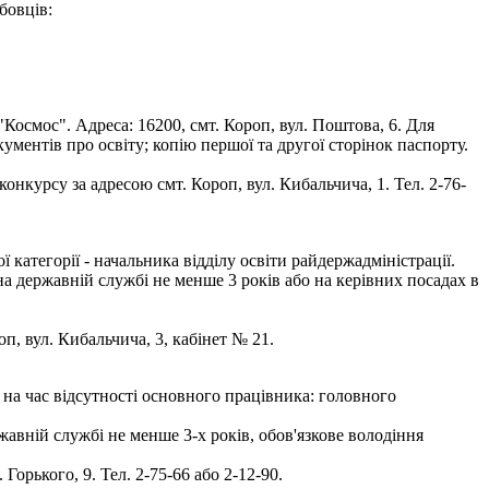
бовців:
осмос". Адреса: 16200, смт. Короп, вул. Поштова, 6. Для
кументів про освіту; копію першої та другої сторінок паспорту.
нкурсу за адресою смт. Короп, вул. Кибальчича, 1. Тел. 2-76-
атегорії - начальника відділу освіти райдержадміністрації.
на державній службі не менше 3 років або на керівних посадах в
оп, вул. Кибальчича, 3, кабінет № 21.
на час відсутності основного працівника: головного
авній службі не менше 3-х років, обов'язкове володіння
орького, 9. Тел. 2-75-66 або 2-12-90.