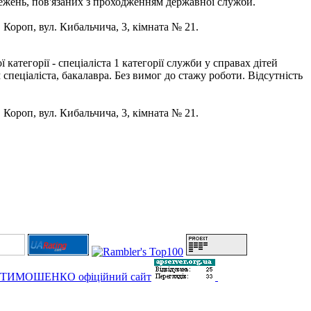
бмежень, пов'язаних з проходженням державної служби.
. Короп, вул. Кибальчича, 3, кімната № 21.
тегорії - спеціаліста 1 категорії служби у справах дітей
спеціаліста, бакалавра. Без вимог до стажу роботи. Відсутність
. Короп, вул. Кибальчича, 3, кімната № 21.