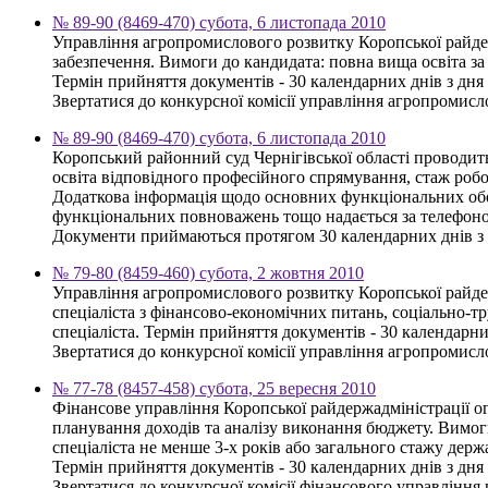
№ 89-90 (8469-470) субота, 6 листопада 2010
Управління агропромислового розвитку Коропської райдерж
забезпечення. Вимоги до кандидата: повна вища освіта за 
Термін прийняття документів - 30 календарних днів з дн
Звертатися до конкурсної комісії управління агропромисло
№ 89-90 (8469-470) субота, 6 листопада 2010
Коропський районний суд Чернігівської області проводит
освіта відповідного професійного спрямування, стаж робо
Додаткова інформація щодо основних функціональних обов'
функціональних повноважень тощо надається за телефоном
Документи приймаються протягом 30 календарних днів з 
№ 79-80 (8459-460) субота, 2 жовтня 2010
Управління агропромислового розвитку Коропської райдер
спеціаліста з фінансово-економічних питань, соціально-тр
спеціаліста. Термін прийняття документів - 30 календарн
Звертатися до конкурсної комісії управління агропромисло
№ 77-78 (8457-458) субота, 25 вересня 2010
Фінансове управління Коропської райдержадміністрації ог
планування доходів та аналізу виконання бюджету. Вимоги 
спеціаліста не менше 3-х років або загального стажу держ
Термін прийняття документів - 30 календарних днів з дн
Звертатися до конкурсної комісії фінансового управління щ