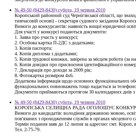
№ 49-50 (8429-8430) субота, 19 червня 2010
Коропський районний суд Чернігівської області, що знаход
тимчасовій основі) - секретаря судового засідання Коропс
Вимоги до конкурсантів: наявність вищої юридичної осві
Для участі у конкурсі подаються документи:
1. Заява про участь у конкурсі;
2. Особова картка П-2ДС з додатками;
3. Копія паспорта;
4. Копія диплома з додатками;
5. Копія трудової книжки, завірена за місцем роботи (за н
6. Копія довідки про присвоєння ідентифікаційного номер
7. Декларація про доходи за 2009 рік;
8. Фотокартка розміром 4х6.
Додаткова інформація щодо основних функціональних обов'
функціональних повноважень тощо надається за телефоном
Документи приймаються протягом 30 календарних днів з 
№ 49-50 (8429-8430) субота, 19 червня 2010
КОРОПСЬКА СЕЛИЩНА РАДА ОГОЛОШУЄ КОНКУР
Вимоги до кандидатів: володіння державною мовою, освіта
пов'язаних з проходженням служби в органах місцевого 
Термін подання заяв до 12 липня за адресою: смт. Короп, в
Тел. 2-75-79.