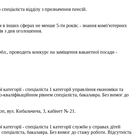
пеціаліста відділу з призначення пенсій.
ом в інших сферах не менше 5-ти років; - знання комп'ютерних
ів з дня оголошення.
 обл., проводить конкурс на заміщення вакантної посади -
тегорії - спеціаліста 1 категорії управління економіки та
-кваліфікаційним рівнем спеціаліста, бакалавра. Без вимог до
оп, вул. Кибальчича, 3, кабінет № 21.
тегорії - спеціаліста 1 категорії служби у справах дітей
спеціаліста, бакалавра. Без вимог до стажу роботи. Відсутність