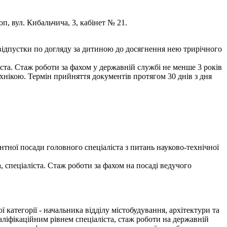
оп, вул. Кибальчича, 3, кабінет № 21.
відпустки по догляду за дитиною до досягнення нею трирічного
ста. Стаж роботи за фахом у державній службі не менше 3 років
хнікою. Термін прийняття документів протягом 30 днів з дня
тної посади головного спеціаліста з питань науково-технічної
 спеціаліста. Стаж роботи за фахом на посаді ведучого
атегорії - начальника відділу містобудування, архітектури та
аліфікаційним рівнем спеціаліста, стаж роботи на державній