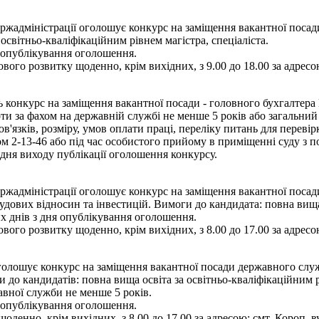
адміністрації оголошує конкурс на заміщення вакантної посади 
освітньо-кваліфікаційним рівнем магістра, спеціаліста.
я опублікування оголошення.
вого розвитку щоденно, крім вихідних, з 9.00 до 18.00 за адресою
ь конкурс на заміщення вакантної посади - головного бухгалтера
ти за фахом на державній службі не менше 5 років або загальний
язків, розміру, умов оплати праці, переліку питань для переві
 2-13-46 або під час особистого прийому в приміщенні суду з по
дня виходу публікації оголошення конкурсу.
жадміністрації оголошує конкурс на заміщення вакантної посади
удових відносин та інвестицій. Вимоги до кандидата: повна вища 
их днів з дня опублікування оголошення.
вого розвитку щоденно, крім вихідних, з 8.00 до 17.00 за адресою
олошує конкурс на заміщення вакантної посади державного службо
до кандидатів: повна вища освіта за освітньо-кваліфікаційним рі
авної служби не менше 5 років.
я опублікування оголошення.
оденно, крім вихідних, з 8.00 до 17.00 за адресою: смт. Короп, в