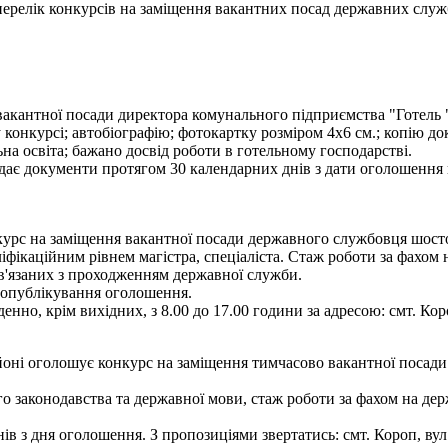
- перелік конкурсів на заміщення вакантних посад державних служ
акантної посади директора комунального підприємства "Готель "К
 конкурсі; автобіографію; фотокартку розміром 4х6 см.; копію до
на освіта; бажано досвід роботи в готельному господарстві.
дає документи протягом 30 календарних днів з дати оголошення ко
рс на заміщення вакантної посади державного службовця шостої к
іфікаційним рівнем магістра, спеціаліста. Стаж роботи за фахом 
ов'язаних з проходженням державної служби.
я опублікування оголошення.
енно, крім вихідних, з 8.00 до 17.00 години за адресою: смт. Кор
ні оголошує конкурс на заміщення тимчасово вакантної посади 
 законодавства та державної мови, стаж роботи за фахом на держ
 з дня оголошення. З пропозиціями звертатись: смт. Короп, вул. Г