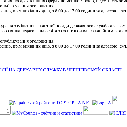
ерівних посадах в інших сферах не менше 5 років, відсутність о
я опублікування оголошення.
енно, крім вихідних днів, з 8.00 до 17.00 години за адресою: смт
рс на заміщення вакантної посади державного службовця сьомої ка
зова вища педагогічна освіта за освітньо-кваліфікаційним рівнем 
я опублікування оголошення.
енно, крім вихідних днів, з 8.00 до 17.00 години за адресою: смт
ІЇ НА ДЕРЖАВНУ СЛУЖБУ В ЧЕРНІГІВСЬКІЙ ОБЛАСТІ