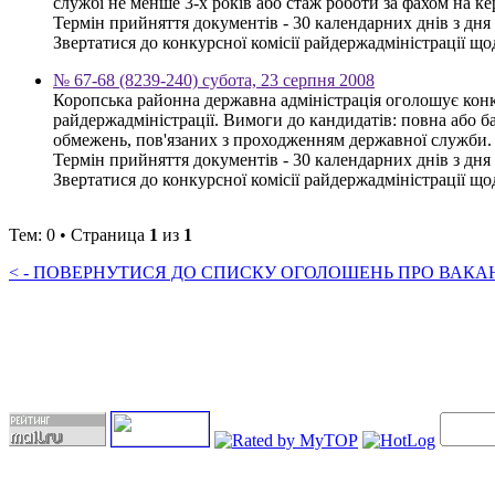
службі не менше 3-х років або стаж роботи за фахом на к
Термін прийняття документів - 30 календарних днів з дн
Звертатися до конкурсної комісії райдержадміністрації щод
№ 67-68 (8239-240) субота, 23 серпня 2008
Коропська районна державна адміністрація оголошує конку
райдержадміністрації. Вимоги до кандидатів: повна або ба
обмежень, пов'язаних з проходженням державної служби.
Термін прийняття документів - 30 календарних днів з дн
Звертатися до конкурсної комісії райдержадміністрації щод
Тем: 0 • Страница
1
из
1
< - ПОВЕРНУТИСЯ ДО СПИСКУ ОГОЛОШЕНЬ ПРО ВАКАНС