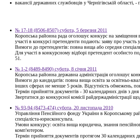
вакансії державних службовців у Чернігівській області, 
№ 17-18 (8506-8507) субота, 5 березня 2011
Коропська районна рада оголошує конкурс на заміщення в
участі в конкурсі претенденти подають: заяву про участь у
Вимоги до претендентів: повна вища або середня спеціаль
Для участі в конкурсному відборі претендент особисто по
51.
№ 1-2 (8489-8490) субота, 8 січня 2011
Коропська районна державна адміністрація оголошує конку
Вимоги до кандидатів: повна вища освіта за освітньо-квал
інших сферах не менше 5 років. Відсутність обмежень, п
Термін прийняття документів - 30 календарних днів з дн
Звертатися до конкурсної комісії райдержадміністрації щод
№ 93-94 (8473-474) субота, 20 листопада 2010
Управління Пенсійного фонду України в Коропському райо
спеціаліста-юрисконсульта.
Умови конкурсу: освіта вища юридична, знання пенсійного
комп'ютером.
Термін прийняття документів протягом 30 календарних днів