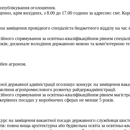
я опублікування оголошення.
енно, крім вихідних, з 8.00 до 17.00 години за адресою: смт. Кор
а заміщення провідного спеціаліста бюджетного відділу на час 
ійного спрямування за освітньо-кваліфікаційним рівнем спеціалі
років; досконале володіння державною мовою та комп'ютерною те
ібен агроном.
ї державної адміністрації оголошує конкурс на заміщення вакан
авління агропромислового розвитку райдержадміністрації.
ійного спрямування за освітньо-кваліфікаційним рівнем магістра,
а керівних посадах у виробничих сферах не менше 5 років.
рс на заміщення вакантної посади державного службовця шостої к
: повна вища архітектурна або будівельна освіта за освітньо-кв