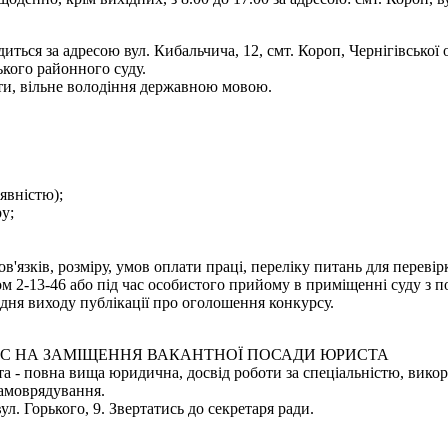
иться за адресою вул. Кибальчича, 12, смт. Короп, Чернігівської
ького районного суду.
ти, вільне володіння державною мовою.
аявністю);
у;
язків, розміру, умов оплати праці, переліку питань для переві
 2-13-46 або під час особистого прийому в приміщенні суду з по
дня виходу публікації про оголошення конкурсу.
С НА ЗАМІЩЕННЯ ВАКАНТНОЇ ПОСАДИ ЮРИСТА
 - повна вища юридична, досвід роботи за спеціальністю, викори
самоврядування.
ул. Горького, 9. Звертатись до секретаря ради.